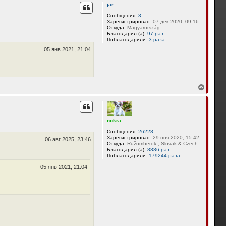
р
jar
н
у
Сообщения:
3
Зарегистрирован:
07 дек 2020, 09:16
т
Откуда:
Magyarország
ь
Благодарил (а):
97 раз
с
Поблагодарили:
3 раза
я
05 янв 2021, 21:04
к
н
а
ч
а
л
В
у
е
р
н
у
nokra
т
ь
Сообщения:
26228
с
Зарегистрирован:
29 ноя 2020, 15:42
06 авг 2025, 23:46
я
Откуда:
Ružomberok , Slovak & Czech
Благодарил (а):
8886 раз
к
Поблагодарили:
179244 раза
н
а
05 янв 2021, 21:04
ч
а
л
у