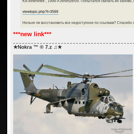
Kis tortenetek", 1998-A zeneszerzo. Попытался скачать их заново,
и
е
viewtopic.php?t=3569
Нельзя ли восстановить все недоступное по ссылкам? Спасибо 
***new link***
★Nokra ™ ® 7.z ♫★