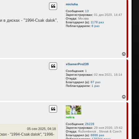
р
micluha
н
у
Сообщения:
13
Зарегистрирован:
01 дек 2020, 14:47
т
Откуда:
Москва
ь
 дисках - "1994-Csak dalok",
Благодарил (а):
1178 раз
с
Поблагодарили:
8 раз
я
к
н
а
ч
а
В
л
е
у
р
xGamerPro239
н
у
Сообщения:
1
Зарегистрирован:
02 янв 2021, 16:14
т
Откуда:
ь
Благодарил (а):
87 раз
с
Поблагодарили:
1 раз
я
к
В
н
е
а
р
ч
н
а
у
л
nokra
т
у
ь
Сообщения:
26228
с
Зарегистрирован:
29 ноя 2020, 15:42
05 сен 2025, 04:18
я
Откуда:
Ružomberok , Slovak & Czech
х - "1994-Csak dalok", "1996-
Благодарил (а):
8886 раз
к
Поблагодарили:
179244 раза