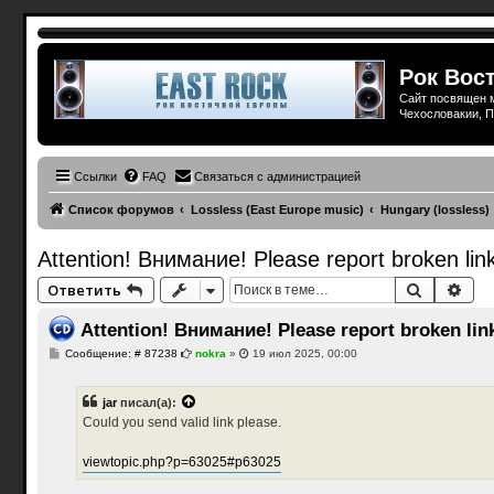
Рок Вост
Сайт посвящен м
Чехословакии, П
Ссылки
FAQ
Связаться с администрацией
Список форумов
Lossless (East Europe music)
Hungary (lossless)
Attention! Внимание! Please report broken link
Поиск
Рас
Ответить
Attention! Внимание! Please report broken link
С
Сообщение: # 87238
nokra
»
19 июл 2025, 00:00
о
о
б
jar
писал(а):
щ
е
Could you send valid link please.
н
и
е
viewtopic.php?p=63025#p63025