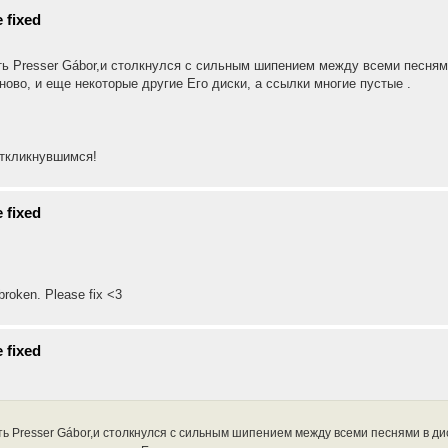
 fixed
Presser Gábor,и столкнулся с сильным шипением между всеми песнями в
аново, и еще некоторые другие Его диски, а ссылки многие пустые .
откликнувшимся!
 fixed
 broken. Please fix <3
 fixed
Presser Gábor,и столкнулся с сильным шипением между всеми песнями в диска