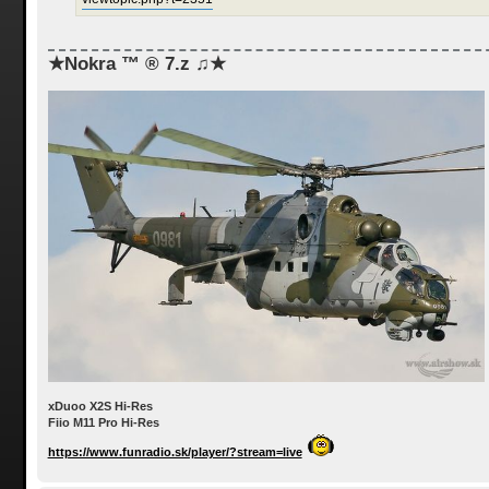
★Nokra ™ ® 7.z ♫★
xDuoo X2S Hi-Res
Fiio M11 Pro Hi-Res
https://www.funradio.sk/player/?stream=live