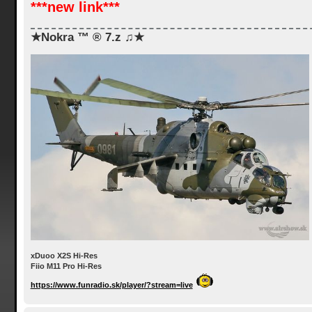
***new link***
★Nokra ™ ® 7.z ♫★
xDuoo X2S Hi-Res
Fiio M11 Pro Hi-Res
https://www.funradio.sk/player/?stream=live