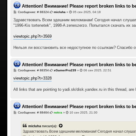
Attention! Внимание! Please report broken links to be
С
Сообщение: # 88324
micluha
»
05 сен 2025, 04:18
о
о
Здравствовать Всем здешним меломанам! Сегодня начал слушать 
б
"1996-Kis tortenetek", 1998-A zeneszerzo. Попытался скачать их з
щ
е
н
viewtopic.php?t=3569
и
е
Нельзя ли восстановить все недоступное по ссылкам? Спасибо 
Attention! Внимание! Please report broken links to be
С
Сообщение: # 88354
xGamerPro239
»
06 сен 2025, 22:51
о
о
viewtopic.php?t=3328
б
щ
е
All links that are pointing to yadi.sk/disk.yandex.ru in this thread, are
н
и
е
Attention! Внимание! Please report broken links to be
С
Сообщение: # 88464
nokra
»
10 сен 2025, 21:30
о
о
б
micluha
писал(а):
щ
е
Здравствовать Всем здешним меломанам! Сегодня начал слушать 
н