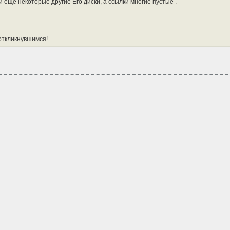
 и еще некоторые другие Его диски, а ссылки многие пустые .
откликнувшимся!