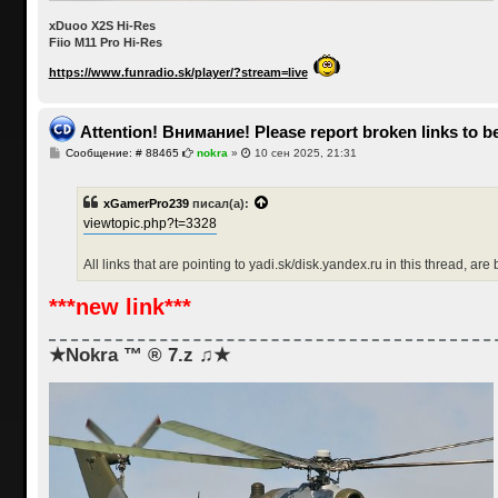
xDuoo X2S Hi-Res
Fiio M11 Pro Hi-Res
https://www.funradio.sk/player/?stream=live
Attention! Внимание! Please report broken links to be
С
Сообщение: # 88465
nokra
»
10 сен 2025, 21:31
о
о
б
xGamerPro239
писал(а):
щ
е
viewtopic.php?t=3328
н
и
е
All links that are pointing to yadi.sk/disk.yandex.ru in this thread, are
***new link***
★Nokra ™ ® 7.z ♫★