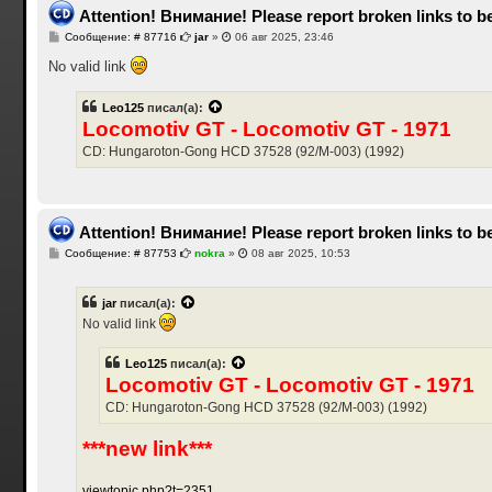
Attention! Внимание! Please report broken links to be
С
Сообщение: # 87716
jar
»
06 авг 2025, 23:46
о
о
No valid link
б
щ
е
Leo125
писал(а):
н
Locomotiv GT - Locomotiv GT - 1971
и
е
CD: Hungaroton-Gong HCD 37528 (92/M-003) (1992)
Attention! Внимание! Please report broken links to be
С
Сообщение: # 87753
nokra
»
08 авг 2025, 10:53
о
о
б
jar
писал(а):
щ
е
No valid link
н
и
е
Leo125
писал(а):
Locomotiv GT - Locomotiv GT - 1971
CD: Hungaroton-Gong HCD 37528 (92/M-003) (1992)
***new link***
viewtopic.php?t=2351