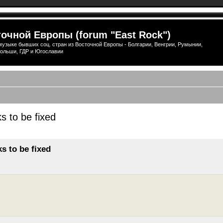
очной Европы (forum "East Rock")
узыке бывших соц. стран из Восточной Европы - Болгарии, Венгрии, Румынии,
ольши, ГДР и Югославии
s to be fixed
ширенный поиск
s to be fixed