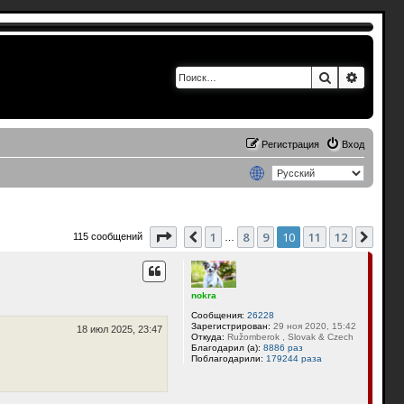
Поиск
Расшир
Регистрация
Вход
Страница
10
из
12
1
8
9
10
11
12
Пред.
След
115 сообщений
…
nokra
Сообщения:
26228
Зарегистрирован:
29 ноя 2020, 15:42
18 июл 2025, 23:47
Откуда:
Ružomberok , Slovak & Czech
Благодарил (а):
8886 раз
Поблагодарили:
179244 раза