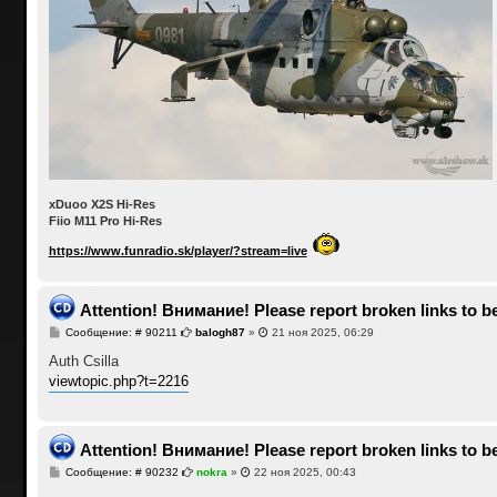
xDuoo X2S Hi-Res
Fiio M11 Pro Hi-Res
https://www.funradio.sk/player/?stream=live
Attention! Внимание! Please report broken links to be
С
Сообщение: # 90211
balogh87
»
21 ноя 2025, 06:29
о
о
Auth Csilla
б
viewtopic.php?t=2216
щ
е
н
и
е
Attention! Внимание! Please report broken links to be
С
Сообщение: # 90232
nokra
»
22 ноя 2025, 00:43
о