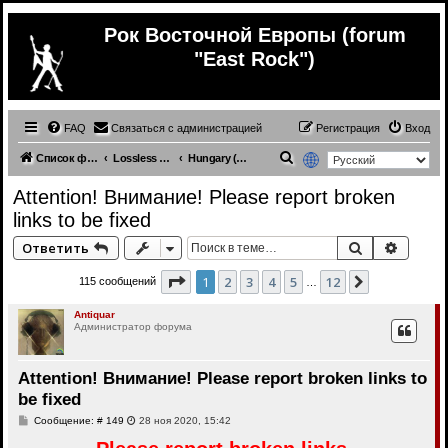
Рок Восточной Европы (forum
"East Rock")
FAQ
Связаться с администрацией
Регистрация
Вход
П
Список форумов
Lossless (East Europe music)
Hungary (lossless)
о
Attention! Внимание! Please report broken
и
links to be fixed
с
Поиск
Расши
Ответить
к
Страница
1
из
12
1
2
3
4
5
12
След.
115 сообщений
…
Antiquar
Администратор форума
Attention! Внимание! Please report broken links to
be fixed
С
Сообщение: # 149
28 ноя 2020, 15:42
о
о