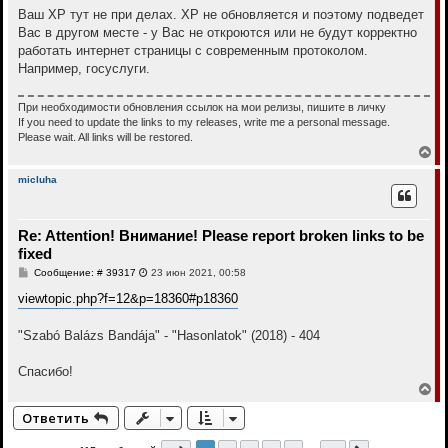
Ваш ХР тут не при делах. ХР не обновляется и поэтому подведет
Вас в другом месте - у Вас не откроются или не будут корректно
работать интернет страницы с современным протоколом.
Например, госуслуги.
При необходимости обновления ссылок на мои релизы, пишите в личку
If you need to update the links to my releases, write me a personal message.
Please wait. All links will be restored.
В
е
р
micluha
н
у
т
Re: Attention! Внимание! Please report broken links to be
ь
с
fixed
я
С
Сообщение: # 39317
23 июн 2021, 00:58
к
о
н
о
viewtopic.php?f=12&p=18360#p18360
а
б
ч
щ
а
е
"Szabó Balázs Bandája" - "Hasonlatok" (2018) - 404
н
л
и
у
е
Спасибо!
В
е
Ответить
р
н
у