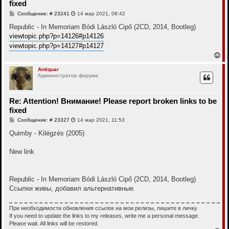
fixed
я
к
С
Сообщение: # 23241
14 мар 2021, 08:42
н
о
о
Republic - In Memoriam Bódi László Cipő (2CD, 2014, Bootleg)
а
б
ч
viewtopic.php?p=14126#p14126
щ
а
е
viewtopic.php?p=14127#p14127
л
н
В
у
и
е
е
р
Antiquar
Администратор форума
н
у
т
ь
Re: Attention! Внимание! Please report broken links to be
с
fixed
я
к
С
Сообщение: # 23327
14 мар 2021, 11:53
н
о
о
Quimby - Kilégzés (2005)
а
б
ч
щ
а
е
New link
л
н
у
и
е
Republic - In Memoriam Bódi László Cipő (2CD, 2014, Bootleg)
Ссылки живы, добавил альтернативные.
При необходимости обновления ссылок на мои релизы, пишите в личку
If you need to update the links to my releases, write me a personal message.
Please wait. All links will be restored.