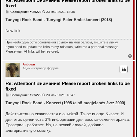
Re: Attention! Внимание! Please report broken links to be
с
fixed
я
к
С
Сообщение: # 35228
23 май 2021, 18:36
н
о
о
Tunyogi Rock Band - Tunyogi Peter Emlekkoncert (2018)
а
б
ч
щ
а
е
New link
л
н
у
и
е
При необходимости обновления ссылок на мои релизы, пишите в личку
If you need to update the links to my releases, write me a personal message.
Please wait. All links will be restored.
В
е
р
Antiquar
Администратор форума
н
у
т
ь
Re: Attention! Внимание! Please report broken links to be
с
fixed
я
к
С
Сообщение: # 35229
23 май 2021, 18:47
н
о
о
Tunyogi Rock Band - Koncert (1998 /első megjelenés éve: 2000)
а
б
ч
щ
а
е
Действительно скачивается с ошибкой. Такое иногда бывает. И
л
н
для этих целей есть 3% информации для восстановления архива.
у
и
е
Проверил - работает. Но, на всякий случай, добавил
альтернативную ссылку.