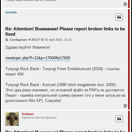
В
е
р
micluha
н
у
т
Re: Attention! Внимание! Please report broken links to be
ь
с
fixed
я
С
Сообщение: # 35217
22 май 2021, 21:11
к
о
н
о
Здравствуйте! Извините!
а
б
ч
щ
а
е
viewtopic.php?f=12&p=17600#p17600
н
л
и
у
е
Tunyogi Rock Band - Tunyogi Peter Emlekkoncert (2018) - ссылка
пишет 404
Tunyogi Rock Band - Koncert (1998 /első megjelenés éve: 2000) -
Этот два раза скачивал, но основной файл из РАРа не достается.
Пишет - ошибка контрольной суммы (может это у меня затык,из-за
допотопного Win XP). Спасибо!
В
е
р
Antiquar
Администратор форума
н
у
т
ь