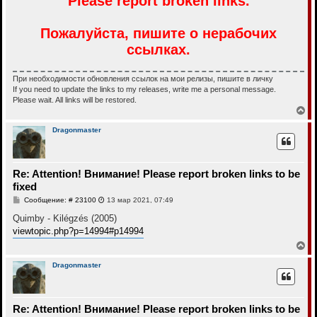
Please report broken links.
б
щ
е
Пожалуйста, пишите о нерабочих
н
и
ссылках.
е
При необходимости обновления ссылок на мои релизы, пишите в личку
If you need to update the links to my releases, write me a personal message.
Please wait. All links will be restored.
В
е
р
Dragonmaster
н
у
т
ь
Re: Attention! Внимание! Please report broken links to be
с
fixed
я
к
С
Сообщение: # 23100
13 мар 2021, 07:49
н
о
о
Quimby - Kilégzés (2005)
а
б
ч
viewtopic.php?p=14994#p14994
щ
а
е
В
л
н
е
у
и
р
Dragonmaster
е
н
у
т
ь
Re: Attention! Внимание! Please report broken links to be
с