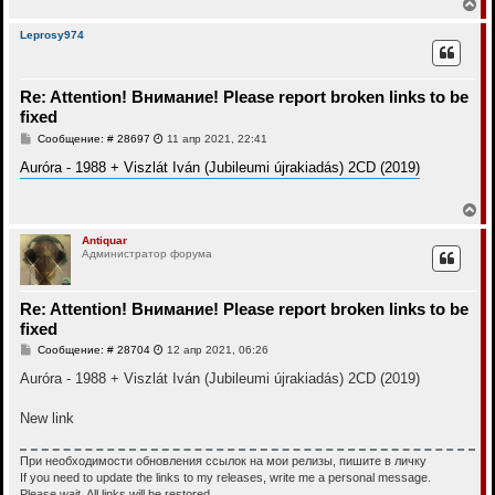
В
е
р
Leprosy974
н
у
т
Re: Attention! Внимание! Please report broken links to be
ь
с
fixed
я
С
Сообщение: # 28697
11 апр 2021, 22:41
к
о
н
о
Auróra - 1988 + Viszlát Iván (Jubileumi újrakiadás) 2CD (2019)
а
б
ч
щ
а
е
В
н
л
е
и
у
р
Antiquar
е
Администратор форума
н
у
т
ь
Re: Attention! Внимание! Please report broken links to be
с
fixed
я
к
С
Сообщение: # 28704
12 апр 2021, 06:26
н
о
о
Auróra - 1988 + Viszlát Iván (Jubileumi újrakiadás) 2CD (2019)
а
б
ч
щ
а
е
New link
л
н
у
и
е
При необходимости обновления ссылок на мои релизы, пишите в личку
If you need to update the links to my releases, write me a personal message.
Please wait. All links will be restored.