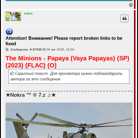
В
е
р
nokra
н
у
т
ь
с
Attention! Внимание! Please report broken links to be
я
fixed
к
н
С
Сообщение: # 87698
06 авг 2025, 15:20
а
о
ч
The Minions - Papaya (Vaya Papayas) (SP)
о
а
б
(2023) (FLAC) (O)
щ
л
е
у
н
Скрытый текст. Для просмотра нужно поблагодарить
и
автора за это сообщение
е
★Nokra ™ ® 7.z ♫★