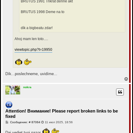
е
BRUTUS 1991 Třikrát denně akt
BRUTUS 1998 Deme na to
dík a bigbeatu zdar!
Ahoj mam len toto.....
viewtopic.php?t=19950
Dík...poslechneme, uvidíme...
В
е
р
nokra
н
у
т
ь
с
Attention! Внимание! Please report broken links to be
я
fixed
к
н
С
Сообщение: # 87064
11 июл 2025, 18:56
а
о
ч
о
Daj vediet tvoj nazor
а
б