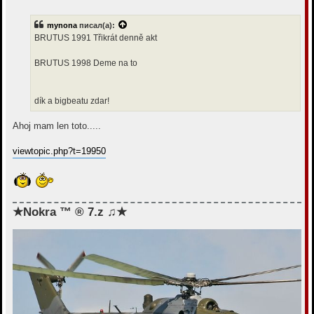
о
о
б
mynona
писал(а):
щ
е
BRUTUS 1991 Třikrát denně akt
н
и
е
BRUTUS 1998 Deme na to
dík a bigbeatu zdar!
Ahoj mam len toto.....
viewtopic.php?t=19950
★Nokra ™ ® 7.z ♫★