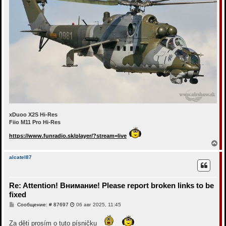
xDuoo X2S Hi-Res
Fiio M11 Pro Hi-Res
https://www.funradio.sk/player/?stream=live
В
е
р
alcatel87
н
у
т
Re: Attention! Внимание! Please report broken links to be
ь
с
fixed
я
С
Сообщение: # 87697
06 авг 2025, 11:45
к
о
н
о
а
Za děti prosím o tuto písničku
б