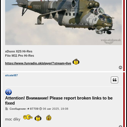
xDuoo X2S Hi-Res
Fiio M11 Pro Hi-Res
https://www.funradio.sk/player/?stream=live
В
е
р
alcatel87
н
у
т
ь
с
Attention! Внимание! Please report broken links to be
я
fixed
к
н
С
Сообщение: # 87709
06 авг 2025, 19:08
а
о
ч
о
а
moc díky
б
щ
л
е
В
у