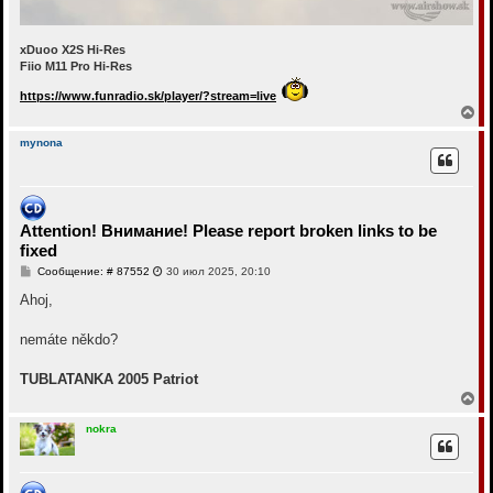
xDuoo X2S Hi-Res
Fiio M11 Pro Hi-Res
https://www.funradio.sk/player/?stream=live
В
е
р
mynona
н
у
т
ь
с
Attention! Внимание! Please report broken links to be
я
fixed
к
н
С
Сообщение: # 87552
30 июл 2025, 20:10
а
о
ч
о
Ahoj,
а
б
щ
л
е
nemáte někdo?
у
н
и
е
TUBLATANKA 2005 Patriot
В
е
р
nokra
н
у
т
ь