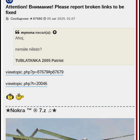
с
Attention! Внимание! Please report broken links to be
я
fixed
к
н
С
Сообщение: # 87680
05 авг 2025, 01:07
а
о
ч
о
а
б
mynona
писал(а):
щ
л
е
Ahoj,
у
н
и
е
nemáte někdo?
TUBLATANKA 2005 Patriot
viewtopic.php?p=87679#p87679
viewtopic.php?t=20046
★Nokra ™ ® 7.z ♫★