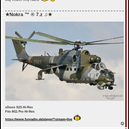
щ
л
е
у
н
и
★Nokra ™ ® 7.z ♫★
е
xDuoo X2S Hi-Res
Fiio M11 Pro Hi-Res
https://www.funradio.sk/player/?stream=live
В
е