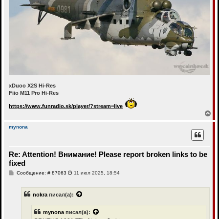
xDuoo X2S Hi-Res
Fiio M11 Pro Hi-Res
https://www.funradio.sk/player/?stream=live
В
е
р
mynona
н
у
т
Re: Attention! Внимание! Please report broken links to be
ь
с
fixed
я
С
Сообщение: # 87063
11 июл 2025, 18:54
к
о
н
о
а
б
nokra
писал(а):
ч
щ
а
е
н
л
mynona
писал(а):
и
у