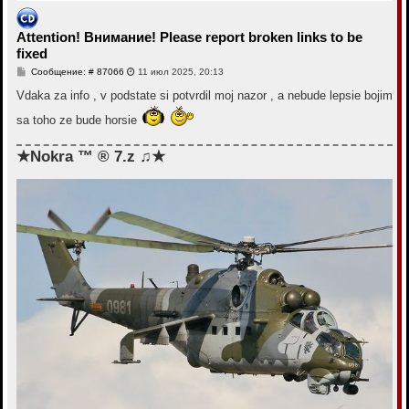
т
ь
с
Attention! Внимание! Please report broken links to be
я
fixed
к
н
С
Сообщение: # 87066
11 июл 2025, 20:13
а
о
ч
о
Vdaka za info , v podstate si potvrdil moj nazor , a nebude lepsie bojim
а
б
щ
л
sa toho ze bude horsie
е
у
н
и
★Nokra ™ ® 7.z ♫★
е