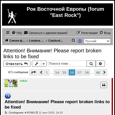
Рок Восточной Европы (forum
"East Rock")
FAQ
Связаться с администрацией
Регистрация
Вход
П
Список форумов
Lossless (East Europe music)
Czechoslovakia (lossless)
о
Attention! Внимание! Please report broken
и
links to be fixed
с
Поиск
Расши
Ответить
к
Страница
56
из
68
1
54
55
56
57
58
68
Пред.
Сле
671 сообщение
…
…
nokra
Attention! Внимание! Please report broken links to
be fixed
С
Сообщение: # 87062
11 июл 2025, 18:32