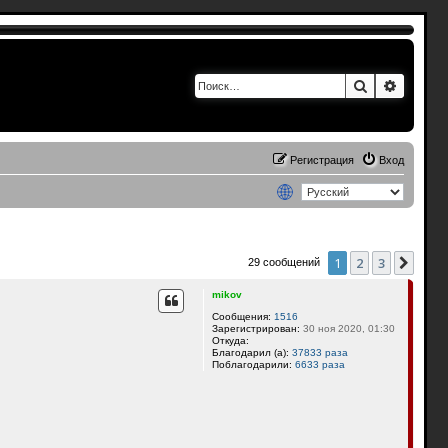
Поиск
Расшир
Регистрация
Вход
1
2
3
След
29 сообщений
mikov
Сообщения:
1516
Зарегистрирован:
30 ноя 2020, 01:30
Откуда:
Благодарил (а):
37833 раза
Поблагодарили:
6633 раза