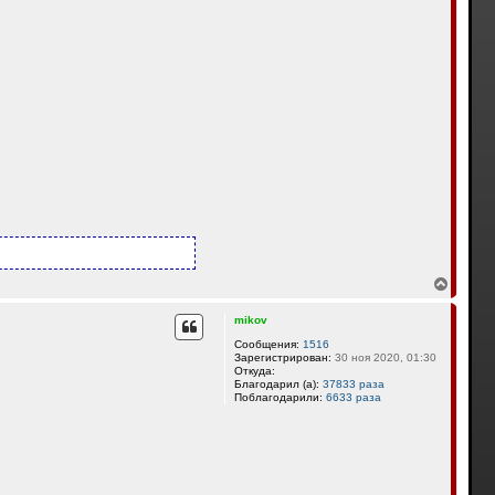
В
е
р
mikov
н
у
Сообщения:
1516
Зарегистрирован:
30 ноя 2020, 01:30
т
Откуда:
ь
Благодарил (а):
37833 раза
с
Поблагодарили:
6633 раза
я
к
н
а
ч
а