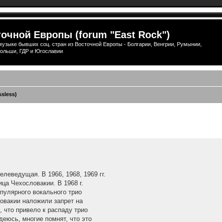
очной Европы (forum "East Rock")
узыке бывших соц. стран из Восточной Европы - Болгарии, Венгрии, Румынии,
ольши, ГДР и Югославии
ssless)
ширенный поиск
елеведущая. В 1966, 1968, 1969 гг.
ица Чехословакии. В 1968 г.
опулярного вокального трио
ловакии наложили запрет на
, что привело к распаду трио
адеюсь, многие помнят, что это