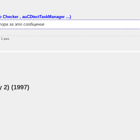
o Checker , auCDtectTaskManager ...)
ора за это сообщение
 1 раз.
 2) (1997)