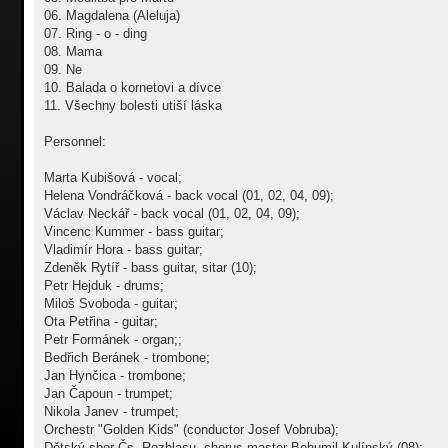
06. Magdalena (Aleluja)
07. Ring - o - ding
08. Mama
09. Ne
10. Balada o kornetovi a dívce
11. Všechny bolesti utiší láska
Personnel:
Marta Kubišová - vocal;
Helena Vondráčková - back vocal (01, 02, 04, 09);
Václav Neckář - back vocal (01, 02, 04, 09);
Vincenc Kummer - bass guitar;
Vladimír Hora - bass guitar;
Zdeněk Rytíř - bass guitar, sitar (10);
Petr Hejduk - drums;
Miloš Svoboda - guitar;
Ota Petřina - guitar;
Petr Formánek - organ;;
Bedřich Beránek - trombone;
Jan Hynčica - trombone;
Jan Čapoun - trumpet;
Nikola Janev - trumpet;
Orchestr "Golden Kids" (conductor Josef Vobruba);
Dětský sbor Čs. Rozhlasu, chorus master Bohumil Kulínský (08);