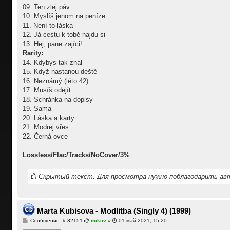
09. Ten zlej páv
10. Myslíš jenom na peníze
11. Není to láska
12. Já cestu k tobě najdu si
13. Hej, pane zajíci!
Rarity:
14. Kdybys tak znal
15. Když nastanou deště
16. Neznámý (léto 42)
17. Musíš odejít
18. Schránka na dopisy
19. Sama
20. Láska a karty
21. Modrej vřes
22. Černá ovce
Lossless/Flac/Tracks/NoCover/3%
Скрытый текст. Для просмотра нужно поблагодарить авт
Marta Kubisova - Modlitba (Singly 4) (1999)
С
Сообщение: # 32151
mikov
»
01 май 2021, 15:20
о