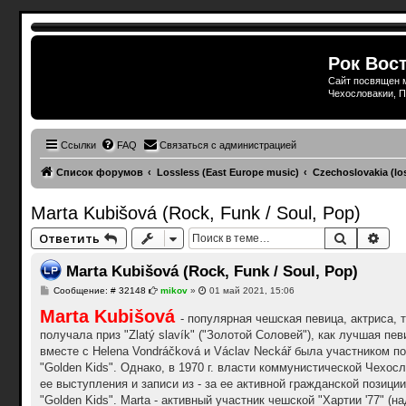
Рок Вост
Сайт посвящен м
Чехословакии, П
Ссылки
FAQ
Связаться с администрацией
Список форумов
Lossless (East Europe music)
Czechoslovakia (lo
Marta Kubišová (Rock, Funk / Soul, Pop)
Поиск
Рас
Ответить
Marta Kubišová (Rock, Funk / Soul, Pop)
С
Сообщение: # 32148
mikov
»
01 май 2021, 15:06
о
Marta Kubišová
о
- популярная чешская певица, актриса, т
б
получала приз "Zlatý slavík" ("Золотой Соловей"), как лучшая пев
щ
е
вместе с Helena Vondráčková и Václav Neckář была участником п
н
"Golden Kids". Однако, в 1970 г. власти коммунистической Чехос
и
е
ее выступления и записи из - за ее активной гражданской позиции
"Golden Kids". Marta - активный участник чешской "Хартии '77" (н