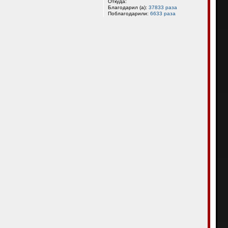
Откуда:
ь
Благодарил (а):
37833 раза
с
Поблагодарили:
6633 раза
я
к
н
а
ч
а
л
у