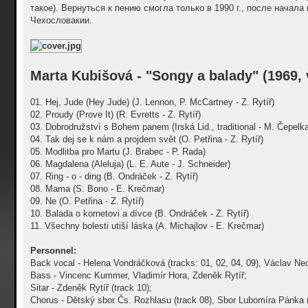
такое). Вернуться к пению смогла только в 1990 г., после начал
Чехословакии.
Marta Kubišová - "Songy a balady" (1969, v
01. Hej, Jude (Hey Jude) (J. Lennon, P. McCartney - Z. Rytíř)
02. Proudy (Prove It) (R. Evretts - Z. Rytíř)
03. Dobrodružství s Bohem panem (Irská Lid., traditional - M. Čepelka
04. Tak dej se k nám a projdem svět (O. Petřina - Z. Rytíř)
05. Modlitba pro Martu (J. Brabec - P. Rada)
06. Magdalena (Aleluja) (L. E. Aute - J. Schneider)
07. Ring - o - ding (B. Ondráček - Z. Rytíř)
08. Mama (S. Bono - E. Krečmar)
09. Ne (O. Petřina - Z. Rytíř)
10. Balada o kornetovi a dívce (B. Ondráček - Z. Rytíř)
11. Všechny bolesti utiší láska (A. Michajlov - E. Krečmar)
Personnel:
Back vocal - Helena Vondráčková (tracks: 01, 02, 04, 09), Václav Neck
Bass - Vincenc Kummer, Vladimír Hora, Zdeněk Rytíř;
Sitar - Zdeněk Rytíř (track 10);
Chorus - Dětský sbor Čs. Rozhlasu (track 08), Sbor Lubomíra Pánka (