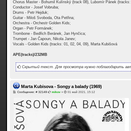
Chorus Master - Bohumil Kulínský (track 08), Lubomír Pánek (tracks: 
Conductor - Josef Vobruba;
Drums - Petr Hejduk;
Guitar - Miloš Svoboda, Ota Petřina;
Orchestra - Orchestr Golden Kids;
Organ - Petr Formánek;
Trombone - Bedřich Beránek, Jan Hynčica;
Trumpet - Jan Čapoun, Nikola Janev;
Vocals - Golden Kids (tracks: 01, 02, 04, 09), Marta Kubišová
APE(tracks)/232MB
Скрытый текст. Для просмотра нужно поблагодарить авт
Marta Kubisova - Songy a balady (1969)
С
Сообщение: # 32149
mikov
»
01 май 2021, 15:12
о
о
б
щ
е
н
и
е