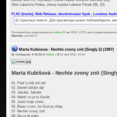
Sbor Lubomíra Pánka, chorus master Lubomir Pánek (06, 10)
FLAC (tracks), Web Release, skontrolovane Spek , Lossless Audi
Скрытый текст. Для просмотра нужно поблагодарить авт
Последний раз редактировалось
nokra
02 авг 2024, 22:55, всего редактировалось
Причина:
new link !!!
Marta Kubisova - Nechte zvony znit (Singly 2) (1997)
С
Сообщение: # 32150
mikov
»
01 май 2021, 15:16
о
о
б
щ
е
Marta Kubišová - Nechte zvony znít (Singly
н
и
е
01. Pojd' a měj mě rád
02. Denně čekám dál
03. Jakube, Jakube
04. Nebot' co je to člověk
05. Jsem tvoje včera
06. Blues o tom, že život je chlap
07. Nechte zvony znít
08. Na co tě mám