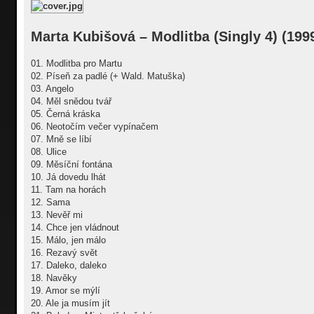
о
б
щ
е
Marta Kubišová – Modlitba (Singly 4) (199
н
и
е
01. Modlitba pro Martu
02. Píseň za padlé (+ Wald. Matuška)
03. Angelo
04. Měl snědou tvář
05. Černá kráska
06. Neotočím večer vypínačem
07. Mně se líbí
08. Ulice
09. Měsíční fontána
10. Já dovedu lhát
11. Tam na horách
12. Sama
13. Nevěř mi
14. Chce jen vládnout
15. Málo, jen málo
16. Rezavý svět
17. Daleko, daleko
18. Navěky
19. Amor se mýlí
20. Ale ja musím jít