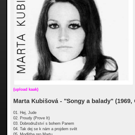
(upload kaak)
Marta Kubišová - "Songy a balady" (1969, 
01. Hej, Jude
02. Proudy (Prove It)
03. Dobrodružství s bohem Panem
04. Tak dej se k nám a projdem svět
05. Modlitba pro Martu