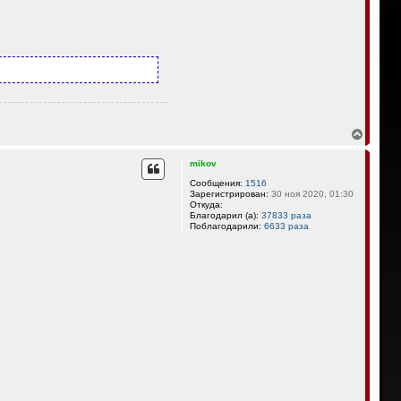
В
е
р
mikov
н
у
Сообщения:
1516
Зарегистрирован:
30 ноя 2020, 01:30
т
Откуда:
ь
Благодарил (а):
37833 раза
с
Поблагодарили:
6633 раза
я
к
н
а
ч
а
л
у