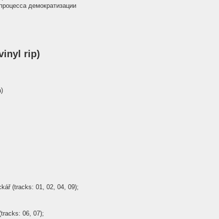
а процесса демократизации
inyl rip)
)
ář (tracks: 01, 02, 04, 09);
tracks: 06, 07);