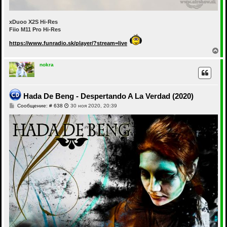
xDuoo X2S Hi-Res
Fiio M11 Pro Hi-Res
https://www.funradio.sk/player/?stream=live
В
е
р
nokra
н
у
т
ь
Hada De Beng - Despertando A La Verdad (2020)
с
С
Сообщение: # 638
30 ноя 2020, 20:39
я
о
к
о
н
б
а
щ
ч
е
а
н
и
л
е
у