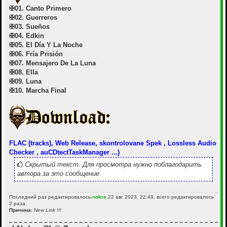
✠01. Canto Primero
✠02. Guerreros
✠03. Sueños
✠04. Edkin
✠05. El Día Y La Noche
✠06. Fría Prisión
✠07. Mensajero De La Luna
✠08. Ella
✠09. Luna
✠10. Marcha Final
FLAC (tracks), Web Release, skontrolovane Spek , Lossless Audio
Checker , auCDtectTaskManager ...)
Скрытый текст. Для просмотра нужно поблагодарить
автора за это сообщение
Последний раз редактировалось
nokra
22 авг 2023, 22:49, всего редактировалось
2 раза.
Причина:
New Link !!!