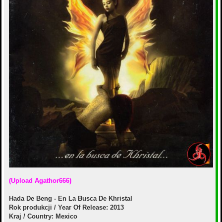
е
(Upload Agathor666)
Hada De Beng - En La Busca De Khristal
Rok produkcji / Year Of Release: 2013
Kraj / Country: Mexico