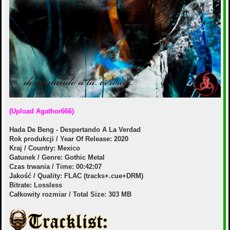
(Upload Agathor666)
Hada De Beng - Despertando A La Verdad
Rok produkcji / Year Of Release: 2020
Kraj / Country: Mexico
Gatunek / Genre: Gothic Metal
Czas trwania / Time: 00:42:07
Jakość / Quality: FLAC (tracks+.cue+DRM)
Bitrate: Lossless
Całkowity rozmiar / Total Size: 303 MB