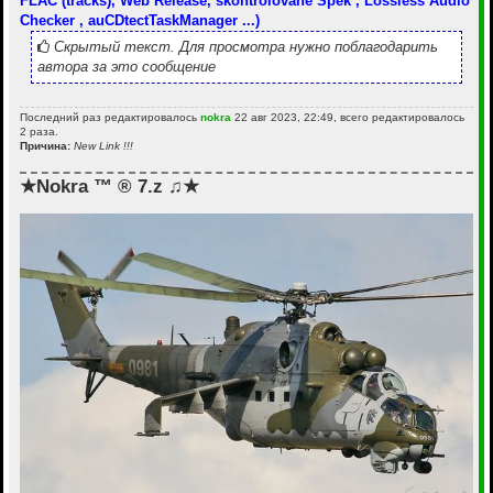
FLAC (tracks), Web Release, skontrolovane Spek , Lossless Audio
Checker , auCDtectTaskManager ...)
Скрытый текст. Для просмотра нужно поблагодарить
автора за это сообщение
Последний раз редактировалось
nokra
22 авг 2023, 22:49, всего редактировалось
2 раза.
Причина:
New Link !!!
★Nokra ™ ® 7.z ♫★