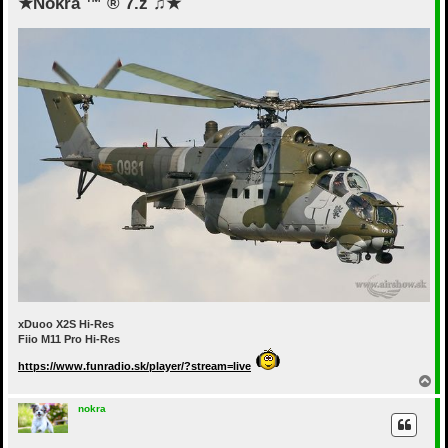
★Nokra ™ ® 7.z ♫★
xDuoo X2S Hi-Res
Fiio M11 Pro Hi-Res
https://www.funradio.sk/player/?stream=live
В
е
р
nokra
н
у