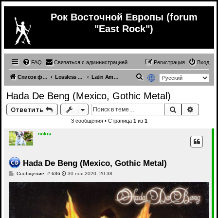
Рок Восточной Европы (forum
"East Rock")
FAQ
Связаться с администрацией
Регистрация
Вход
П
Список форумов
Lossless (Music from other countries)
Latin America (different genres) (lossless)
о
Hada De Beng (Mexico, Gothic Metal)
и
Поиск
Расши
Ответить
с
3 сообщения • Страница
1
из
1
к
nokra
Hada De Beng (Mexico, Gothic Metal)
С
Сообщение: # 636
30 ноя 2020, 20:38
о
о
б
щ
е
н
и