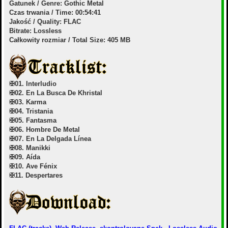
Gatunek / Genre: Gothic Metal
Czas trwania / Time: 00:54:41
Jakość / Quality: FLAC
Bitrate: Lossless
Całkowity rozmiar / Total Size: 405 MB
✠01. Interludio
✠02. En La Busca De Khristal
✠03. Karma
✠04. Tristania
✠05. Fantasma
✠06. Hombre De Metal
✠07. En La Delgada Línea
✠08. Manikki
✠09. Aída
✠10. Ave Fénix
✠11. Despertares