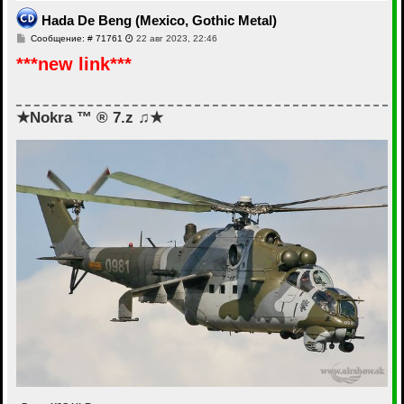
т
ь
Hada De Beng (Mexico, Gothic Metal)
с
С
Сообщение: # 71761
22 авг 2023, 22:46
я
о
к
***new link***
о
н
б
а
щ
ч
е
а
н
и
★Nokra ™ ® 7.z ♫★
л
е
у