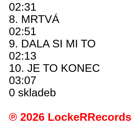
02:31
8. MRTVÁ
02:51
9. DALA SI MI TO
02:13
10. JE TO KONEC
03:07
0 skladeb
℗ 2026 LockeRRecords