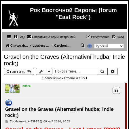
Рок Восточной Европы (forum
"East Rock")
FAQ
Связаться с администрацией
Регистрация
Вход
П
Список форумов
Lossless (East Europe music)
Czechoslovakia (lossless)
о
Gravel on the Graves (Alternativní hudba; Indie
и
rock;)
с
Поиск
Расши
Ответить
к
1 сообщение • Страница
1
из
1
nokra
Gravel on the Graves (Alternativní hudba; Indie
rock;)
С
Сообщение: # 93985
09 май 2026, 10:28
о
о