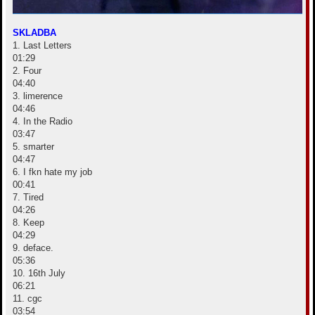
SKLADBA
1. Last Letters
01:29
2. Four
04:40
3. limerence
04:46
4. In the Radio
03:47
5. smarter
04:47
6. I fkn hate my job
00:41
7. Tired
04:26
8. Keep
04:29
9. deface.
05:36
10. 16th July
06:21
11. cgc
03:54