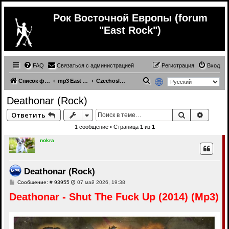
Рок Восточной Европы (forum
"East Rock")
FAQ
Связаться с администрацией
Регистрация
Вход
П
Список форумов
mp3 East Europe music
Czechoslovakia (mp3)
о
Deathonar (Rock)
и
Поиск
Расши
Ответить
с
1 сообщение • Страница
1
из
1
к
nokra
Deathonar (Rock)
С
Сообщение: # 93955
07 май 2026, 19:38
о
Deathonar - Shut The Fuck Up (2014) (Mp3)
о
б
щ
е
н
и