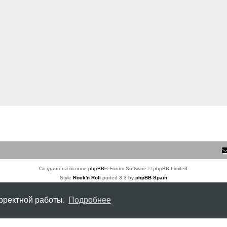
Создано на основе
phpBB
® Forum Software © phpBB Limited
Style
Rock'n Roll
ported 3.3 by
phpBB Spain
Русская поддержка phpBB
Конфиденциальность
|
Правила
орректной работы.
Подробнее