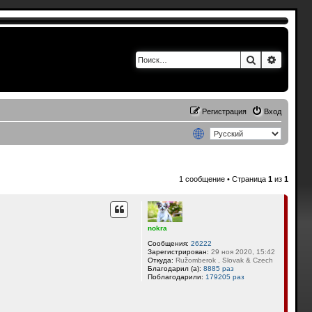
Поиск
Расшир
Регистрация
Вход
1 сообщение • Страница
1
из
1
nokra
Сообщения:
26222
Зарегистрирован:
29 ноя 2020, 15:42
Откуда:
Ružomberok , Slovak & Czech
Благодарил (а):
8885 раз
Поблагодарили:
179205 раз