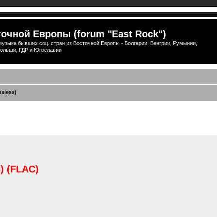
очной Европы (forum "East Rock")
узыке бывших соц. стран из Восточной Европы - Болгарии, Венгрии, Румынии,
ольши, ГДР и Югославии
ssless)
ширенный поиск
6) (FLAC)