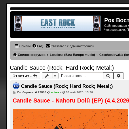
Рок Вост
Сайт посвящен м
Чехословакии, П
Ссылки
FAQ
Связаться с администрацией
Список форумов
Lossless (East Europe music)
Czechoslovakia (lo
Candle Sauce (Rock; Hard Rock; Metal;)
Поиск
Рас
Ответить
Candle Sauce (Rock; Hard Rock; Metal;)
С
Сообщение: # 93868
nokra
»
03 май 2026, 13:30
о
Candle Sauce - Nahoru Dolů (EP) (4.4.202
о
б
щ
е
н
и
е