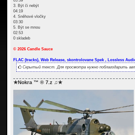
03:59
3. Být či nebýt
04:19
4. Sněhové vločky
03:30
5. Být se mnou
02:53
0 skladeb
© 2026 Candle Sauce
FLAC (tracks), Web Release, skontrolovane Spek , Lossless Audi
Скрытый текст. Для просмотра нужно поблагодарить авт
★Nokra ™ ® 7.z ♫★