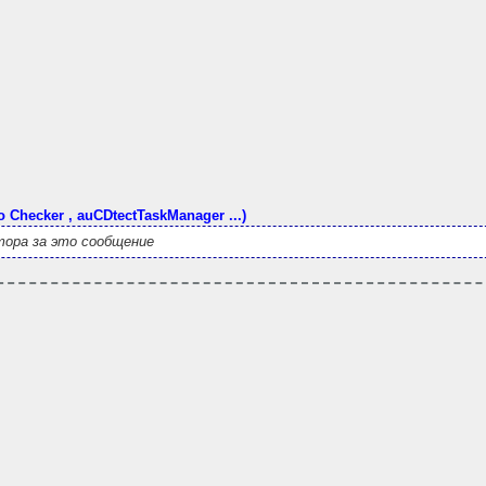
o Checker , auCDtectTaskManager ...)
ора за это сообщение