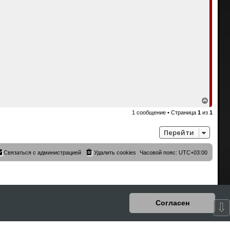
В
е
1 сообщение • Страница
1
из
1
р
н
у
Перейти
т
ь
с
Связаться с администрацией
Удалить cookies
Часовой пояс:
UTC+03:00
я
к
н
а
ч
а
л
Согласен
⇩
у