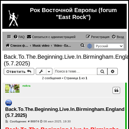
Рок Восточной Европы (forum
"East Rock")
FAQ
Связаться с администрацией
Регистрация
Вход
П
Список форумов
Music video
Video - East Europe
о
Back.To.The.Beginning.Live.In.Birmingham.Engl
и
(5.7.2025)
с
Поиск
Расши
Ответить
к
2 сообщения • Страница
1
из
1
nokra
Back.To.The.Beginning.Live.In.Birmingham.England
(5.7.2025)
С
Сообщение: # 86974
08 июл 2025, 19:30
о
о