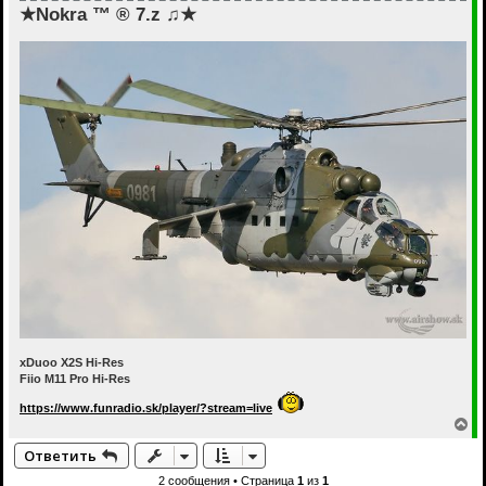
★Nokra ™ ® 7.z ♫★
xDuoo X2S Hi-Res
Fiio M11 Pro Hi-Res
https://www.funradio.sk/player/?stream=live
В
е
Ответить
р
н
2 сообщения • Страница
1
из
1
у