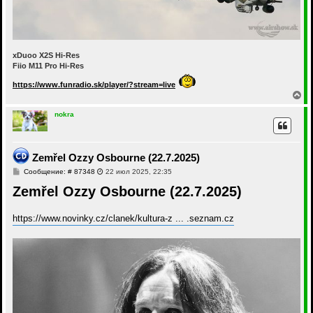
xDuoo X2S Hi-Res
Fiio M11 Pro Hi-Res
https://www.funradio.sk/player/?stream=live
В
е
р
nokra
н
у
т
ь
Zemřel Ozzy Osbourne (22.7.2025)
с
С
Сообщение: # 87348
22 июл 2025, 22:35
я
о
к
Zemřel Ozzy Osbourne (22.7.2025)
о
н
б
а
щ
ч
е
https://www.novinky.cz/clanek/kultura-z ... .seznam.cz
а
н
и
л
е
у