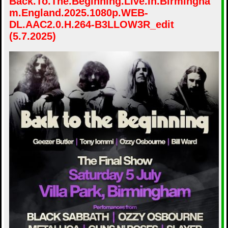
Back.To.The.Beginning.Live.In.Birmingha
б
m.England.2025.1080p.WEB-
щ
е
DL.AAC2.0.H.264-B3LLOW3R_edit
н
и
(5.7.2025)
е