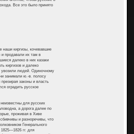
похода. Все это было принято
е наши киргизы, кочевавшие
 и продавали их там в
шиеся далеко в них казаки
ть киргизов и далеко
но увозили людей. Одиночному
ни занимали ю.-в. полосу
 презирая законы и власть
лся оградить русское
 неизвестны для русских
аловодна, а дорога далее по
торые, проживая в Хиве
 сбивчивы и разноречивы, что
полковником Генерального
1825—1826 гг. для