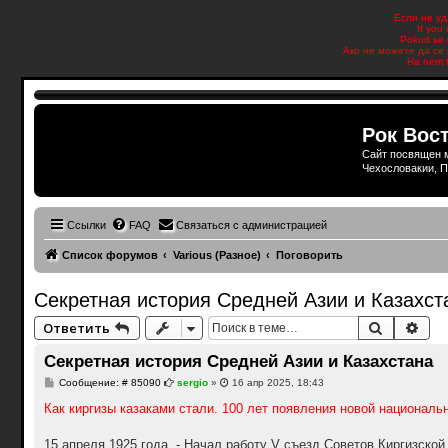
Если не уд
If you
Pokud se n
Ако не можете да се 
Ha nem t
Рок Вост
Сайт посвящен м
Чехословакии, П
Ссылки
FAQ
Связаться с администрацией
Список форумов
Various (Разное)
Поговорить
Секретная история Средней Азии и Казахст
Поиск
Рас
Ответить
Секретная история Средней Азии и Казахстана
С
Сообщение: # 85090
sergio
»
16 апр 2025, 18:43
о
о
Как киргизы казаками стали. 100 лет появления новой националь
б
щ
е
15 апреля 1925 года. - Начал работу V съезд Советов Киргизской