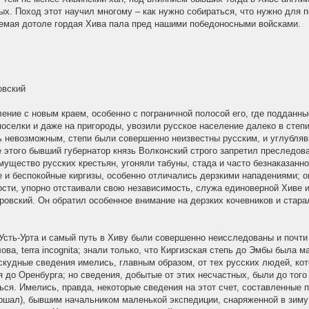
ых. Поход этот научил многому – как нужно собираться, что нужно для 
гаемая дотоле гордая Хива пала пред нашими победоносными войсками.
овский
ение с новым краем, особенно с пограничной полосой его, где подданны
оселки и даже на пригороды, увозили русское население далеко в степи
 невозможным, степи были совершенно неизвестны русским, и углубляв
е этого бывший губернатор князь Волконский строго запретил преследова
имущество русских крестьян, угоняли табуны, стада и часто безнаказан
 и беспокойные киргизы, особенно отличались дерзкими нападениями; о
ости, упорно отстаивали свою независимость, служа единоверной Хиве и
еровский. Он обратил особенное внимание на дерзких кочевников и стара
 Усть-Урта и самый путь в Хиву были совершенно неисследованы и почти
а, terra incognita; знали только, что Киргизская степь до Эмбы была м
 скудные сведения имелись, главным образом, от тех русских людей, ко
 до Оренбурга; но сведения, добытые от этих несчастных, были до того
ься. Имелись, правда, некоторые сведения на этот счет, составленные 
ршал), бывшим начальником маленькой экспедиции, снаряженной в зиму 