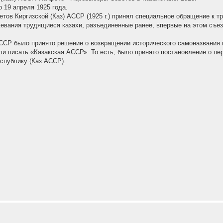
 19 апреля 1925 года.
тов Киргизской (Каз) АССР (1925 г.) принял специальное обращение к 
жевания трудящиеся казахи, разъединенные ранее, впервые на этом съе
ССР было принято решение о возвращении исторического самоназвания к
 писать «Казакская АССР». То есть, было принято постановление о пе
публику (Каз.АССР).