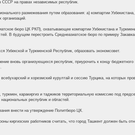
 в СССР на правах независимых республик.
ионального размежевания путем образования: а) компартии Узбекистана,
х организаций.
иатское бюро ЦК РКП), охватывающее компартии Узбекистана и Туркмени
тей. В будущем перестроить Среднеазиатское бюро по примеру Закавказ
ся Узбекской и Туркменской Республик, образовать экономсовет.
ение вновь организующихся республик, приурочить к концу бюджетного го
.
всебухарский и хорезмский курултай и сессию Турцика, на которых про
з, туркмен, каракиргиз и таджиков территориальную комиссию под пред
 национальных республик и областей.
вания внести на утверждение Политбюро ЦК.
роны киргизских работников считать, что город Ташкент должен быть отн