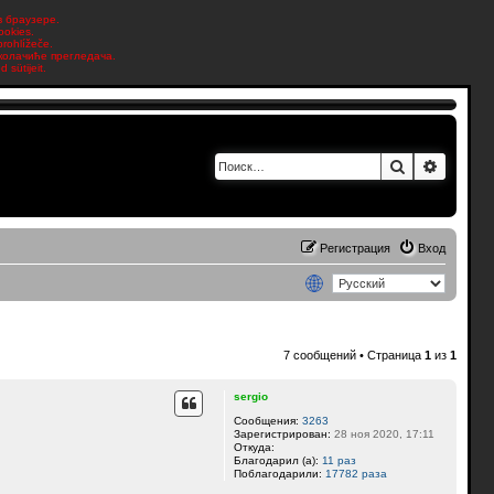
в браузере.
ookies.
prohlížeče.
 колачиће прегледача.
sütijeit.
Поиск
Расшир
Регистрация
Вход
7 сообщений • Страница
1
из
1
sergio
Сообщения:
3263
Зарегистрирован:
28 ноя 2020, 17:11
Откуда:
Благодарил (а):
11 раз
Поблагодарили:
17782 раза