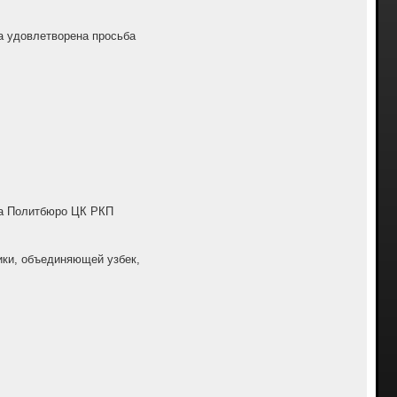
а удовлетворена просьба
зма Политбюро ЦК РКП
ики, объединяющей узбек,