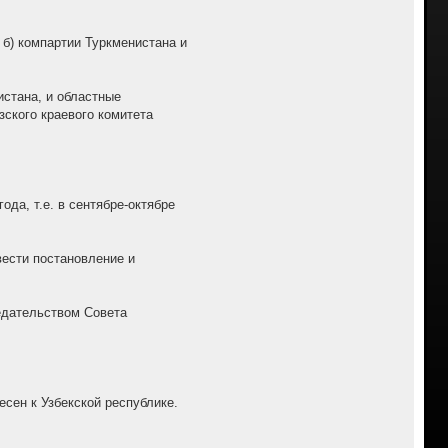
 б) компартии Туркменистана и
стана, и областные
ского краевого комитета
да, т.е. в сентябре-октябре
вести постановление и
седательством Совета
есен к Узбекской республике.