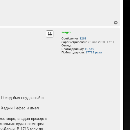
В
е
р
sergio
н
у
Сообщения:
3263
Зарегистрирован:
28 ноя 2020, 17:11
т
Откуда:
ь
Благодарил (а):
11 раз
с
Поблагодарили:
17782 раза
я
к
н
а
ч
а
л
у
. Поход был неудачный и
ен Хаджи Нефес и имел
кое море, впадая прежде в
ескольких судах осмотрел
у-Дарьи. В 1716 году по