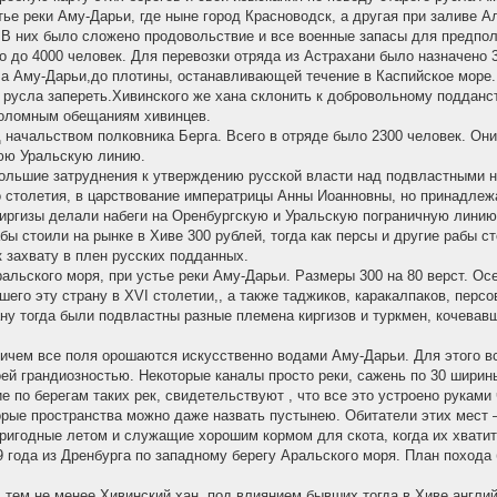
ье реки Аму-Дарьи, где ныне город Красноводск, а другая при заливе А
В них было сложено продовольствие и все военные запасы для предпол
 до 4000 человек. Для перевозки отряда из Астрахани было назначено 
ла Аму-Дарьи,до плотины, останавливающей течение в Каспийское море.
е русла запереть.Хивинского же хана склонить к добровольному подданст
ероломным обещаниям хивинцев.
од начальством полковника Берга. Всего в отряде было 2300 человек. Он
нюю Уральскую линию.
ольшие затруднения к утверждению русской власти над подвластными на
о столетия, в царствование императрицы Анны Иоанновны, но принадлеж
иргизы делали набеги на Оренбургскую и Уральскую пограничную линию
ы стоили на рынке в Хиве 300 рублей, тогда как персы и другие рабы с
к захвату в плен русских подданных.
ральского моря, при устье реки Аму-Дарьи. Размеры 300 на 80 верст. О
его эту страну в XVI столетии,, а также таджиков, каракалпаков, персо
ну тогда были подвластны разные племена киргизов и туркмен, кочева
ем все поля орошаются искусственно водами Аму-Дарьи. Для этого вс
й грандиозностью. Некоторые каналы просто реки, сажень по 30 ширины
по берегам таких рек, свидетельствуют , что все это устроено руками 
рые пространства можно даже назвать пустынею. Обитатели этих мест –
пригодные летом и служащие хорошим кормом для скота, когда их хвати
 года из Дренбурга по западному берегу Аральского моря. План похода
 тем не менее Хивинский хан, под влиянием бывших тогда в Хиве англий