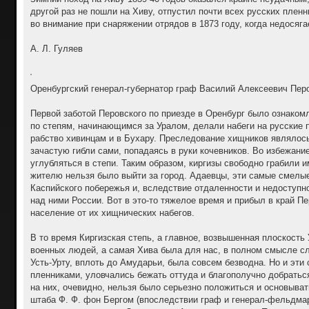
другой раз не пошли на Хиву, отпустил почти всех русских пленн
во внимание при снаряжении отрядов в 1873 году, когда недося
А. Л. Гуляев
Оренбургский генерал-губернатор граф Василий Алексеевич Пер
Первой заботой Перовского по приезде в Оренбург было ознакомл
по степям, начинающимся за Уралом, делали набеги на русские п
рабство хивинцам и в Бухару. Преследование хищников являлось
зачастую гибли сами, попадаясь в руки кочевников. Во избежани
углубляться в степи. Таким образом, киргизы свободно грабили 
жителю нельзя было выйти за город. Адаевцы, эти самые смелые
Каспийского побережья и, вследствие отдаленности и недоступн
над ними России. Вот в это-то тяжелое время и прибыл в край П
население от их хищнических набегов.
В то время Киргизская степь, а главное, возвышенная плоскость
военных людей, а самая Хива была для нас, в полном смысле слов
Усть-Урту, вплоть до Амударьи, была совсем безводна. Но и эти
пленниками, уловчались бежать оттуда и благополучно добраться
на них, очевидно, нельзя было серьезно положиться и основыват
штаба Ф. Ф. фон Бергом (впоследствии граф и генерал-фельдма