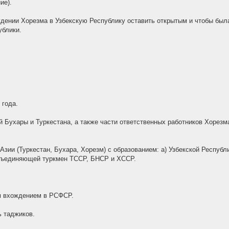
ие).
ождении Хорезма в Узбекскую Республику оставить открытым и чтобы был
ублики.
 года.
й Бухары и Туркестана, а также части ответственных работников Хоре
зии (Туркестан, Бухара, Хорезм) с образованием: а) Узбекской Республ
объединяющей туркмен ТССР, БНСР и ХССР.
м вхождением в РСФСР.
ь таджиков.