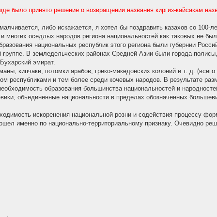
де было принято решение о возвращении названия киргиз-кайсакам назва
умалчивается, либо искажается, я хотел бы поздравить казахов со 100-л
и многих оседлых народов региона национальностей как таковых не бы
бразования национальных республик этого региона были губернии Росси
й группе. В земледельческих районах Средней Азии были города-полисы
 Бухарский эмират.
аны, кипчаки, потомки арабов, греко-македонских колоний и т. д. (всего
ом республиками и тем более среди кочевых народов. В результате раз
необходимость образования большинства национальностей и народносте
евики, обьединенные национальности в пределах обозначенных большев
бходимость искоренения национальной розни и содействия процессу фо
зошел именно по национально-территориальному признаку. Очевидно ре