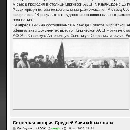
н
V съезд проходил в столице Киргизкой АССР г. Кзыл-Орде с 15 по
и
е
Характеризуя историческое значение размежевания, V съезд Сове
говорилось: "В результате государственно-национального разме
полностью".
19 апреля 1925 на состоявшемся V съезде Советов Киргизской А
официальных документах вместо «Киргизской АССР» отныне стали
АССР в Казакскую Автономную Советскую Социалистическую Рес
Секретная история Средней Азии и Казахстана
С
Сообщение: # 85091
sergio
»
16 апр 2025, 19:44