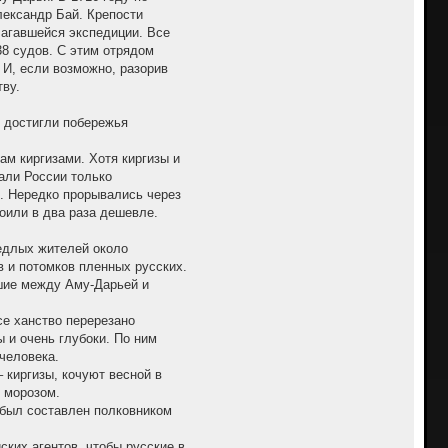
лександр Бай. Крепости
агавшейся экспедиции. Все
38 судов. С этим отрядом
 И, если возможно, разорив
ву.
и достигли побережья
м киргизами. Хотя киргизы и
али России только
. Нередко прорывались через
тоили в два раза дешевле.
седлых жителей около
в и потомков пленных русских.
вшие между Аму-Дарьей и
е ханство перерезано
 и очень глубоки. По ним
человека.
 киргизы, кочуют весной в
т морозом.
 был составлен полковником
ских агентов, чтобы русские в