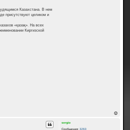
трудящимся Казахстана. В нем
зде присутствуют целиком и
азахов «қазақ». На всех
реименовании Киргизской
В
е
р
sergio
н
у
Сообщения:
3263