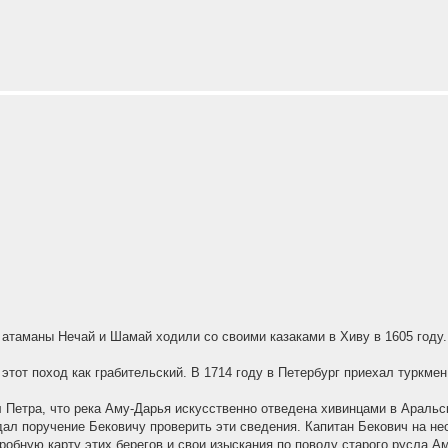
и атаманы Нечай и Шамай ходили со своими казаками в Хиву в 1605 году
этот поход как грабительский. В 1714 году в Петербург приехал туркм
л Петра, что река Аму-Дарья искусственно отведена хивинцами в Аральс
дал поручение Бековичу проверить эти сведения. Капитан Бекович на н
робную карту этих берегов и свои изыскания по поводу старого русла Ам