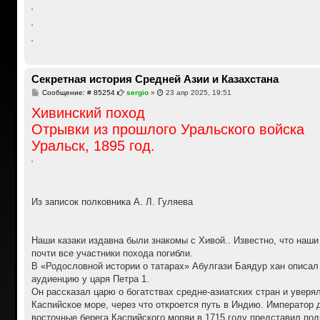
Секретная история Средней Азии и Казахстана
С
Сообщение: # 85254
sergio
»
23 апр 2025, 19:51
о
Хивинский поход
о
б
Отрывки из прошлого Уральского войска
щ
е
Уральск, 1895 год.
н
и
е
Из записок полковника А. Л. Гуляева
Наши казаки издавна были знакомы с Хивой.. Известно, что наш
почти все участники похода погибли.
В «Родословной истории о татарах» Абулгази Баядур хан описал 
аудиенцию у царя Петра 1.
Он рассказал царю о богатствах средне-азиатских стран и уверя
Каспийское море, через что откроется путь в Индию. Император 
восточные берега Каспийского моряи в 1715 году представил под