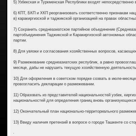
5) Узбекская и Туркменская Республики входят непосредственно
6) КПТ, БКП и ХКП реорганизовать соответственно признакам нац
в) каракиргизской и таджикской организацией на правах областны
7) Сохранить среднеазиатское партийное объединение (Среднеаз
партобъединения Таджикской и Каракиргизской автономных облас
партии.
8) Для увязки и согласования хозяйственных вопросов, касающих
9) Размежевание среднеазиатских республик, а равно провозглаш
месяце, дабы не нарушить текущую хозяйственную деятельность
10) Для оформления в советском порядке созвать в июле-месяце 
провозгласить декларации о размежевании.
11) Образовать из представителей национальностей узбек, кирги
национальностей для определения границ вновь организующихся
12) Окончательный план национально-территориального размеже
13) Ввиду наличия претензий в вопросе о городе Ташкенте со сто