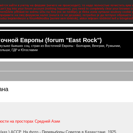
аётся зайти в учетку на форуме (ничего не происходит), то надо полностью почистить куки 
 can't log into your forum account (nothing happens), you need to completely clear your browser c
emůžete přihlásit ke svému účtu na fóru (nic se neděje), je třeba zcela vymazat soubory cookie 
пријавите на свој форумски налог (ништа се не дешава), потребно је да потпуно обришете
udsz bejelentkezni a fórumfiókodba (semmi sem történik), akkor teljesen törölnöd kell a böngésződ 
очной Европы (forum "East Rock")
узыке бывших соц. стран из Восточной Европы - Болгарии, Венгрии, Румынии,
ольши, ГДР и Югославии
ана
ширенный поиск
ности на просторах Средней Азии
 (каз.) АССР. На фото - Перевыборы Советов в Казахстане. 1925.