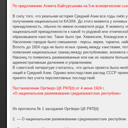
о
о
По предложению Ахмета Байтурсынова на 5-м всекиргизском сьез
б
щ
е
В силу того, что реальная история Средней Азии все годы либо 
н
получением национальности КАЗАК. До этого момента у кочевых 
и
е
принадлежность, обычно по имени основателя рода. К моменту о
национальной принадлежности к какой то родовой или этническо
образовывали ханство. Таких было три. Хивинское, Кокандское и
Население городов было смешанное - персы, евреи, таранчи, найм
Вплоть до 1924 года не было ясных границ между ханствами, пот
появления национальных границ между республиками, возникла 
Наконец то появились размежеванные или как их назвали больш
административным делением и управлением.
В советской литературе считалось, что целью проекта была нео
наций в Средней Азии. Однако впоследствии распад СССР прои
принято без учета перспективных последствий.
Постановление Оргбюро ЦК РКП(б) от 4 июня 1924 г.
«О национальном размежевании среднеазиатских республик»
Из протокола № 1 заседания Оргбюро ЦК РКП(б)
2. — О национальном размежевании среднеазиатских республик.