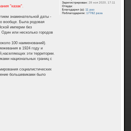
Зарегистрирован:
28 ноя 2020, 17:11
т
ния "казак".
Откуда:
ь
Благодарил (а):
11 раз
с
Поблагодарили:
17782 раза
я
етием знаменательной даты -
к
ло вообще. Была родовая
н
йской империи без
а
ч
, Один или несколько городов
а
л
 около 100 наименований).
у
межевания в 1924 году и
й,населяющих эти территории.
иками национальных границ с
рмирования социалистических
шение большевиками было