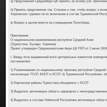
а) Предложения Средазбюро ЦК принять за основу (см. приложен
б) Принять предложение тов. Сталина о том, чтобы вопрос о вх
Хорезмских туркмен об их включении в состав Туркменской Респ
в) Вопрос в целом внести на утверждение Политбюро.
Приложение
О национальном размежевании республик Средней Азии
(Туркестана. Бухары. Хорезма)
Проект утвержден Среднеазиатским бюро ЦК РКП от 2 июня 1924
I. Ввиду ясно выраженной воли центральных комитетов компарти
постановляет:
1) Размежевание по национальному признаку республик Средней А
населяющих ТССР, БНСР и ХССР, б) Туркменской Республики, 
2) Киргизские районы Туркестана объединить с КССР.
3) Выделить автономную область каракиргиз с непосредственны
4) Выделить в составе Узбекской Республики автономную област