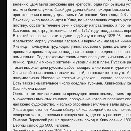
велению царя были заложены две крепости, одна при бывшем уст
должны были служить базой для дальнейших походов Бековича. 
приготовления к походу делались в Астрахани. Всего людей было
Бековичу было велено идти в Хиву, по направлению старого рус
плотину, обратить течение реки к старому направлению, а прочи
Как известно, отряд Бековича погиб в 1717 году, поддавшись в
В третий раз наши казаки ходили под Хиву в в зиму 1825-26 г. п
Аральского моря у урочища Касарма и вернулись назад на ниж
Хивинцы, пользуясь труднодоступностьюсвоей страны, делали б
приняли и приняли русское подданство веще в средине прошлог
номинально. Подстрекаемые своими единоверцами, хивинцами, к
линию, грабили мирных жителей и уводили их в плен. Русские раб
Такая высокая цена русских рабов поощряла киргизов и туркмен 
Хивинский оазис очень незначительный, он находится к югу от А
полумиллиона. Население состоит из узбеков – народа, завоевавш
Есть также значительное число оседлых туркмен. Хивинскому ха
Каспийским морем.
Оседлые жители занимаются преимущественно земледелием, прич
множеством вырытых каналов, сооружение которых поражает свое
налажено судоходство, и только огромные земляные валы идущие 
Хива отделяется от России обширной маловодной степью, некото
северную часть, а осенью в южную часть, где есть растения, не
Генерал Перовский решил предпринять поход в Хиву осенью 1839
Бергом силою до 5000 человек.
Зимний поход на Хиву 1839-40 годов оказался крайне неудачным,