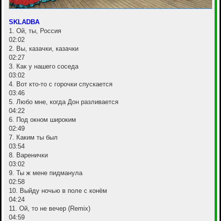
SKLADBA
1. Ой, ты, Россия
02:02
2. Вы, казачки, казачки
02:27
3. Как у нашего соседа
03:02
4. Вот кто-то с горочки спускается
03:46
5. Любо мне, когда Дон разливается
04:22
6. Под окном широким
02:49
7. Каким ты был
03:54
8. Варенички
03:02
9. Ты ж мене пидманула
02:58
10. Выйду ночью в поле с конём
04:24
11. Ой, то не вечер (Remix)
04:59