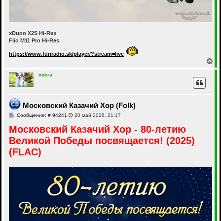
xDuoo X2S Hi-Res
Fiio M11 Pro Hi-Res
https://www.funradio.sk/player/?stream=live
В
е
р
nokra
н
у
т
ь
Московский Казачий Хор (Folk)
с
С
Сообщение: # 94241
20 май 2026, 21:17
я
о
к
Московский Казачий Хор - 80-летию
о
н
б
а
Великой Победы посвящается! (2025)
щ
ч
е
(FLAC)
а
н
и
л
е
у