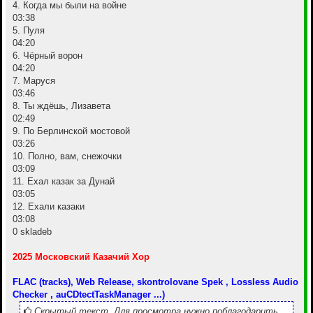
4. Когда мы были на войне
03:38
5. Пуля
04:20
6. Чёрный ворон
04:20
7. Маруся
03:46
8. Ты ждёшь, Лизавета
02:49
9. По Берлинской мостовой
03:26
10. Полно, вам, снежочки
03:09
11. Ехал казак за Дунай
03:05
12. Ехали казаки
03:08
0 skladeb
2025 Московский Казачий Хор
FLAC (tracks), Web Release, skontrolovane Spek , Lossless Audio
Checker , auCDtectTaskManager ...)
Скрытый текст. Для просмотра нужно поблагодарить