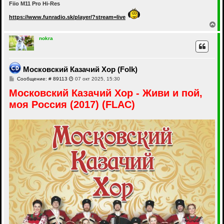
Fiio M11 Pro Hi-Res
https://www.funradio.sk/player/?stream=live
В
е
р
nokra
н
у
т
ь
Московский Казачий Хор (Folk)
с
С
Сообщение: # 89113
07 окт 2025, 15:30
я
о
к
Московский Казачий Хор - Живи и пой,
о
н
б
а
моя Россия (2017) (FLAC)
щ
ч
е
а
н
и
л
е
у