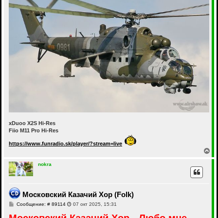
xDuoo X2S Hi-Res
Fiio M11 Pro Hi-Res
https://www.funradio.sk/player/?stream=live
В
е
р
nokra
н
у
т
ь
Московский Казачий Хор (Folk)
с
С
Сообщение: # 89114
07 окт 2025, 15:31
я
о
к
Московский Казачий Хор - Любо мне,
о