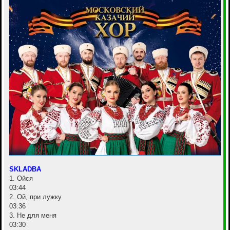
SKLADBA
1. Ойся
03:44
2. Ой, при лужку
03:36
3. Не для меня
03:30