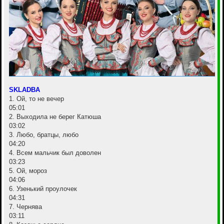
SKLADBA
1. Ой, то не вечер
05:01
2. Выходила не берег Катюша
03:02
3. Любо, братцы, любо
04:20
4. Всем мальчик был доволен
03:23
5. Ой, мороз
04:06
6. Узенький проулочек
04:31
7. Чернява
03:11