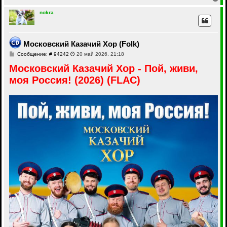
е
р
nokra
н
у
т
ь
Московский Казачий Хор (Folk)
с
С
Сообщение: # 94242
20 май 2026, 21:18
я
о
к
Московский Казачий Хор - Пой, живи,
о
н
б
а
моя Россия! (2026) (FLAC)
щ
ч
е
а
н
и
л
е
у