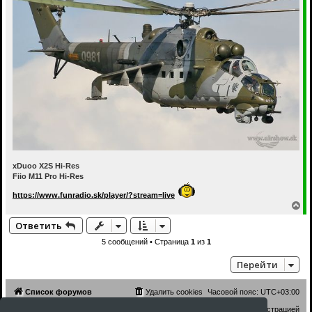
xDuoo X2S Hi-Res
Fiio M11 Pro Hi-Res
https://www.funradio.sk/player/?stream=live
В
е
Ответить
р
н
5 сообщений • Страница
1
из
1
у
т
Перейти
ь
с
я
Список форумов
Удалить cookies
Часовой пояс:
UTC+03:00
к
н
Связаться с администрацией
а