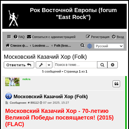
Рок Восточной Европы (forum
"East Rock")
FAQ
Связаться с администрацией
Регистрация
Вход
П
Список форумов
Lossless Russian (& ex.USSR) music
Folk (lossless)
о
Московский Казачий Хор (Folk)
и
Поиск
Расши
Ответить
с
5 сообщений • Страница
1
из
1
к
nokra
Московский Казачий Хор (Folk)
С
Сообщение: # 89112
07 окт 2025, 15:27
о
Московский Казачий Хор - 70-летию
о
б
Великой Победы посвящается! (2015)
щ
е
(FLAC)
н
и