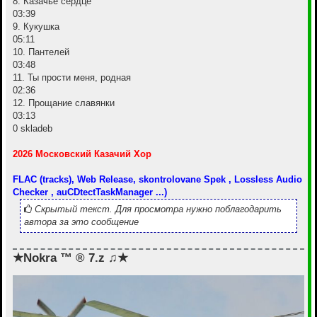
8. Казачье сердце
03:39
9. Кукушка
05:11
10. Пантелей
03:48
11. Ты прости меня, родная
02:36
12. Прощание славянки
03:13
0 skladeb
2026 Московский Казачий Хор
FLAC (tracks), Web Release, skontrolovane Spek , Lossless Audio
Checker , auCDtectTaskManager ...)
Скрытый текст. Для просмотра нужно поблагодарить
автора за это сообщение
★Nokra ™ ® 7.z ♫★