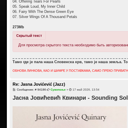
04. Offering Tears For Pearls
05. Speak Loud, My Inner Child
06. Fairy With The Dense Green Eye
07. Silver Wings Of A Thousand Petals
273Mb
Скрытый текст
Для просмотра скрытого текста необходимо быть авторизова
Тамо где је пала наша Словенска крв, тамо је наша земља. То
ОБНОВА ЛИНКОВА, КАО И ШИФРЕ У ПОСТАВКАМА, САМО ПРЕКО ПРИВАТН
Re: Jasna Jovićević (Jazz)
С
Сообщение: # 94186
Сувопоље
»
17 май 2026, 13:54
о
Јасна Јовићевић Квинари - Sounding Soli
о
б
щ
е
н
и
е