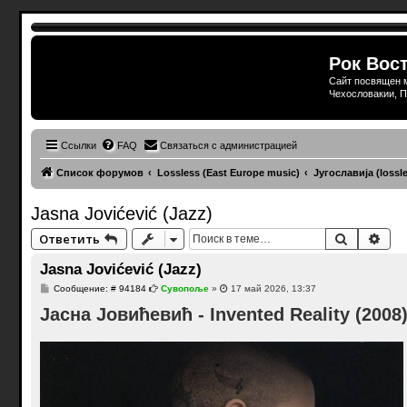
Рок Вост
Сайт посвящен м
Чехословакии, П
Ссылки
FAQ
Связаться с администрацией
Список форумов
Lossless (East Europe music)
Југославија (lossl
Jasna Jovićević (Jazz)
Поиск
Рас
Ответить
Jasna Jovićević (Jazz)
С
Сообщение: # 94184
Сувопоље
»
17 май 2026, 13:37
о
Јасна Јовићевић - Invented Reality (2008
о
б
щ
е
н
и
е