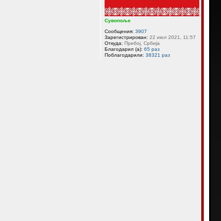
л
у
Сувопоље
Сообщения:
3907
Зарегистрирован:
22 июл 2021, 11:57
Откуда:
Прибој, Србија
Благодарил (а):
65 раз
Поблагодарили:
38321 раз