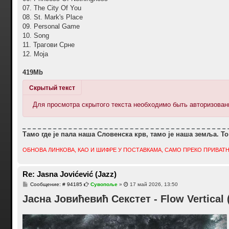
07. The City Of You
08. St. Mark's Place
09. Personal Game
10. Song
11. Трагови Срне
12. Моја
419Mb
Скрытый текст
Для просмотра скрытого текста необходимо быть авторизова
Тамо где је пала наша Словенска крв, тамо је наша земља. То
ОБНОВА ЛИНКОВА, КАО И ШИФРЕ У ПОСТАВКАМА, САМО ПРЕКО ПРИВАТН
Re: Jasna Jovićević (Jazz)
С
Сообщение: # 94185
Сувопоље
»
17 май 2026, 13:50
о
Јасна Јовићевић Секстет - Flow Vertical 
о
б
щ
е
н
и