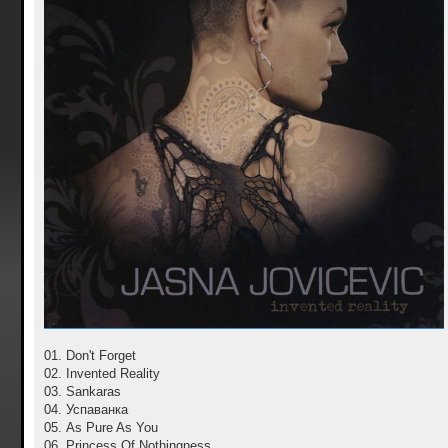
01. Don't Forget
02. Invented Reality
03. Sankaras
04. Успаванка
05. As Pure As You
06. Princess Of Nothingness