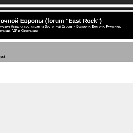
очной Европы (forum "East Rock")
узыке бывших соц. стран из Восточной Европы - Болгарии, Венгрии, Румынии,
ольши, ГДР и Югославии
ess)
ширенный поиск
)