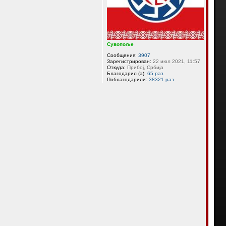
а
ч
а
л
у
Сувопоље
Сообщения:
3907
Зарегистрирован:
22 июл 2021, 11:57
Откуда:
Прибој, Србија
Благодарил (а):
65 раз
Поблагодарили:
38321 раз