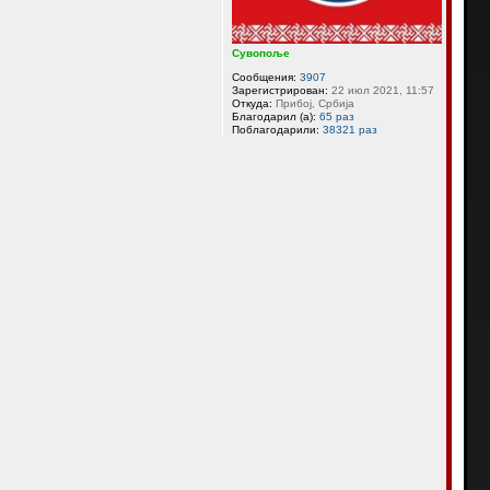
а
л
у
Сувопоље
Сообщения:
3907
Зарегистрирован:
22 июл 2021, 11:57
Откуда:
Прибој, Србија
Благодарил (а):
65 раз
Поблагодарили:
38321 раз