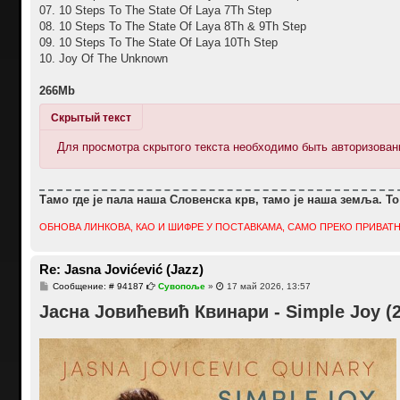
07. 10 Steps To The State Of Laya 7Th Step
08. 10 Steps To The State Of Laya 8Th & 9Th Step
09. 10 Steps To The State Of Laya 10Th Step
10. Joy Of The Unknown
266Mb
Скрытый текст
Для просмотра скрытого текста необходимо быть авторизова
Тамо где је пала наша Словенска крв, тамо је наша земља. То
ОБНОВА ЛИНКОВА, КАО И ШИФРЕ У ПОСТАВКАМА, САМО ПРЕКО ПРИВАТН
Re: Jasna Jovićević (Jazz)
С
Сообщение: # 94187
Сувопоље
»
17 май 2026, 13:57
о
Јасна Јовићевић Квинари - Simple Joy (
о
б
щ
е
н
и
е