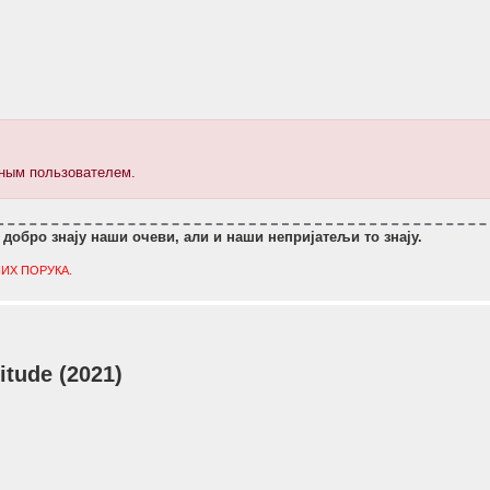
нным пользователем.
 добро знају наши очеви, али и наши непријатељи то знају.
ИХ ПОРУКА.
tude (2021)