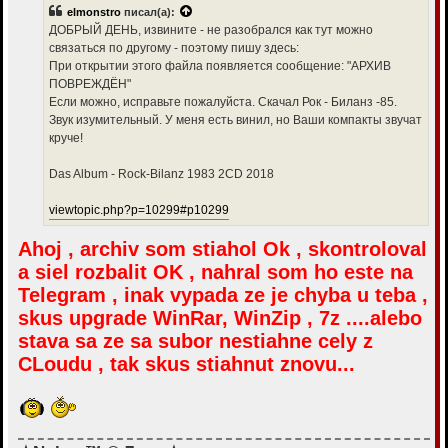
б
elmonstro
писал(а):
щ
е
ДОБРЫЙ ДЕНЬ, извините - не разобрался как тут можно
н
связаться по другому - поэтому пишу здесь:
и
е
При открытии этого файла появляется сообщение: "АРХИВ
ПОВРЕЖДЁН"
Если можно, исправьте пожалуйста. Скачал Рок - Биланз -85.
Звук изумительный. У меня есть винил, но Ваши компакты звучат
круче!
Das Album - Rock-Bilanz 1983 2CD 2018
viewtopic.php?p=10299#p10299
Ahoj , archiv som stiahol Ok , skontroloval
a siel rozbalit OK , nahral som ho este na
Telegram , inak vypada ze je chyba u teba ,
skus upgrade WinRar, WinZip , 7z ....alebo
stava sa ze sa subor nestiahne cely z
CLoudu , tak skus stiahnut znovu...