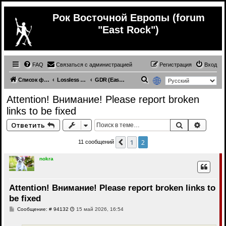
Рок Восточной Европы (forum
"East Rock")
FAQ
Связаться с администрацией
Регистрация
Вход
П
Список форумов
Lossless (East Europe music)
GDR (East Germany) (lossless)
о
Attention! Внимание! Please report broken
и
links to be fixed
с
Поиск
Расши
Ответить
к
1
2
Пред.
11 сообщений
nokra
Attention! Внимание! Please report broken links to
be fixed
С
Сообщение: # 94132
15 май 2026, 16:54
о
о