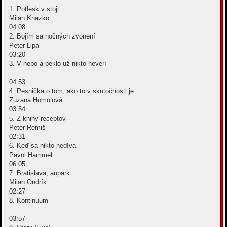
1. Potlesk v stoji
Milan Knazko
04:08
2. Bojím sa nočných zvonení
Peter Lipa
03:20
3. V nebo a peklo už nikto neverí
-
04:53
4. Pesnička o tom, ako to v skutočnosti je
Zuzana Homolová
03:54
5. Z knihy receptov
Peter Remiš
02:31
6. Keď sa nikto nedíva
Pavol Hammel
06:05
7. Bratislava, aupark
Milan Ondrík
02:27
8. Kontinuum
-
03:57