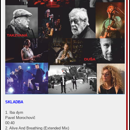
SKLADBA
1. Iba dym
Pavel Morochovič
00:40
2. Alive And Breathing (Extended Mix)