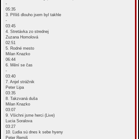
-
05:35
3. Příliš dlouho jsem byl takhle
-
03:45
4. Stretávka zo strednej
Zuzana Homolová
02:51
5. Rodné mesto
Milan Knazko
06:44
6. Mění se čas
-
03:40
7. Anjel strážnik
Peter Lipa
03:35
8. Takzvaná duša
Milan Knazko
03:07
9. Všichni jsme herci (Live)
Lucia Soralova
03:27
10. Ľudia sú dnes k sebe hyeny
Peter Remiš