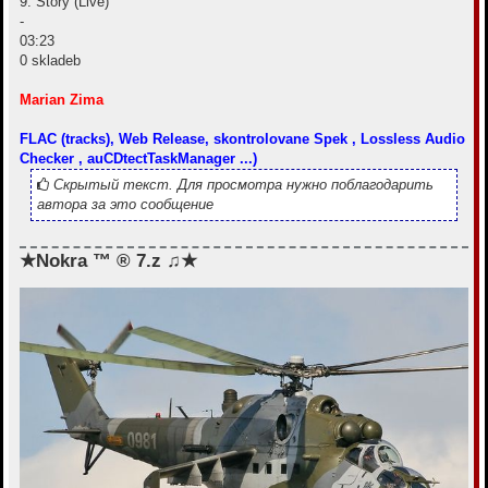
9. Story (Live)
-
03:23
0 skladeb
Marian Zima
FLAC (tracks), Web Release, skontrolovane Spek , Lossless Audio
Checker , auCDtectTaskManager ...)
Скрытый текст. Для просмотра нужно поблагодарить
автора за это сообщение
★Nokra ™ ® 7.z ♫★