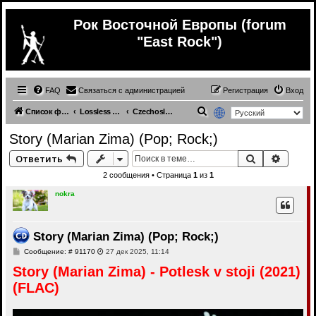
Рок Восточной Европы (forum
"East Rock")
FAQ
Связаться с администрацией
Регистрация
Вход
П
Список форумов
Lossless (East Europe music)
Czechoslovakia (lossless)
о
Story (Marian Zima) (Pop; Rock;)
и
Поиск
Расши
Ответить
с
2 сообщения • Страница
1
из
1
к
nokra
Story (Marian Zima) (Pop; Rock;)
С
Сообщение: # 91170
27 дек 2025, 11:14
о
Story (Marian Zima) - Potlesk v stoji (2021)
о
б
(FLAC)
щ
е
н
и