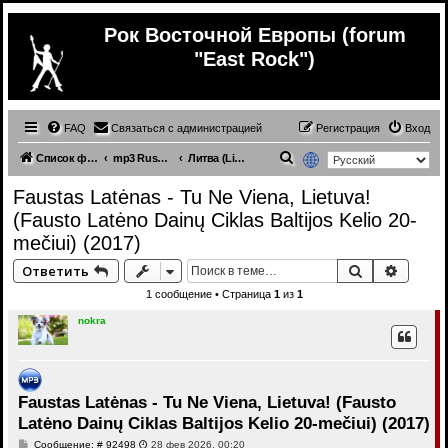
Рок Восточной Европы (forum
"East Rock")
FAQ
Связаться с администрацией
Регистрация
Вход
П
Список форумов
mp3 Russian (& ex.USSR) music
Литва (Lietuva) (different genres)
о
Faustas Latėnas - Tu Ne Viena, Lietuva!
и
(Fausto Latėno Dainų Ciklas Baltijos Kelio 20-
с
mečiui) (2017)
к
Поиск
Расши
Ответить
1 сообщение • Страница
1
из
1
nokra
Faustas Latėnas - Tu Ne Viena, Lietuva! (Fausto
Latėno Dainų Ciklas Baltijos Kelio 20-mečiui) (2017)
С
Сообщение: # 92498
28 фев 2026, 00:20