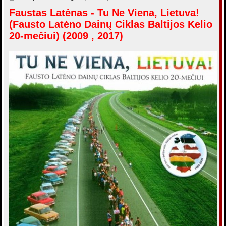
о
Faustas Latėnas - Tu Ne Viena, Lietuva!
о
б
(Fausto Latėno Dainų Ciklas Baltijos Kelio
щ
е
20-mečiui) (2009 , 2017)
н
и
е