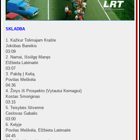
SKLADBA
1. Kažkur Tolimajam Krašte
Jokūbas Bareikis
03:09
2. Namai, Išsiilgę Manęs
Elžbieta Latėnaitė
03:07
3. Pakilę Į Kelią
Povilas Meškėla
04:36
4. Žinys Iš Prospekto (Vytautui Kernagiui)
Kostas Smoriginas
03:15
5. Teisybės Ištvermė
Ceslovas Gabalis
03:00
6. Kelyje
Povilas Meškėla, Elžbieta Latėnaitė
04:45