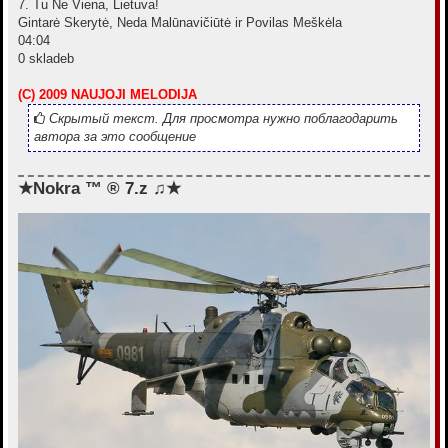
7. Tu Ne Viena, Lietuva!
Gintarė Skerytė, Neda Malūnavičiūtė ir Povilas Meškėla
04:04
0 skladeb
(C) 2009 NAUJOJI MELODIJA
Скрытый текст. Для просмотра нужно поблагодарить
автора за это сообщение
★Nokra ™ ® 7.z ♫★