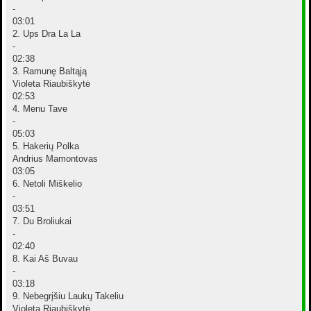
-
03:01
2. Ups Dra La La
-
02:38
3. Ramunę Baltąją
Violeta Riaubiškytė
02:53
4. Menu Tave
-
05:03
5. Hakerių Polka
Andrius Mamontovas
03:05
6. Netoli Miškelio
-
03:51
7. Du Broliukai
-
02:40
8. Kai Aš Buvau
-
03:18
9. Nebegrįšiu Laukų Takeliu
Violeta Riaubiškytė