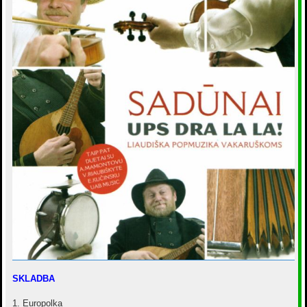
е
SKLADBA
1. Europolka