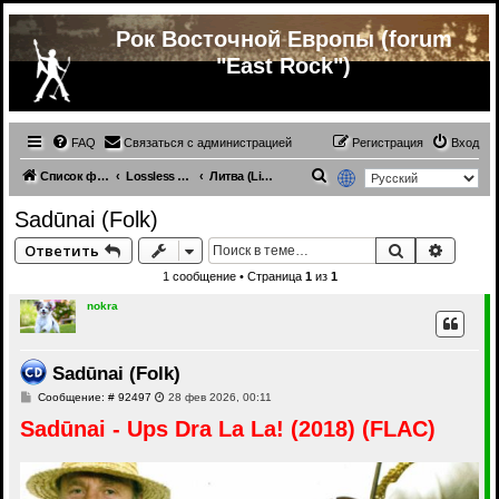
Рок Восточной Европы (forum
"East Rock")
FAQ
Связаться с администрацией
Регистрация
Вход
П
Список форумов
Lossless Russian (& ex.USSR) music
Литва (Lietuva) (different genres)
о
Sadūnai (Folk)
и
Поиск
Расши
Ответить
с
1 сообщение • Страница
1
из
1
к
nokra
Sadūnai (Folk)
С
Сообщение: # 92497
28 фев 2026, 00:11
о
Sadūnai - Ups Dra La La! (2018) (FLAC)
о
б
щ
е
н
и