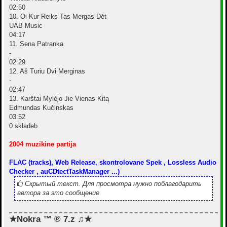
02:50
10. Oi Kur Reiks Tas Mergas Dėt
UAB Music
04:17
11. Sena Patranka
-
02:29
12. Aš Turiu Dvi Merginas
-
02:47
13. Karštai Mylėjo Jie Vienas Kitą
Edmundas Kučinskas
03:52
0 skladeb
2004 muzikine partija
FLAC (tracks), Web Release, skontrolovane Spek , Lossless Audio
Checker , auCDtectTaskManager ...)
Скрытый текст. Для просмотра нужно поблагодарить
автора за это сообщение
★Nokra ™ ® 7.z ♫★