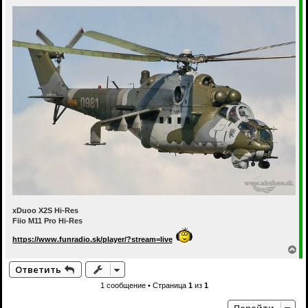
xDuoo X2S Hi-Res
Fiio M11 Pro Hi-Res
https://www.funradio.sk/player/?stream=live
В
е
Ответить
р
н
1 сообщение • Страница
1
из
1
у
т
Перейти
ь