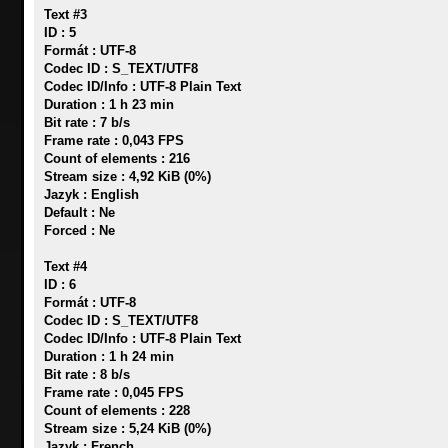
Text #3
ID : 5
Formát : UTF-8
Codec ID : S_TEXT/UTF8
Codec ID/Info : UTF-8 Plain Text
Duration : 1 h 23 min
Bit rate : 7 b/s
Frame rate : 0,043 FPS
Count of elements : 216
Stream size : 4,92 KiB (0%)
Jazyk : English
Default : Ne
Forced : Ne
Text #4
ID : 6
Formát : UTF-8
Codec ID : S_TEXT/UTF8
Codec ID/Info : UTF-8 Plain Text
Duration : 1 h 24 min
Bit rate : 8 b/s
Frame rate : 0,045 FPS
Count of elements : 228
Stream size : 5,24 KiB (0%)
Jazyk : French