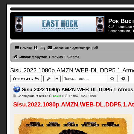
Рок Вост
Сайт посвящен м
Чехословакии, П
Ссылки
FAQ
Связаться с администрацией
Список форумов
Movies
Cinema
Sisu.2022.1080p.AMZN.WEB-DL.DDP5.1.At
Поиск
Рас
Ответить
Sisu.2022.1080p.AMZN.WEB-DL.DDP5.1.Atmos
С
Сообщение: # 69412
nokra
»
17 май 2023, 00:04
о
Sisu.2022.1080p.AMZN.WEB-DL.DDP5.1.Atmo
о
б
щ
е
н
и
е