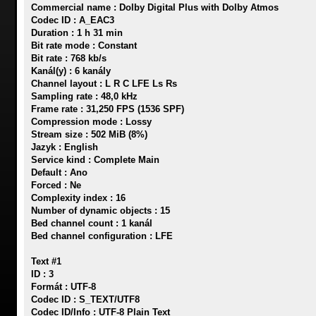
Commercial name : Dolby Digital Plus with Dolby Atmos
Codec ID : A_EAC3
Duration : 1 h 31 min
Bit rate mode : Constant
Bit rate : 768 kb/s
Kanál(y) : 6 kanály
Channel layout : L R C LFE Ls Rs
Sampling rate : 48,0 kHz
Frame rate : 31,250 FPS (1536 SPF)
Compression mode : Lossy
Stream size : 502 MiB (8%)
Jazyk : English
Service kind : Complete Main
Default : Ano
Forced : Ne
Complexity index : 16
Number of dynamic objects : 15
Bed channel count : 1 kanál
Bed channel configuration : LFE
Text #1
ID : 3
Formát : UTF-8
Codec ID : S_TEXT/UTF8
Codec ID/Info : UTF-8 Plain Text