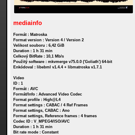
mediainfo
Formát : Matroska
Format version : Version 4 / Version 2
Velikost souboru : 6,42 GiB
Duration : 1 h 31 min
Celkový BitRate : 10,1 Mb/s
Použitý software : mkvmerge v75.0.0 ('Goliath') 64-bit
Enkódoval : libebml v1.4.4 + libmatroska v1.7.1
Video
ID : 1
Formát : AVC
Formát/Info : Advanced Video Codec
Format profile : High@L4
Format settings : CABAC / 4 Ref Frames
Format settings, CABAC : Ano
Format settings, Reference frames : 4 frames
Codec ID : V_MPEG4/ISO/AVC
Duration : 1 h 31 min
Bit rate mode : Constant