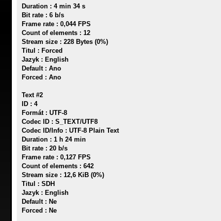
Duration : 4 min 34 s
Bit rate : 6 b/s
Frame rate : 0,044 FPS
Count of elements : 12
Stream size : 228 Bytes (0%)
Titul : Forced
Jazyk : English
Default : Ano
Forced : Ano
Text #2
ID : 4
Formát : UTF-8
Codec ID : S_TEXT/UTF8
Codec ID/Info : UTF-8 Plain Text
Duration : 1 h 24 min
Bit rate : 20 b/s
Frame rate : 0,127 FPS
Count of elements : 642
Stream size : 12,6 KiB (0%)
Titul : SDH
Jazyk : English
Default : Ne
Forced : Ne