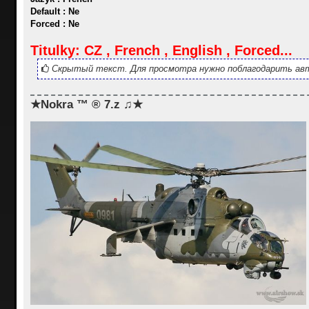
Default : Ne
Forced : Ne
Titulky: CZ , French , English , Forced...
Скрытый текст. Для просмотра нужно поблагодарить авт
★Nokra ™ ® 7.z ♫★