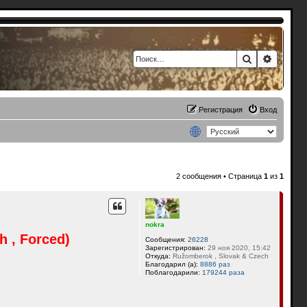
Поиск
Расшир
Регистрация
Вход
2 сообщения • Страница
1
из
1
nokra
 , Forced)
Сообщения:
26228
Зарегистрирован:
29 ноя 2020, 15:42
Откуда:
Ružomberok , Slovak & Czech
Благодарил (а):
8886 раз
Поблагодарили:
179244 раза