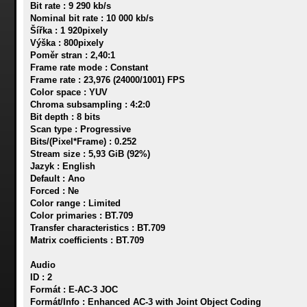
Bit rate : 9 290 kb/s
Nominal bit rate : 10 000 kb/s
Šířka : 1 920pixely
Výška : 800pixely
Poměr stran : 2,40:1
Frame rate mode : Constant
Frame rate : 23,976 (24000/1001) FPS
Color space : YUV
Chroma subsampling : 4:2:0
Bit depth : 8 bits
Scan type : Progressive
Bits/(Pixel*Frame) : 0.252
Stream size : 5,93 GiB (92%)
Jazyk : English
Default : Ano
Forced : Ne
Color range : Limited
Color primaries : BT.709
Transfer characteristics : BT.709
Matrix coefficients : BT.709
Audio
ID : 2
Formát : E-AC-3 JOC
Formát/Info : Enhanced AC-3 with Joint Object Coding