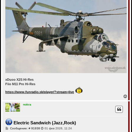
xDuoo X2S Hi-Res
Fiio M11 Pro Hi-Res
https://www.funradio.sk/player/?stream=live
В
е
р
nokra
н
у
т
ь
Electric Sandwich (Jazz,Rock)
с
С
Сообщение: # 91938
01 фев 2026, 11:24
я
о