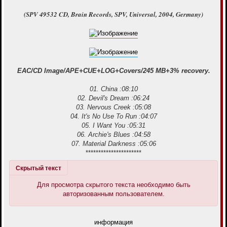
е
(SPV 49532 CD, Brain Records, SPV, Universal, 2004, Germany)
EAC/CD Image/APE+CUE+LOG+Covers/245 MB+3% recovery.
01. China :08:10
02. Devil's Dream :06:24
03. Nervous Creek :05:08
04. It's No Use To Run :04:07
05. I Want You :05:31
06. Archie's Blues :04:58
07. Material Darkness :05:06
**********************
Скрытый текст
Для просмотра скрытого текста необходимо быть
авторизованным пользователем.
информация