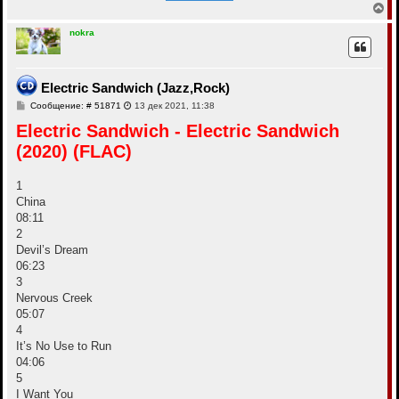
В
е
р
nokra
н
у
т
ь
Electric Sandwich (Jazz,Rock)
с
С
Сообщение: # 51871
13 дек 2021, 11:38
я
о
к
Electric Sandwich - Electric Sandwich
о
н
б
а
(2020) (FLAC)
щ
ч
е
а
н
и
л
1
е
у
China
08:11
2
Devil’s Dream
06:23
3
Nervous Creek
05:07
4
It’s No Use to Run
04:06
5
I Want You