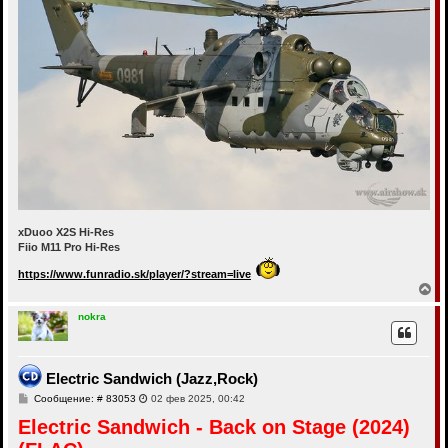
xDuoo X2S Hi-Res
Fiio M11 Pro Hi-Res
https://www.funradio.sk/player/?stream=live
В
е
р
nokra
н
у
т
ь
Electric Sandwich (Jazz,Rock)
с
С
Сообщение: # 83053
02 фев 2025, 00:42
я
о
к
Electric Sandwich - Back on Stage (2024)
о
н
б
а
щ