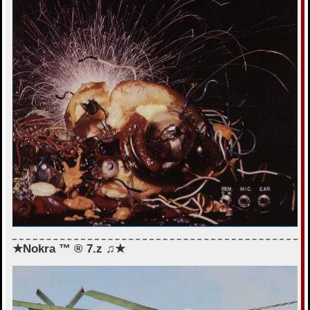
★Nokra ™ ® 7.z ♫★