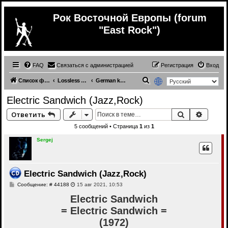
Рок Восточной Европы (forum
"East Rock")
FAQ
Связаться с администрацией
Регистрация
Вход
П
Список форумов
Lossless (Music from other countries)
German krautrock bands (lossless)
о
Electric Sandwich (Jazz,Rock)
и
Поиск
Расши
Ответить
с
5 сообщений • Страница
1
из
1
к
Sergej
Electric Sandwich (Jazz,Rock)
С
Сообщение: # 44188
15 авг 2021, 10:53
о
о
Electric Sandwich
б
= Electric Sandwich =
щ
е
(1972)
н
и