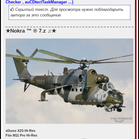
Checker , auCDtectTaskManager ...)
Скрытый текст. Для просмотра нужно поблагодарить
автора за это сообщение
★Nokra ™ ® 7.z ♫★
xDuoo X2S Hi-Res
Fiio M11 Pro Hi-Res