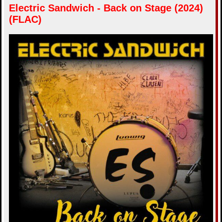
к
Electric Sandwich - Back on Stage (2024)
о
н
б
а
(FLAC)
щ
ч
е
а
н
и
л
е
у