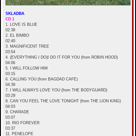
SKLADBA
CD 1
1. LOVE IS BLUE
02:38
2. EL BIMBO
02:40
3. MAGNIFICENT TREE
03:54
4. (EVERYTHING I DO)I DO IT FOR YOU (from ROBIN HOOD)
04:06
5. I WILL FOLLOW HIM
03:15
6. CALLING YOU (from BAGDAD CAFE)
04:39
7. I WILL ALWAYS LOVE YOU (from THE BODYGUARD)
03:29
8. CAN YOU FEEL THE LOVE TONIGHT (from THE LION KING)
04:03
9. CHARADE
03:07
10. RIO FOREVER
03:37
11. PENELOPE