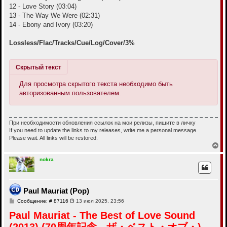
12 - Love Story (03:04)
13 - The Way We Were (02:31)
14 - Ebony and Ivory (03:20)
Lossless/Flac/Tracks/Cue/Log/Cover/3%
Скрытый текст
Для просмотра скрытого текста необходимо быть
авторизованным пользователем.
При необходимости обновления ссылок на мои релизы, пишите в личку
If you need to update the links to my releases, write me a personal message.
Please wait. All links will be restored.
В
е
р
nokra
н
у
т
ь
Paul Mauriat (Pop)
с
С
Сообщение: # 87116
13 июл 2025, 23:56
я
о
к
Paul Mauriat - The Best of Love Sound
о
н
б
а
(2013) (70周年記念 - ザ・ベスト・オブ・)
щ