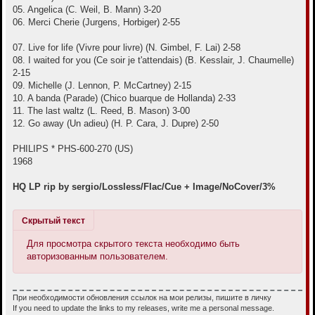
05. Angelica (C. Weil, B. Mann) 3-20
06. Merci Cherie (Jurgens, Horbiger) 2-55
07. Live for life (Vivre pour livre) (N. Gimbel, F. Lai) 2-58
08. I waited for you (Ce soir je t'attendais) (B. Kesslair, J. Chaumelle)
2-15
09. Michelle (J. Lennon, P. McCartney) 2-15
10. A banda (Parade) (Chico buarque de Hollanda) 2-33
11. The last waltz (L. Reed, B. Mason) 3-00
12. Go away (Un adieu) (H. P. Cara, J. Dupre) 2-50
PHILIPS * PHS-600-270 (US)
1968
HQ LP rip by sergio/Lossless/Flac/Cue + Image/NoCover/3%
Скрытый текст
Для просмотра скрытого текста необходимо быть
авторизованным пользователем.
При необходимости обновления ссылок на мои релизы, пишите в личку
If you need to update the links to my releases, write me a personal message.