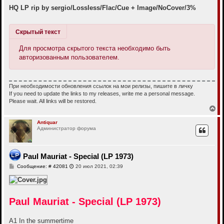
HQ LP rip by sergio/Lossless/Flac/Cue + Image/NoCover/3%
Скрытый текст
Для просмотра скрытого текста необходимо быть
авторизованным пользователем.
При необходимости обновления ссылок на мои релизы, пишите в личку
If you need to update the links to my releases, write me a personal message.
Please wait. All links will be restored.
В
е
р
Antiquar
Администратор форума
н
у
т
ь
Paul Mauriat - Special (LP 1973)
с
я
С
Сообщение: # 42081
20 июл 2021, 02:39
к
о
н
о
б
а
щ
ч
е
а
Paul Mauriat - Special (LP 1973)
н
л
и
у
е
A1 In the summertime