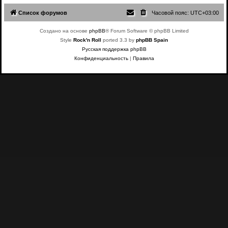
я
Список форумов
Часовой пояс:
UTC+03:00
к
н
а
Создано на основе
phpBB
® Forum Software © phpBB Limited
ч
Style
Rock'n Roll
ported 3.3 by
phpBB Spain
а
л
Русская поддержка phpBB
у
Конфиденциальность
|
Правила