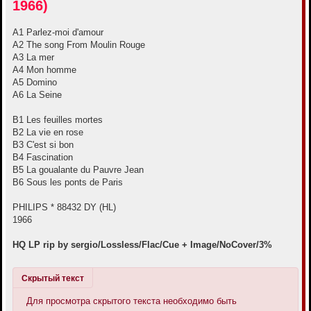
1966)
е
A1 Parlez-moi d'amour
A2 The song From Moulin Rouge
A3 La mer
A4 Mon homme
A5 Domino
A6 La Seine
B1 Les feuilles mortes
B2 La vie en rose
B3 C'est si bon
B4 Fascination
B5 La goualante du Pauvre Jean
B6 Sous les ponts de Paris
PHILIPS * 88432 DY (HL)
1966
HQ LP rip by sergio/Lossless/Flac/Cue + Image/NoCover/3%
Скрытый текст
Для просмотра скрытого текста необходимо быть