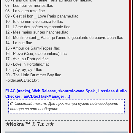
06 - Paris canaille j'aime Paris au mois de mai.flac
07 - Les feuilles mortes.flac
08 - La vie en rose.flac
09 - C'est si bon _ Love Paris paname.flac
10 - Io che non vive senza te.flac
11 - L'âme des poètes symphonie.flac
12 - Mes mains sur tes hanches.flac
13 - Menilmontant _ Paris, je t'aime le goualante du pauvre Jean.flac
14 - La nuit.flac
15 - Amour de Saint-Tropez.flac
16 - Piove (Ciao, ciao bambina).flac
17 - Avril au Portugal.flac
18 - Love in Portofino.flac
19 - ¡ Ay, ay, ay !.flac
20 - The Little Drummer Boy.flac
Folder.auCDtect.txt
FLAC (tracks), Web Release, skontrolovane Spek , Lossless Audio
Checker , auCDtectTaskManager ...)
Скрытый текст. Для просмотра нужно поблагодарить
автора за это сообщение
★Nokra ™ ® 7.z ♫★