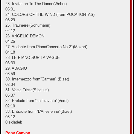
23. Invitation To The Dance(Weber)
05:01
24. COLORS OF THE WIND (from POCAHONTAS)
03:29
25. Traumerei(Schumann)
02:12
26. ANGELIC DEMON
04:25
27. Andante from PianoConcerto No.21(Mozart)
04:18
28. LE PIANO SUR LA VAGUE
03:33
29. ADAGIO
03:59
30. Intermezzo from“Carmen" (Bizet)
02:34
31. Valse Triste(Sibelius)
05:37
32. Prelude from “La Traviata"(Verdi)
02:19
33. Entracte from “L'Arlesienne"(Bizet)
03:12
0 skladeb
Pony Canyon