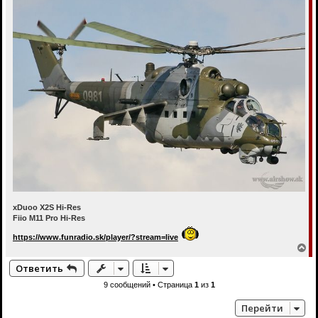
xDuoo X2S Hi-Res
Fiio M11 Pro Hi-Res
https://www.funradio.sk/player/?stream=live
В
е
Ответить
р
н
9 сообщений • Страница
1
из
1
у
т
Перейти
ь
с