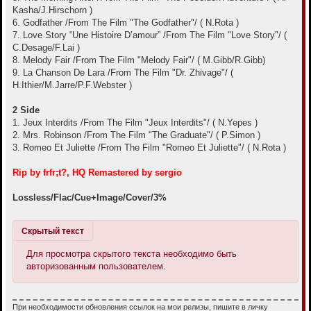
Kasha/J.Hirschorn )
6. Godfather /From The Film "The Godfather"/ ( N.Rota )
7. Love Story “Une Histoire D’amour” /From The Film "Love Story"/ (
C.Desage/F.Lai )
8. Melody Fair /From The Film "Melody Fair"/ ( M.Gibb/R.Gibb)
9. La Chanson De Lara /From The Film "Dr. Zhivage"/ (
H.Ithier/M.Jarre/P.F.Webster )
2 Side
1. Jeux Interdits /From The Film "Jeux Interdits"/ ( N.Yepes )
2. Mrs. Robinson /From The Film "The Graduate"/ ( P.Simon )
3. Romeo Et Juliette /From The Film "Romeo Et Juliette"/ ( N.Rota )
Rip by frfr;t?, HQ Remastered by sergio
Lossless/Flac/Cue+Image/Cover/3%
Скрытый текст
Для просмотра скрытого текста необходимо быть
авторизованным пользователем.
При необходимости обновления ссылок на мои релизы, пишите в личку