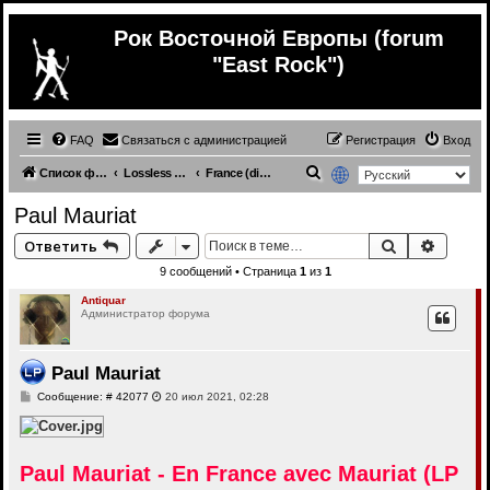
Рок Восточной Европы (forum
"East Rock")
FAQ
Связаться с администрацией
Регистрация
Вход
П
Список форумов
Lossless (Music from other countries)
France (different genres) (lossless)
о
Paul Mauriat
и
Поиск
Расши
Ответить
с
9 сообщений • Страница
1
из
1
к
Antiquar
Администратор форума
Paul Mauriat
С
Сообщение: # 42077
20 июл 2021, 02:28
о
о
б
щ
е
Paul Mauriat - En France avec Mauriat (LP
н
и