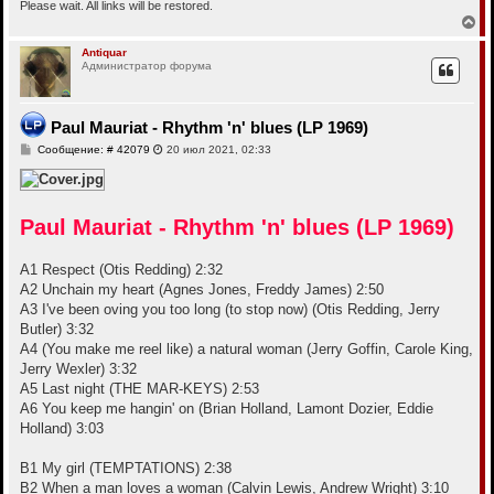
Please wait. All links will be restored.
В
е
р
Antiquar
Администратор форума
н
у
т
ь
Paul Mauriat - Rhythm 'n' blues (LP 1969)
с
я
С
Сообщение: # 42079
20 июл 2021, 02:33
к
о
н
о
б
а
щ
ч
е
а
Paul Mauriat - Rhythm 'n' blues (LP 1969)
н
л
и
у
е
A1 Respect (Otis Redding) 2:32
A2 Unchain my heart (Agnes Jones, Freddy James) 2:50
A3 I've been oving you too long (to stop now) (Otis Redding, Jerry
Butler) 3:32
A4 (You make me reel like) a natural woman (Jerry Goffin, Carole King,
Jerry Wexler) 3:32
A5 Last night (THE MAR-KEYS) 2:53
A6 You keep me hangin' on (Brian Holland, Lamont Dozier, Eddie
Holland) 3:03
B1 My girl (TEMPTATIONS) 2:38
B2 When a man loves a woman (Calvin Lewis, Andrew Wright) 3:10