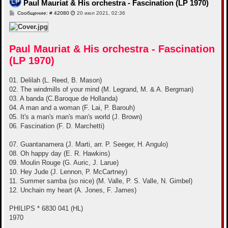
Paul Mauriat & His orchestra - Fascination (LP 1970)
с
я
С
Сообщение: # 42080
20 июл 2021, 02:36
к
о
н
о
б
а
щ
ч
е
а
Paul Mauriat & His orchestra - Fascination
н
л
и
(LP 1970)
у
е
01. Delilah (L. Reed, B. Mason)
02. The windmills of your mind (M. Legrand, M. & A. Bergman)
03. A banda (C.Baroque de Hollanda)
04. A man and a woman (F. Lai, P. Barouh)
05. It's a man's man's man's world (J. Brown)
06. Fascination (F. D. Marchetti)
07. Guantanamera (J. Marti, arr. P. Seeger, H. Angulo)
08. Oh happy day (E. R. Hawkins)
09. Moulin Rouge (G. Auric, J. Larue)
10. Hey Jude (J. Lennon, P. McCartney)
11. Summer samba (so nice) (M. Valle, P. S. Valle, N. Gimbel)
12. Unchain my heart (A. Jones, F. James)
PHILIPS * 6830 041 (HL)
1970