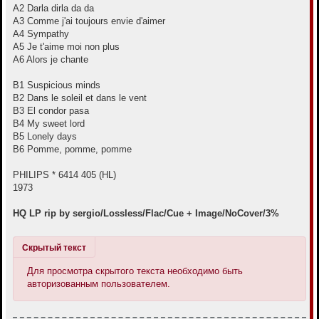
A2 Darla dirla da da
A3 Comme j'ai toujours envie d'aimer
A4 Sympathy
A5 Je t'aime moi non plus
A6 Alors je chante
B1 Suspicious minds
B2 Dans le soleil et dans le vent
B3 El condor pasa
B4 My sweet lord
B5 Lonely days
B6 Pomme, pomme, pomme
PHILIPS * 6414 405 (HL)
1973
HQ LP rip by sergio/Lossless/Flac/Cue + Image/NoCover/3%
Скрытый текст
Для просмотра скрытого текста необходимо быть
авторизованным пользователем.