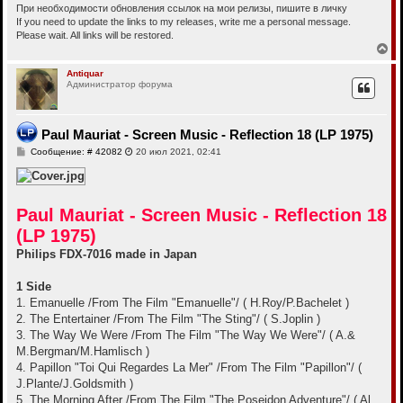
При необходимости обновления ссылок на мои релизы, пишите в личку
If you need to update the links to my releases, write me a personal message.
Please wait. All links will be restored.
В
е
р
Antiquar
Администратор форума
н
у
т
ь
Paul Mauriat - Screen Music - Reflection 18 (LP 1975)
с
я
С
Сообщение: # 42082
20 июл 2021, 02:41
к
о
н
о
б
а
щ
ч
е
а
Paul Mauriat - Screen Music - Reflection 18
н
л
и
(LP 1975)
у
е
Philips FDX-7016 made in Japan
1 Side
1. Emanuelle /From The Film "Emanuelle"/ ( H.Roy/P.Bachelet )
2. The Entertainer /From The Film "The Sting"/ ( S.Joplin )
3. The Way We Were /From The Film "The Way We Were"/ ( A.&
M.Bergman/M.Hamlisch )
4. Papillon "Toi Qui Regardes La Mer" /From The Film "Papillon"/ (
J.Plante/J.Goldsmith )
5. The Morning After /From The Film "The Poseidon Adventure"/ ( Al