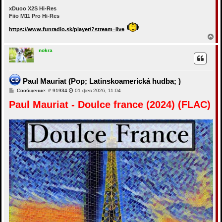
xDuoo X2S Hi-Res
Fiio M11 Pro Hi-Res
https://www.funradio.sk/player/?stream=live
В
е
р
nokra
н
у
т
ь
Paul Mauriat (Pop; Latinskoamerická hudba; )
с
С
Сообщение: # 91934
01 фев 2026, 11:04
я
о
к
Paul Mauriat - Doulce france (2024) (FLAC)
о
н
б
а
щ
ч
е
а
н
и
л
е
у