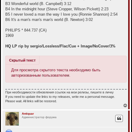
B3 Wonderful world (B. Campbell) 3:12
B4 In the midnight hour (Steve Cropper, Wilson Pickett) 2:23
B5 I never loved a man the way I love you (Ronnie Shannon) 2:54
B6 It's a man's man's man's world (B. Newton) 3:02
PHILIPS * 844.737 (CA)
1969
HQ LP rip by sergio/Lossless/Flac/Cue + Image/NoCover/3%
Скрытый текст
Для просмотра скрытого текста необходимо быть
авторизованным пользователем.
При необходимости обновления ссылок на мои релизы, пишите в личку
If you need to update the links to my releases, write me a personal message.
Please wait. All links will be restored.
В
е
р
Antiquar
Администратор форума
н
у
т
ь