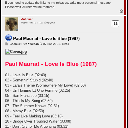
If you need to update the links to my releases, write me a personal message.
Please wait. All links will be restored.
В
е
р
Antiquar
Администратор форума
н
у
т
ь
Paul Mauriat - Love Is Blue (1987)
с
я
С
Сообщение: # 50546
07 ноя 2021, 18:51
к
о
н
о
б
а
щ
ч
е
а
Paul Mauriat - Love Is Blue (1987)
н
л
и
у
е
01 - Love Is Blue (02:40)
02 - Somethin' Stupid (02:40)
03 - Lara's Theme (Somewhere My Love) (02:53)
04 - Un Homme Et Une Femme (02:25)
05 - San Francisco (03:15)
06 - This Is My Song (02:59)
07 - The Summer Knows (02:31)
08 - Mamy Blue (02:50)
09 - Feel Like Making Love (03:16)
10 - Bridge Over Troubled Water (03:08)
11 - Don't Cry for Me Argentina (03:31)