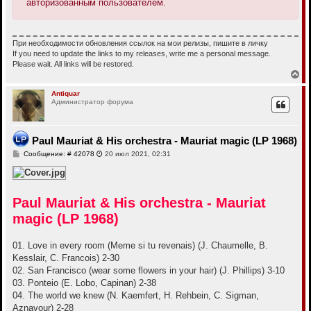
авторизованным пользователем.
При необходимости обновления ссылок на мои релизы, пишите в личку
If you need to update the links to my releases, write me a personal message.
Please wait. All links will be restored.
В
е
р
Antiquar
Администратор форума
н
у
т
ь
Paul Mauriat & His orchestra - Mauriat magic (LP 1968)
с
я
С
Сообщение: # 42078
20 июл 2021, 02:31
к
о
н
о
б
а
щ
ч
е
а
Paul Mauriat & His orchestra - Mauriat
н
л
и
magic (LP 1968)
у
е
01. Love in every room (Meme si tu revenais) (J. Chaumelle, B.
Kesslair, C. Francois) 2-30
02. San Francisco (wear some flowers in your hair) (J. Phillips) 3-10
03. Ponteio (E. Lobo, Capinan) 2-38
04. The world we knew (N. Kaemfert, H. Rehbein, C. Sigman,
Aznavour) 2-28