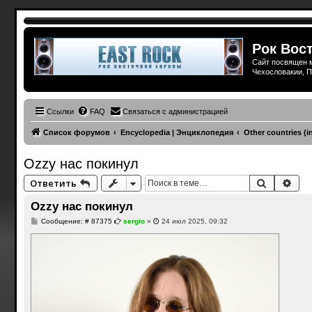
Рок Вост
Сайт посвящен м
Чехословакии, П
Ссылки
FAQ
Связаться с администрацией
Список форумов
Encyclopedia | Энциклопедия
Other countries (i
Ozzy нас покинул
Поиск
Рас
Ответить
Ozzy нас покинул
С
Сообщение: # 87375
sergio
»
24 июл 2025, 09:32
о
о
б
щ
е
н
и
е