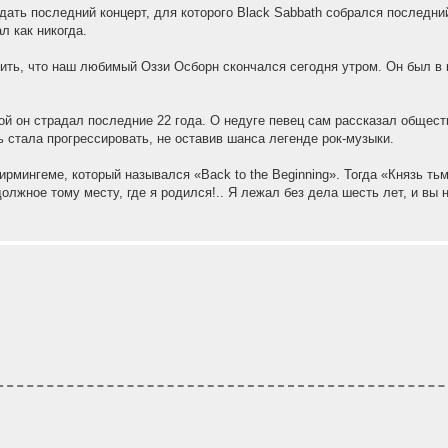
дать последний концерт, для которого Black Sabbath собрался последний
л как никогда.
ть, что наш любимый Оззи Осборн скончался сегодня утром. Он был в 
й он страдал последние 22 года. О недуге певец сам рассказал обществ
ь стала прогрессировать, не оставив шанса легенде рок-музыки.
рмингеме, который назывался «Back to the Beginning». Тогда «Князь ть
лжное тому месту, где я родился!.. Я лежал без дела шесть лет, и вы н