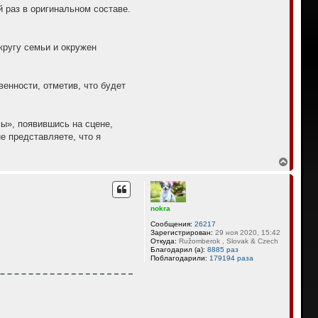
 раз в оригинальном составе.
кругу семьи и окружен
енности, отметив, что будет
мы», появившись на сцене,
е представляете, что я
В
е
р
н
у
nokra
т
ь
Сообщения:
26217
с
Зарегистрирован:
29 ноя 2020, 15:42
я
Откуда:
Ružomberok , Slovak & Czech
Благодарил (а):
8885 раз
к
Поблагодарили:
179194 раза
н
а
ч
а
л
у