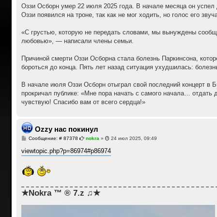
Оззи Осборн умер 22 июля 2025 года. В начале месяца он успел 
Оззи появился на троне, так как не мог ходить, но голос его звуча
«С грустью, которую не передать словами, мы вынуждены сообщи
любовью», — написали члены семьи.
Причиной смерти Оззи Осборна стала болезнь Паркинсона, которо
бороться до конца. Пять лет назад ситуация ухудшилась: болезн
В начале июля Оззи Осборн отыграл свой последний концерт в Би
прокричал публике: «Мне пора начать с самого начала… отдать до
чувствую! Спасибо вам от всего сердца!»
Ozzy нас покинул
С
Сообщение: # 87378
nokra
»
24 июл 2025, 09:49
о
о
viewtopic.php?p=86974#p86974
б
щ
е
н
и
е
★Nokra ™ ® 7.z ♫★