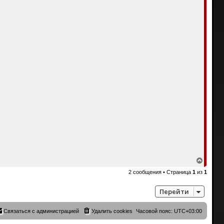
В
е
2 сообщения • Страница
1
из
1
р
н
у
Перейти
т
ь
с
Связаться с администрацией
Удалить cookies
Часовой пояс:
UTC+03:00
я
к