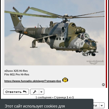
xDuoo X2S Hi-Res
Fiio M11 Pro Hi-Res
https://www.funradio.sk/player/?stream=live
В
е
Ответить
р
н
1 сообщение • Страница
1
из
1
у
т
Перейти
ь
Этот сайт использует cookies для
с