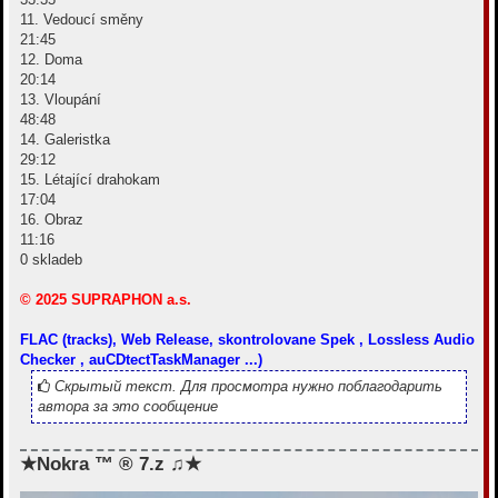
11. Vedoucí směny
21:45
12. Doma
20:14
13. Vloupání
48:48
14. Galeristka
29:12
15. Létající drahokam
17:04
16. Obraz
11:16
0 skladeb
© 2025 SUPRAPHON a.s.
FLAC (tracks), Web Release, skontrolovane Spek , Lossless Audio
Checker , auCDtectTaskManager ...)
Скрытый текст. Для просмотра нужно поблагодарить
автора за это сообщение
★Nokra ™ ® 7.z ♫★