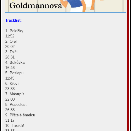
Tracklist:
1. Položky
11:52
2. Orel
20:02
3. Taiči
28:31
4. Bukůvka
16:46
5. Poslepu
11:45
6. Křoví
23:33
7. Mástrpís
22:00
8. Posedlost
26:33
9. Přátelé šmelcu
31:17
10. Taxikář
33:35