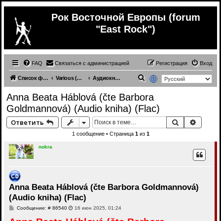
Рок Восточной Европы (forum
"East Rock")
FAQ
Связаться с администрацией
Регистрация
Вход
П
Список форумов
Various (Разное)
Аудиокниги
о
Anna Beata Háblová (čte Barbora
и
Goldmannová) (Audio kniha) (Flac)
с
Поиск
Расши
Ответить
к
1 сообщение • Страница
1
из
1
nokra
Anna Beata Háblová (čte Barbora Goldmannová)
(Audio kniha) (Flac)
С
Сообщение: # 86540
16 июн 2025, 01:24
о
о