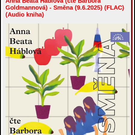
Anna Beata Háblová (čte Barbora
б
Goldmannová) - Směna (9.6.2025) (FLAC)
щ
е
(Audio kniha)
н
и
е