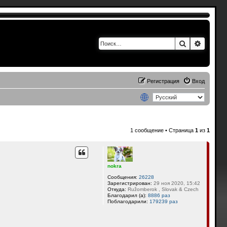
Поиск
Расшир
Регистрация
Вход
1 сообщение • Страница
1
из
1
nokra
Сообщения:
26228
Зарегистрирован:
29 ноя 2020, 15:42
Откуда:
Ružomberok , Slovak & Czech
Благодарил (а):
8886 раз
Поблагодарили:
179239 раз