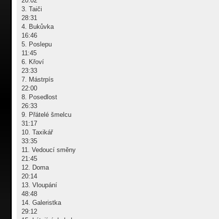
20:02
3. Taiči
28:31
4. Bukůvka
16:46
5. Poslepu
11:45
6. Křoví
23:33
7. Mástrpís
22:00
8. Posedlost
26:33
9. Přátelé šmelcu
31:17
10. Taxikář
33:35
11. Vedoucí směny
21:45
12. Doma
20:14
13. Vloupání
48:48
14. Galeristka
29:12