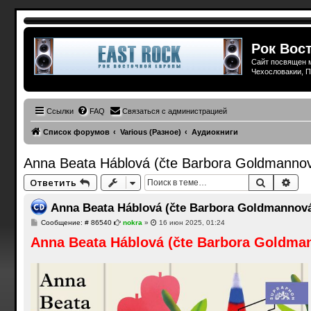
Рок Вост
Сайт посвящен м
Чехословакии, П
Ссылки
FAQ
Связаться с администрацией
Список форумов
Various (Разное)
Аудиокниги
Anna Beata Háblová (čte Barbora Goldmannová
Поиск
Рас
Ответить
Anna Beata Háblová (čte Barbora Goldmannová)
С
Сообщение: # 86540
nokra
»
16 июн 2025, 01:24
о
Anna Beata Háblová (čte Barbora Goldman
о
б
щ
е
н
и
е