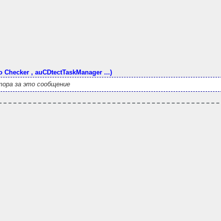
o Checker , auCDtectTaskManager ...)
ора за это сообщение