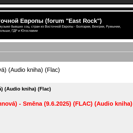
очной Европы (forum "East Rock")
узыке бывших соц. стран из Восточной Европы - Болгарии, Венгрии, Румынии,
ольши, ГДР и Югославии
) (Audio kniha) (Flac)
ширенный поиск
 (Audio kniha) (Flac)
nová) - Směna (9.6.2025) (FLAC) (Audio kniha)