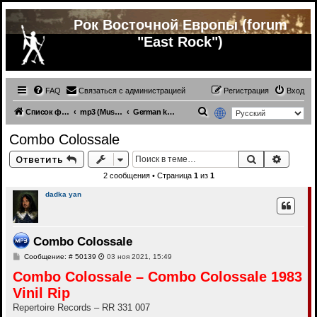
Рок Восточной Европы (forum
"East Rock")
FAQ
Связаться с администрацией
Регистрация
Вход
П
Список форумов
mp3 (Music from other countries)
German krautrock bands (mp3)
о
Combo Colossale
и
Поиск
Расши
Ответить
с
2 сообщения • Страница
1
из
1
к
dadka yan
Combo Colossale
С
Сообщение: # 50139
03 ноя 2021, 15:49
о
Combo Colossale ‎– Combo Colossale 1983
о
б
Vinil Rip
щ
е
Repertoire Records ‎– RR 331 007
н
и