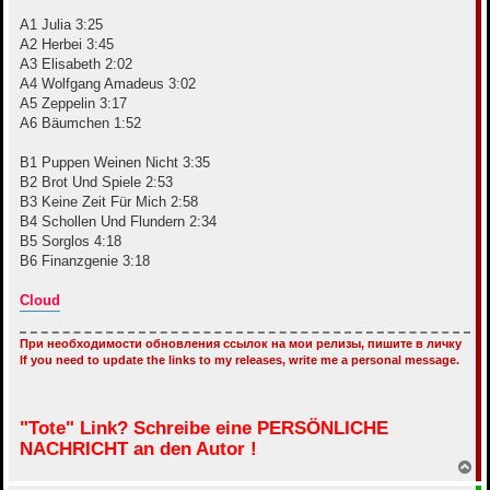
е
A1 Julia 3:25
A2 Herbei 3:45
A3 Elisabeth 2:02
A4 Wolfgang Amadeus 3:02
A5 Zeppelin 3:17
A6 Bäumchen 1:52
B1 Puppen Weinen Nicht 3:35
B2 Brot Und Spiele 2:53
B3 Keine Zeit Für Mich 2:58
B4 Schollen Und Flundern 2:34
B5 Sorglos 4:18
B6 Finanzgenie 3:18
Cloud
При необходимости обновления ссылок на мои релизы, пишите в личку
If you need to update the links to my releases, write me a personal message.
"Tote" Link? Schreibe eine PERSÖNLICHE
NACHRICHT an den Autor !
В
е