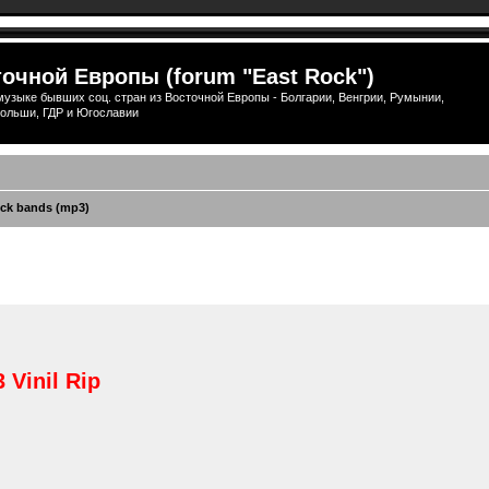
очной Европы (forum "East Rock")
узыке бывших соц. стран из Восточной Европы - Болгарии, Венгрии, Румынии,
ольши, ГДР и Югославии
ck bands (mp3)
ширенный поиск
 Vinil Rip