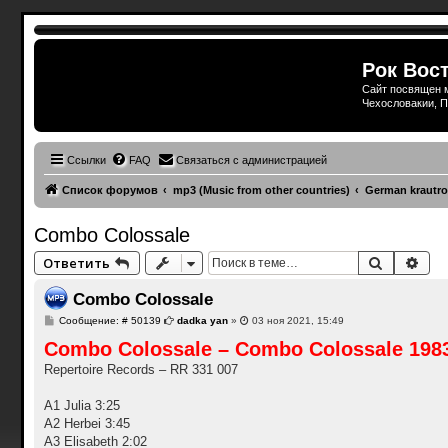
Рок Вост
Сайт посвящен м
Чехословакии, П
Ссылки
FAQ
Связаться с администрацией
Список форумов
mp3 (Music from other countries)
German krautro
Combo Colossale
Поиск
Рас
Ответить
Combo Colossale
С
Сообщение: # 50139
dadka yan
»
03 ноя 2021, 15:49
о
Combo Colossale ‎– Combo Colossale 1983
о
б
Repertoire Records ‎– RR 331 007
щ
е
н
A1 Julia 3:25
и
е
A2 Herbei 3:45
A3 Elisabeth 2:02