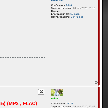
Сообщения:
2646
Зарегистрирован:
28 ноя 2020, 21:13
Откуда:
Благодарил (а):
53 раза
Поблагодарили:
13471 раз
В
е
р
н
у
nokra
т
15) (MP3 , FLAC)
ь
Сообщения:
26228
с
Зарегистрирован:
29 ноя 2020, 15:42