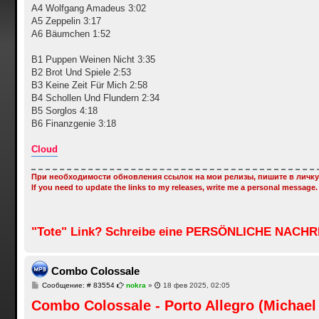
A4 Wolfgang Amadeus 3:02
A5 Zeppelin 3:17
A6 Bäumchen 1:52
B1 Puppen Weinen Nicht 3:35
B2 Brot Und Spiele 2:53
B3 Keine Zeit Für Mich 2:58
B4 Schollen Und Flundern 2:34
B5 Sorglos 4:18
B6 Finanzgenie 3:18
Cloud
При необходимости обновления ссылок на мои релизы, пишите в личку
If you need to update the links to my releases, write me a personal message.
"Tote" Link? Schreibe eine PERSÖNLICHE NACHRI
Combo Colossale
С
Сообщение: # 83554
nokra
»
18 фев 2025, 02:05
о
Combo Colossale - Porto Allegro (Michael
о
б
щ