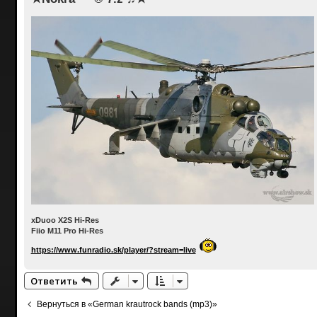
xDuoo X2S Hi-Res
Fiio M11 Pro Hi-Res
https://www.funradio.sk/player/?stream=live
Ответить
Вернуться в «German krautrock bands (mp3)»