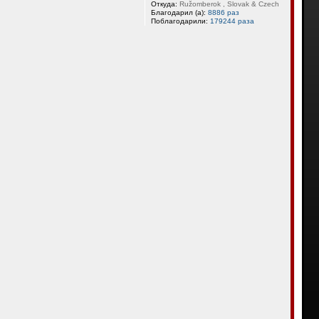
я
Откуда:
Ružomberok , Slovak & Czech
Благодарил (а):
8886 раз
к
Поблагодарили:
179244 раза
н
а
ч
а
л
у