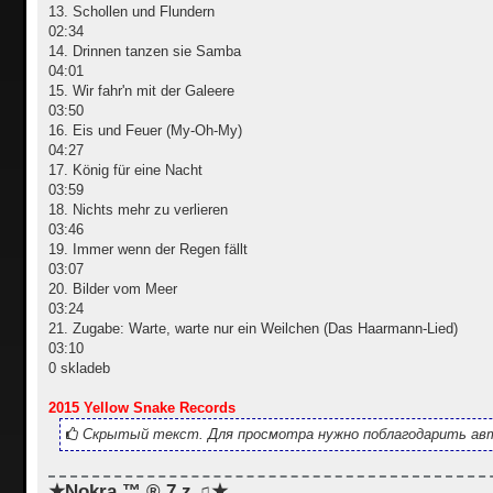
13. Schollen und Flundern
02:34
14. Drinnen tanzen sie Samba
04:01
15. Wir fahr'n mit der Galeere
03:50
16. Eis und Feuer (My-Oh-My)
04:27
17. König für eine Nacht
03:59
18. Nichts mehr zu verlieren
03:46
19. Immer wenn der Regen fällt
03:07
20. Bilder vom Meer
03:24
21. Zugabe: Warte, warte nur ein Weilchen (Das Haarmann-Lied)
03:10
0 skladeb
2015 Yellow Snake Records
Скрытый текст. Для просмотра нужно поблагодарить авт
★Nokra ™ ® 7.z ♫★