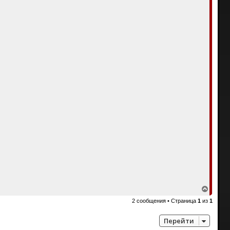
В
е
2 сообщения • Страница
1
из
1
р
н
у
Перейти
т