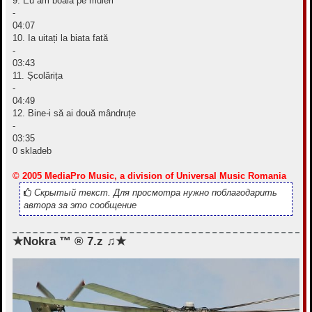
9. Eu am boală pe muieri
-
04:07
10. Ia uitați la biata fată
-
03:43
11. Școlărița
-
04:49
12. Bine-i să ai două mândruțe
-
03:35
0 skladeb
© 2005 MediaPro Music, a division of Universal Music Romania
Скрытый текст. Для просмотра нужно поблагодарить
автора за это сообщение
★Nokra ™ ® 7.z ♫★