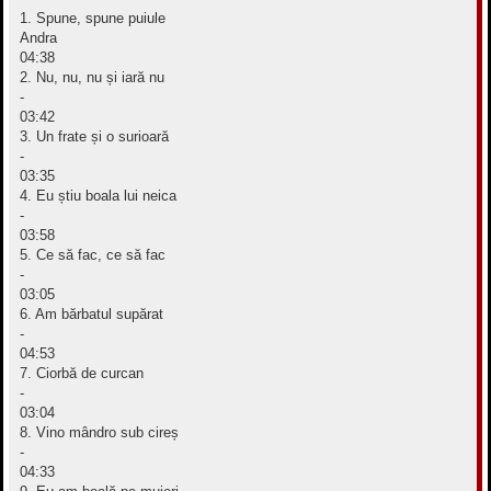
1. Spune, spune puiule
Andra
04:38
2. Nu, nu, nu și iară nu
-
03:42
3. Un frate și o surioară
-
03:35
4. Eu știu boala lui neica
-
03:58
5. Ce să fac, ce să fac
-
03:05
6. Am bărbatul supărat
-
04:53
7. Ciorbă de curcan
-
03:04
8. Vino mândro sub cireș
-
04:33