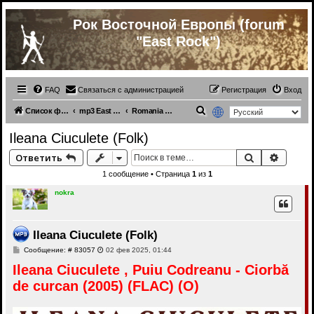
Рок Восточной Европы (forum
"East Rock")
FAQ
Связаться с администрацией
Регистрация
Вход
П
Список форумов
mp3 East Europe music
Romania (mp3)
о
Ileana Ciuculete (Folk)
и
Поиск
Расши
Ответить
с
1 сообщение • Страница
1
из
1
к
nokra
Ileana Ciuculete (Folk)
С
Сообщение: # 83057
02 фев 2025, 01:44
о
Ileana Ciuculete , Puiu Codreanu - Ciorbă
о
б
de curcan (2005) (FLAC) (O)
щ
е
н
и