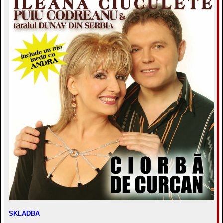
е
SKLADBA