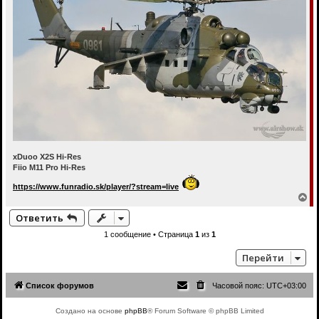
xDuoo X2S Hi-Res
Fiio M11 Pro Hi-Res
https://www.funradio.sk/player/?stream=live
В
е
Ответить
р
н
1 сообщение • Страница
1
из
1
у
т
Перейти
ь
с
я
Список форумов
Часовой пояс:
UTC+03:00
к
н
а
Создано на основе
phpBB
® Forum Software © phpBB Limited
ч