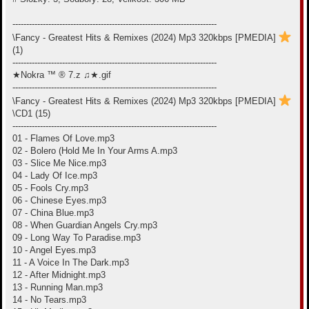
--------------------------------------------------------------------------
\Fancy - Greatest Hits & Remixes (2024) Mp3 320kbps [PMEDIA]
(1)
--------------------------------------------------------------------------
★Nokra ™ ® 7.z ♫★.gif
--------------------------------------------------------------------------
\Fancy - Greatest Hits & Remixes (2024) Mp3 320kbps [PMEDIA]
\CD1 (15)
--------------------------------------------------------------------------
01 - Flames Of Love.mp3
02 - Bolero (Hold Me In Your Arms A.mp3
03 - Slice Me Nice.mp3
04 - Lady Of Ice.mp3
05 - Fools Cry.mp3
06 - Chinese Eyes.mp3
07 - China Blue.mp3
08 - When Guardian Angels Cry.mp3
09 - Long Way To Paradise.mp3
10 - Angel Eyes.mp3
11 - A Voice In The Dark.mp3
12 - After Midnight.mp3
13 - Running Man.mp3
14 - No Tears.mp3