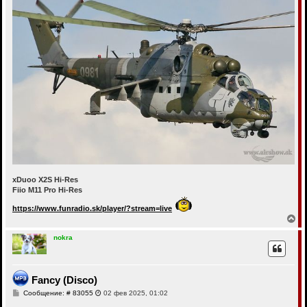
xDuoo X2S Hi-Res
Fiio M11 Pro Hi-Res
https://www.funradio.sk/player/?stream=live
В
е
р
nokra
н
у
т
ь
Fancy (Disco)
с
С
Сообщение: # 83055
02 фев 2025, 01:02
я
о
к