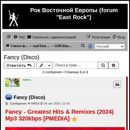
Рок Восточной Европы (forum
"East Rock")
FAQ
Связаться с администрацией
Регистрация
Вход
П
Список форумов
mp3 East Europe music
GDR (East Germany) (mp3)
о
Fancy (Disco)
и
Поиск
Расши
Ответить
с
2 сообщения • Страница
1
из
1
к
nokra
Fancy (Disco)
С
Сообщение: # 79024
08 авг 2024, 22:44
о
Fancy - Greatest Hits & Remixes (2024)
о
б
Mp3 320kbps [PMEDIA]
щ
е
н
и