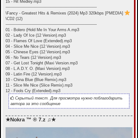
15 - Hit Medley.mp3
--------------------------------------------------------------------------
\Fancy - Greatest Hits & Remixes (2024) Mp3 320kbps [PMEDIA]
\CD2 (12)
--------------------------------------------------------------------------
01 - Bolero (Hold Me In Your Arms A.mp3
02 - Lady Of Ice (12 Version).mp3
03 - Flames Of Love (Extended).mp3
04 - Slice Me Nice (12 Version).mp3
05 - Chinese Eyes (12 Version).mp3
06 - No Tears (12 Version).mp3
07 - Get Lost Tonight (Maxi Version.mp3
08 - L.A.D.Y. O. (Maxi Version).mp3
09 - Latin Fire (12 Version).mp3
10 - China Blue (Blue Remix).mp3
11 - Slice Me Nice (Slice Remix).mp3
12 - Fools Cry (Extended).mp3
Скрытый текст. Для просмотра нужно поблагодарить
автора за это сообщение
★Nokra ™ ® 7.z ♫★