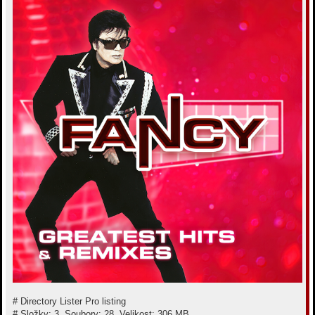
е
# Directory Lister Pro listing
# Složky: 3, Soubory: 28, Velikost: 306 MB