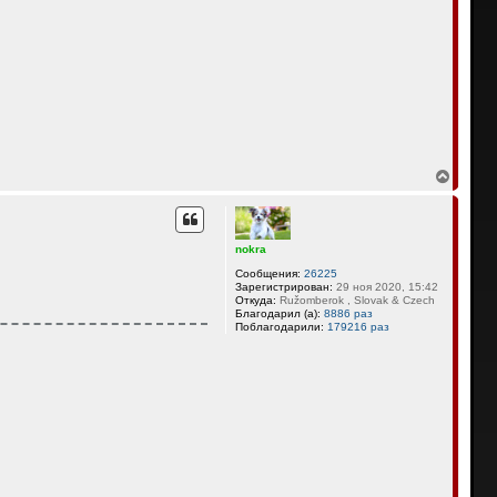
В
е
р
н
у
nokra
т
ь
Сообщения:
26225
с
Зарегистрирован:
29 ноя 2020, 15:42
я
Откуда:
Ružomberok , Slovak & Czech
Благодарил (а):
8886 раз
к
Поблагодарили:
179216 раз
н
а
ч
а
л
у