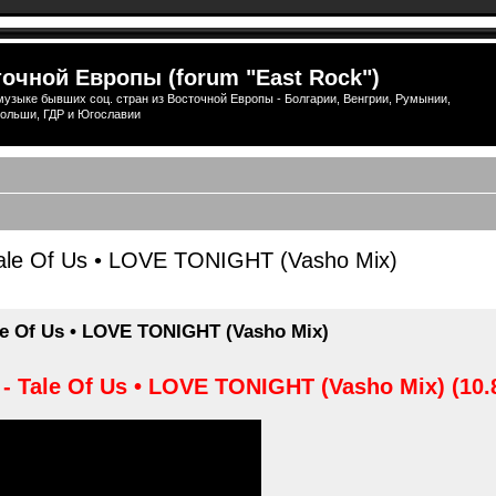
очной Европы (forum "East Rock")
узыке бывших соц. стран из Восточной Европы - Болгарии, Венгрии, Румынии,
ольши, ГДР и Югославии
 Tale Of Us • LOVE TONIGHT (Vasho Mix)
ширенный поиск
ale Of Us • LOVE TONIGHT (Vasho Mix)
 - Tale Of Us • LOVE TONIGHT (Vasho Mix) (10.