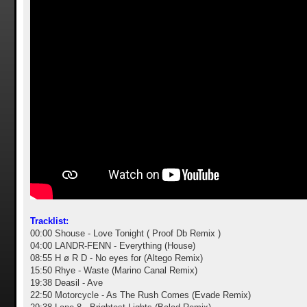
Tracklist:
00:00 Shouse - Love Tonight ( Proof Db Remix )
04:00 LANDR-FENN - Everything (House)
08:55 H ø R D - No eyes for (Altego Remix)
15:50 Rhye - Waste (Marino Canal Remix)
19:38 Deasil - Ave
22:50 Motorcycle - As The Rush Comes (Evade Remix)