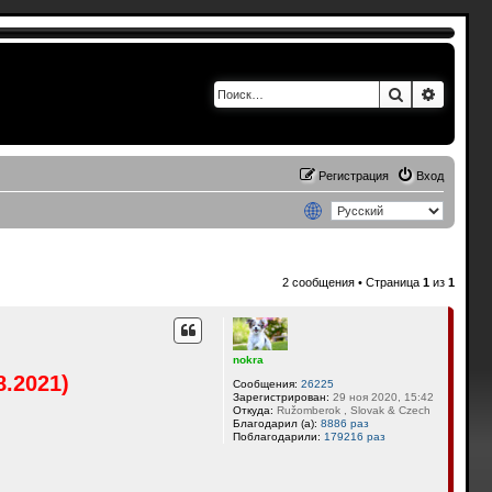
Поиск
Расшир
Регистрация
Вход
2 сообщения • Страница
1
из
1
nokra
8.2021)
Сообщения:
26225
Зарегистрирован:
29 ноя 2020, 15:42
Откуда:
Ružomberok , Slovak & Czech
Благодарил (а):
8886 раз
Поблагодарили:
179216 раз