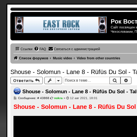
Рок Вост
Сайт посвящен м
Чехословакии, П
Ссылки
FAQ
Связаться с администрацией
Список форумов
Music video
Video from other countries
Shouse - Solomun - Lane 8 - Rüfüs Du Sol -
Поиск
Рас
Ответить
Shouse - Solomun - Lane 8 - Rüfüs Du Sol - T
С
Сообщение: # 43868
nokra
»
12 авг 2021, 18:01
о
Shouse - Solomun - Lane 8 - Rüfüs Du Sol
о
б
щ
е
н
и
е