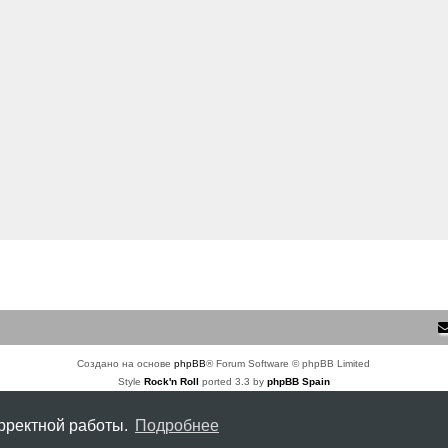
Создано на основе
phpBB
® Forum Software © phpBB Limited
Style
Rock'n Roll
ported 3.3 by
phpBB Spain
Русская поддержка phpBB
Конфиденциальность
|
Правила
орректной работы.
Подробнее