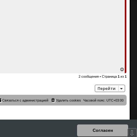
В
е
2 сообщения • Страница
1
из
1
р
н
у
Перейти
т
ь
с
Связаться с администрацией
Удалить cookies
Часовой пояс:
UTC+03:00
я
к
н
а
ч
а
л
Согласен
⇩
у