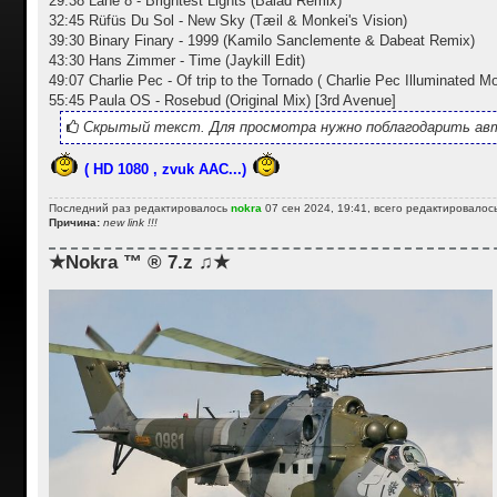
29:38 Lane 8 - Brightest Lights (Balad Remix)
32:45 Rüfüs Du Sol - New Sky (Tæil & Monkei's Vision)
39:30 Binary Finary - 1999 (Kamilo Sanclemente & Dabeat Remix)
43:30 Hans Zimmer - Time (Jaykill Edit)
49:07 Charlie Pec - Of trip to the Tornado ( Charlie Pec Illuminated 
55:45 Paula OS - Rosebud (Original Mix) [3rd Avenue]
Скрытый текст. Для просмотра нужно поблагодарить авт
( HD 1080 , zvuk AAC...)
Последний раз редактировалось
nokra
07 сен 2024, 19:41, всего редактировалось
Причина:
new link !!!
★Nokra ™ ® 7.z ♫★