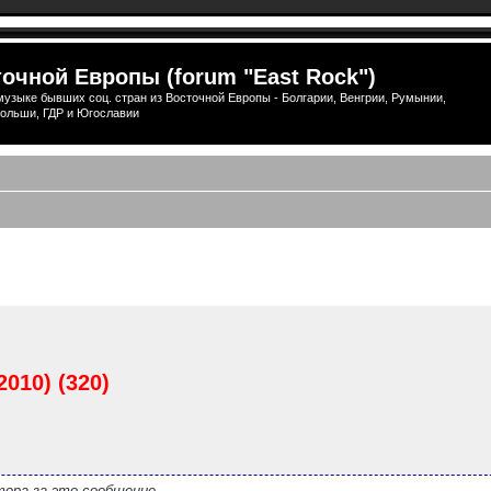
очной Европы (forum "East Rock")
узыке бывших соц. стран из Восточной Европы - Болгарии, Венгрии, Румынии,
ольши, ГДР и Югославии
ширенный поиск
2010) (320)
ора за это сообщение