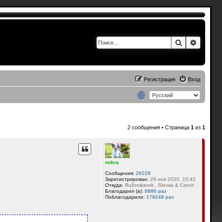
Поиск
Расшир
Регистрация
Вход
2 сообщения • Страница
1
из
1
nokra
Сообщения:
26228
Зарегистрирован:
29 ноя 2020, 15:42
Откуда:
Ružomberok , Slovak & Czech
Благодарил (а):
8886 раз
Поблагодарили:
179248 раз