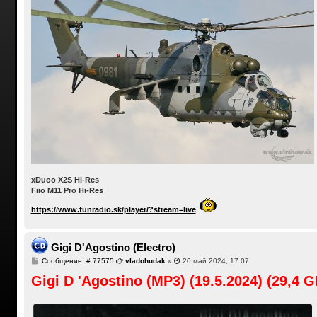
xDuoo X2S Hi-Res
Fiio M11 Pro Hi-Res
https://www.funradio.sk/player/?stream=live
Gigi D'Agostino (Electro)
С
Сообщение: # 77575
vladohudak
»
20 май 2024, 17:07
о
Gigi D 'Agostino (MP3) (19.5.2024) (29,4 
о
б
щ
е
н