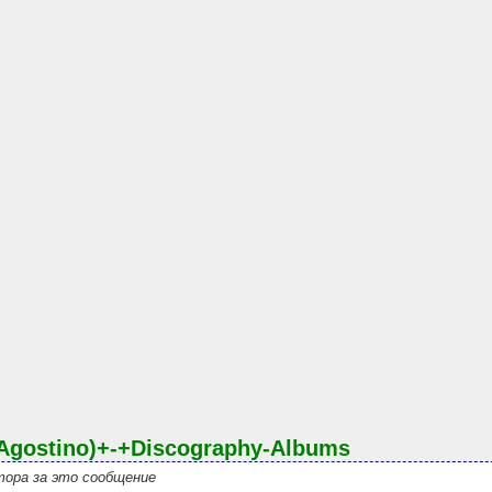
+Agostino)+-+Discography-Albums
ора за это сообщение