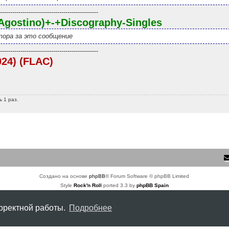
------------------------------------------------
Agostino)+-+Discography-Singles
ора за это сообщение
------------------------------------------------
024) (FLAC)
 1 раз.
Создано на основе
phpBB
® Forum Software © phpBB Limited
Style
Rock'n Roll
ported 3.3 by
phpBB Spain
Русская поддержка phpBB
Конфиденциальность
|
Правила
орректной работы.
Подробнее