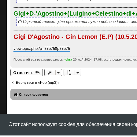
-----------------------------------------------------------------------------------------------------
Gigi+D-'Agostino+(Luigino+Celestino+di+
Скрытый текст. Для просмотра нужно поблагодарить авт
-----------------------------------------------------------------------------------------------------
Gigi D'Agostino - Gin Lemon (E.P) (10.5.2
viewtopic.php?p=77576#p77576
Последний раз редактировалось
nokra
20 май 2024, 17:08, всего редактировалось
Ответить
Вернуться в «Pop (mp3)»
Список форумов
Этот сайт использует cookies для обеспечения своей к