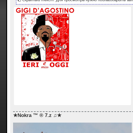
★Nokra ™ ® 7.z ♫★