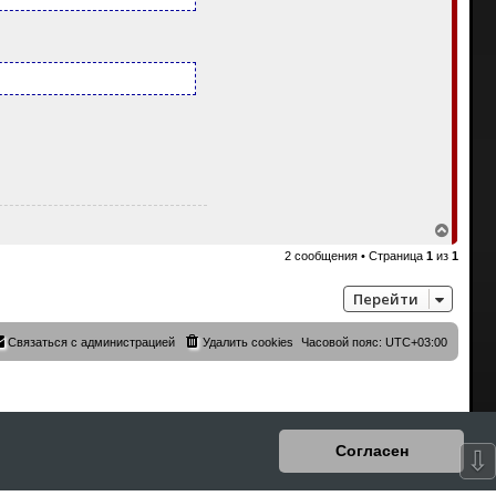
В
е
2 сообщения • Страница
1
из
1
р
н
у
Перейти
т
ь
с
Связаться с администрацией
Удалить cookies
Часовой пояс:
UTC+03:00
я
к
н
а
ч
а
л
Согласен
⇩
у