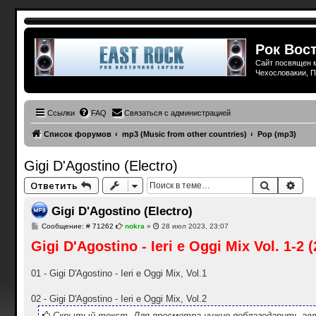
Рок Вост
Сайт посвящен м
Чехословакии, П
Ссылки
FAQ
Связаться с администрацией
Список форумов
mp3 (Music from other countries)
Pop (mp3)
Gigi D'Agostino (Electro)
Поиск
Рас
Ответить
Gigi D'Agostino (Electro)
С
Сообщение: # 71262
nokra
»
28 июл 2023, 23:07
о
Gigi D'Agostino - Ieri e Oggi Mix Vol. 1-2 (
о
б
щ
е
01 - Gigi D'Agostino - Ieri e Oggi Mix, Vol.1
н
и
е
02 - Gigi D'Agostino - Ieri e Oggi Mix, Vol.2
Скрытый текст. Для просмотра нужно поблагодарить авт