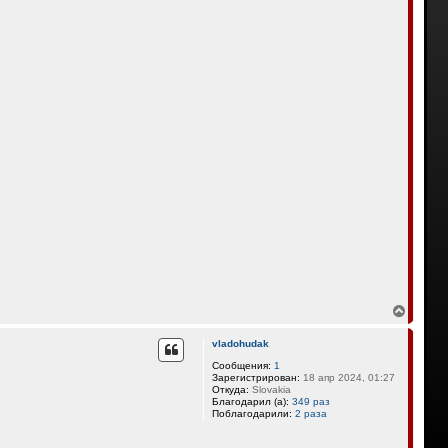
В
е
р
vladohudak
н
у
Сообщения:
1
Зарегистрирован:
18 апр 2024, 01:27
т
Откуда:
Slovakia
ь
Благодарил (а):
349 раз
с
Поблагодарили:
2 раза
я
к