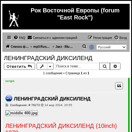
Рок Восточной Европы (forum
"East Rock")
FAQ
Связаться с администрацией
Регистрация
Вход
П
Список форумов
mp3 Russian (& ex.USSR) music
Jazz - Blues (mp3)
о
ЛЕНИНГРАДСКИЙ ДИКСИЛЕНД
и
Поиск
Расши
Ответить
с
1 сообщение • Страница
1
из
1
к
sergio
ЛЕНИНГРАДСКИЙ ДИКСИЛЕНД
С
Сообщение: # 76272
14 мар 2024, 20:55
о
о
б
щ
е
ЛЕНИНГРАДСКИЙ ДИКСИЛЕНД (10inch)
н
и