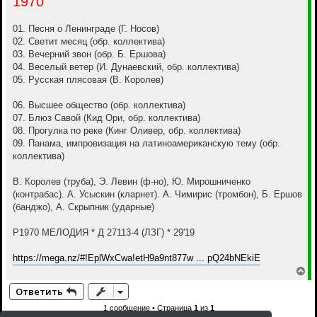
1970
е
01. Песня о Ленинграде (Г. Носов)
02. Светит месяц (обр. коллектива)
03. Вечерний звон (обр. Б. Ершова)
04. Веселый ветер (И. Дунаевский, обр. коллектива)
05. Русская плясовая (В. Королев)
06. Высшее общество (обр. коллектива)
07. Блюз Савой (Кид Ори, обр. коллектива)
08. Прогулка по реке (Кинг Оливер, обр. коллектива)
09. Панама, импровизация на латиноамериканскую тему (обр.
коллектива)
В. Королев (труба), Э. Левин (ф-но), Ю. Мирошниченко
(контрабас). А. Усыскин (кларнет). А. Чимирис (тромбон), Б. Ершов
(банджо), А. Скрыпник (ударные)
P1970 МЕЛОДИЯ * Д 27113-4 (ЛЗГ) * 29'19
https://mega.nz/#!EplWxCwa!etH9a9nt877w ... pQ24bNEkiE
В
е
Ответить
р
н
1 сообщение • Страница
1
из
1
у