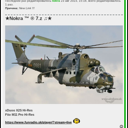
Последний раз редактировалось
nokra
23 авг 2023, 15:16, всего редактировалось
1 раз.
Причина:
New Link !!!
★Nokra ™ ® 7.z ♫★
xDuoo X2S Hi-Res
Fiio M11 Pro Hi-Res
https://www.funradio.sk/player/?stream=live
В