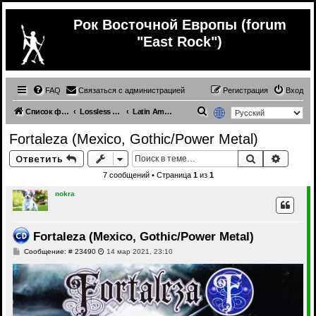
Рок Восточной Европы (forum
"East Rock")
FAQ
Связаться с администрацией
Регистрация
Вход
П
Список форумов
Lossless (Music from other countries)
Latin America (different genres) (lossless)
о
Fortaleza (Mexico, Gothic/Power Metal)
и
Поиск
Расши
Ответить
с
7 сообщений • Страница
1
из
1
к
nokra
Fortaleza (Mexico, Gothic/Power Metal)
С
Сообщение: # 23490
14 мар 2021, 23:10
о
о
б
щ
е
н
и