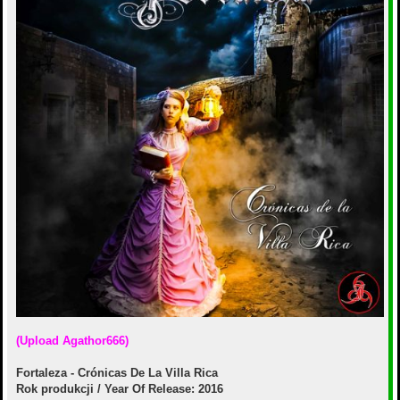
а
и
л
е
у
(Upload Agathor666)
Fortaleza - Crónicas De La Villa Rica
Rok produkcji / Year Of Release: 2016