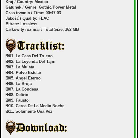
Kraj / Country: Mexico
Gatunek / Genre: Gothic/Power Metal
Czas trwania / Time: 00:47:03
Jakość / Quality: FLAC
Bitrate: Lossless
Całkowity rozmiar / Total Size: 362 MB
✠01. La Casa Del Trueno
✠02. La Leyenda Del Tajin
✠03. La Mulata
✠04. Polvo Estelar
✠05. Angel Eterno
✠06. La Bruja
✠07. La Condesa
✠08. Delirio
✠09. Fausto
✠10. Cerca De La Media Noche
✠11. Solamente Una Vez