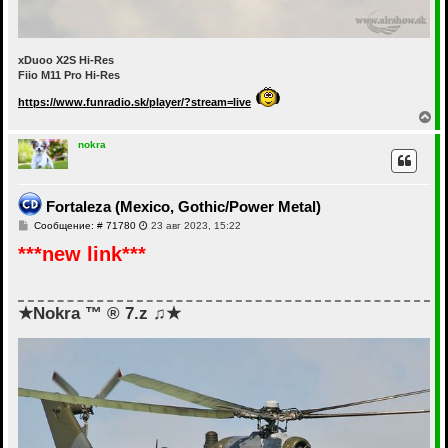
xDuoo X2S Hi-Res
Fiio M11 Pro Hi-Res
https://www.funradio.sk/player/?stream=live
В
е
р
nokra
н
у
т
ь
Fortaleza (Mexico, Gothic/Power Metal)
с
С
Сообщение: # 71780
23 авг 2023, 15:22
я
о
к
***new link***
о
н
б
а
щ
ч
е
а
н
и
★Nokra ™ ® 7.z ♫★
л
е
у