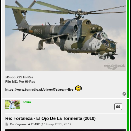
xDuoo X2S Hi-Res
Fiio M11 Pro Hi-Res
https://www.funradio.sk/player/?stream=live
В
е
р
nokra
н
у
т
Re: Fortaleza - El Ojo De La Tormenta (2010)
ь
с
С
Сообщение: # 23492
14 мар 2021, 23:12
я
о
к
о