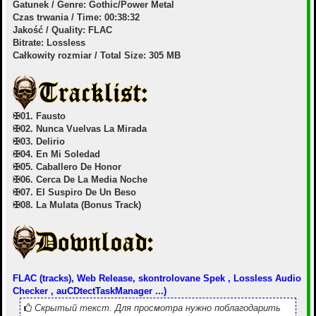
Gatunek / Genre: Gothic/Power Metal
Czas trwania / Time: 00:38:32
Jakość / Quality: FLAC
Bitrate: Lossless
Całkowity rozmiar / Total Size: 305 MB
✠01. Fausto
✠02. Nunca Vuelvas La Mirada
✠03. Delirio
✠04. En Mi Soledad
✠05. Caballero De Honor
✠06. Cerca De La Media Noche
✠07. El Suspiro De Un Beso
✠08. La Mulata (Bonus Track)
FLAC (tracks), Web Release, skontrolovane Spek , Lossless Audio
Checker , auCDtectTaskManager ...)
Скрытый текст. Для просмотра нужно поблагодарить