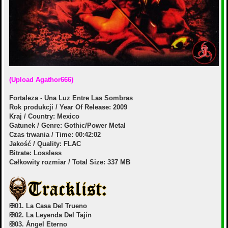
(Upload Agathor666)
Fortaleza - Una Luz Entre Las Sombras
Rok produkcji / Year Of Release: 2009
Kraj / Country: Mexico
Gatunek / Genre: Gothic/Power Metal
Czas trwania / Time: 00:42:02
Jakość / Quality: FLAC
Bitrate: Lossless
Całkowity rozmiar / Total Size: 337 MB
✠01. La Casa Del Trueno
✠02. La Leyenda Del Tajín
✠03. Ángel Eterno