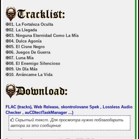
✠01. La Fortaleza Oculta
✠02. La Llegada
✠03. Ninguna Eternidad Como La Mía
✠04. Dulce Agonía
✠05. El Cisne Negro
✠06. Juegos De Guerra
✠07. Luna Mía
✠08. El Enemigo Silencioso
✠09. Un Día Más
✠10. Arráncame La Vida
FLAC (tracks), Web Release, skontrolovane Spek , Lossless Audio
Checker , auCDtectTaskManager ...)
Скрытый текст. Для просмотра нужно поблагодарить
автора за это сообщение