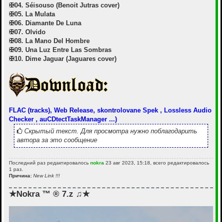
✠04. Séisouso (Benoit Jutras cover)
✠05. La Mulata
✠06. Diamante De Luna
✠07. Olvido
✠08. La Mano Del Hombre
✠09. Una Luz Entre Las Sombras
✠10. Dime Jaguar (Jaguares cover)
FLAC (tracks), Web Release, skontrolovane Spek , Lossless Audio
Checker , auCDtectTaskManager ...)
Скрытый текст. Для просмотра нужно поблагодарить
автора за это сообщение
Последний раз редактировалось
nokra
23 авг 2023, 15:18, всего редактировалось
1 раз.
Причина:
New Link !!!
★Nokra ™ ® 7.z ♫★