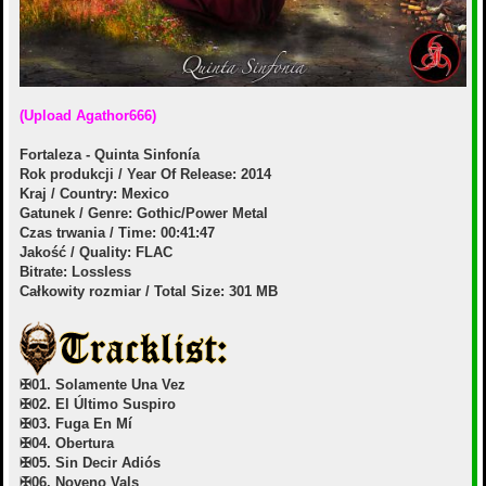
(Upload Agathor666)
Fortaleza - Quinta Sinfonía
Rok produkcji / Year Of Release: 2014
Kraj / Country: Mexico
Gatunek / Genre: Gothic/Power Metal
Czas trwania / Time: 00:41:47
Jakość / Quality: FLAC
Bitrate: Lossless
Całkowity rozmiar / Total Size: 301 MB
✠01. Solamente Una Vez
✠02. El Último Suspiro
✠03. Fuga En Mí
✠04. Obertura
✠05. Sin Decir Adiós
✠06. Noveno Vals