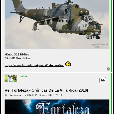
xDuoo X2S Hi-Res
Fiio M11 Pro Hi-Res
https://www.funradio.sk/player/?stream=live
В
е
р
nokra
н
у
т
Re: Fortaleza - Crónicas De La Villa Rica (2016)
ь
с
С
Сообщение: # 23497
14 мар 2021, 23:14
я
о
к
о
н
б
щ
а
е
ч
н