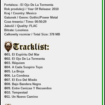
Fortaleza - El Ojo De La Tormenta
Rok produkcji / Year Of Release: 2010
Kraj / Country: Mexico
Gatunek / Genre: Gothic/Power Metal
Czas trwania / Time: 00:50:29
Jakość / Quality: FLAC
Bitrate: Lossless
Całkowity rozmiar / Total Size: 378 MB
✠01. El Espíritu Del Mar
✠02. El Ojo De La Tormenta
✠03. Réquiem
✠04. A Cada Suspiro Tuyo
✠05. La Bruja
✠06. La Condesa
✠07. El Eco Del Miedo
✠08. Bajo Bandera Negra
✠09. Entre Cenizas Y Recuerdos
✠10. Tempestad
✠11. Un Nuevo Camino