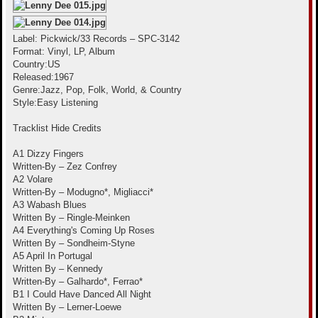
е
Label: Pickwick/33 Records – SPC-3142
Format: Vinyl, LP, Album
Country:US
Released:1967
Genre:Jazz, Pop, Folk, World, & Country
Style:Easy Listening
Tracklist Hide Credits
A1 Dizzy Fingers
Written-By – Zez Confrey
A2 Volare
Written-By – Modugno*, Migliacci*
A3 Wabash Blues
Written By – Ringle-Meinken
A4 Everything's Coming Up Roses
Written By – Sondheim-Styne
A5 April In Portugal
Written By – Kennedy
Written-By – Galhardo*, Ferrao*
B1 I Could Have Danced All Night
Written By – Lerner-Loewe