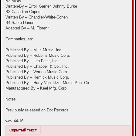
B2 Misty
Written-By – Erroll Garner, Johnny Burke
B3 Canadian Capers
Written By – Chandler-White-Cohen
B4 Sabre Dance
Adapted By – M. Floren*
Companies, etc.
Published By – Mills Music, Inc.
Published By – Robbins Music Corp.
Published By – Leo Feist, Inc.
Published By – Chappell & Co., Inc.
Published By – Vernon Music Corp.
Published By – Remick Music Corp.
Published By – Harry Von Tilzer Music Pub. Co.
Manufactured By – Keel Mfg. Corp.
Notes
Previously released on Dot Records
wav 44-16
Скрытый текст