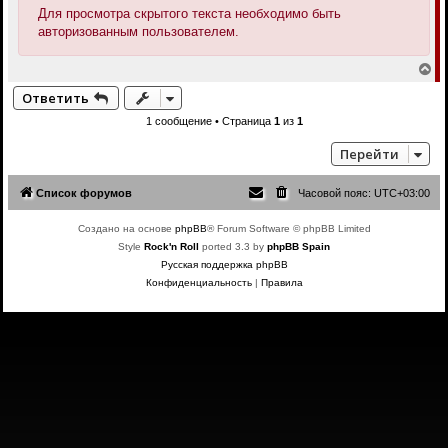
Для просмотра скрытого текста необходимо быть
авторизованным пользователем.
В
е
Ответить
р
н
1 сообщение • Страница
1
из
1
у
т
Перейти
ь
с
я
Список форумов
Часовой пояс:
UTC+03:00
к
н
а
Создано на основе
phpBB
® Forum Software © phpBB Limited
ч
Style
Rock'n Roll
ported 3.3 by
phpBB Spain
а
л
Русская поддержка phpBB
у
Конфиденциальность
|
Правила