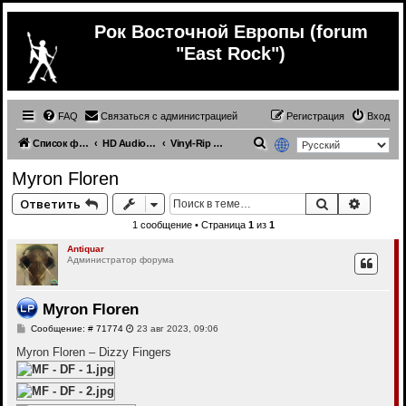
Рок Восточной Европы (forum
"East Rock")
FAQ
Связаться с администрацией
Регистрация
Вход
П
Список форумов
HD Audio и Многоканальная Музыка
Vinyl-Rip и Hand-Made
о
Myron Floren
и
Поиск
Расши
Ответить
с
1 сообщение • Страница
1
из
1
к
Antiquar
Администратор форума
Myron Floren
С
Сообщение: # 71774
23 авг 2023, 09:06
о
о
Myron Floren – Dizzy Fingers
б
щ
е
н
и