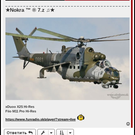
★Nokra ™ ® 7.z ♫★
xDuoo X2S Hi-Res
Fiio M11 Pro Hi-Res
https://www.funradio.sk/player/?stream=live
В
е
Ответить
р