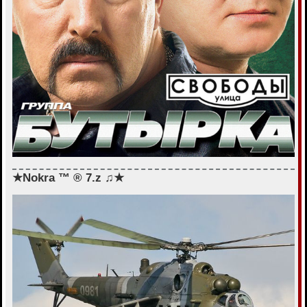
★Nokra ™ ® 7.z ♫★