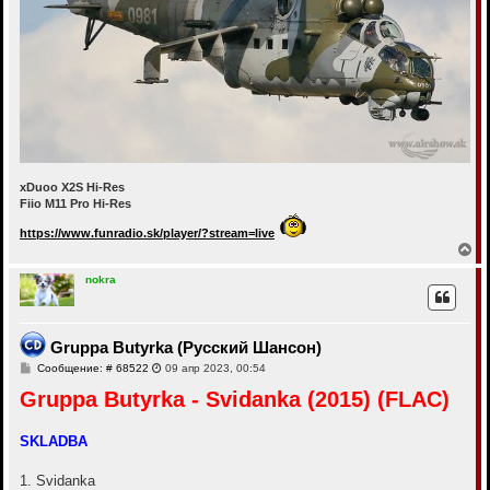
xDuoo X2S Hi-Res
Fiio M11 Pro Hi-Res
https://www.funradio.sk/player/?stream=live
В
е
р
nokra
н
у
т
ь
Gruppa Butyrka (Русский Шансон)
с
С
Сообщение: # 68522
09 апр 2023, 00:54
я
о
к
Gruppa Butyrka - Svidanka (2015) (FLAC)
о
н
б
а
щ
ч
е
SKLADBA
а
н
и
л
е
у
1. Svidanka