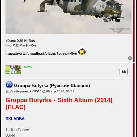
xDuoo X2S Hi-Res
Fiio M11 Pro Hi-Res
https://www.funradio.sk/player/?stream=live
В
е
р
nokra
н
у
т
ь
Gruppa Butyrka (Русский Шансон)
с
С
Сообщение: # 68520
09 апр 2023, 00:49
я
о
к
Gruppa Butyrka - Sixth Album (2014)
о
н
б
а
(FLAC)
щ
ч
е
а
н
и
л
SKLADBA
е
у
1. Tap-Dance
03:44