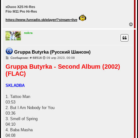
xDuoo X2S Hi-Res
Fiio M11 Pro Hi-Res
https://www.funradio.sk/player/?stream=live
В
е
р
nokra
н
у
т
ь
Gruppa Butyrka (Русский Шансон)
с
С
Сообщение: # 68516
09 апр 2023, 00:08
я
о
к
Gruppa Butyrka - Second Album (2002)
о
н
б
а
(FLAC)
щ
ч
е
а
н
и
л
SKLADBA
е
у
1. Tattoo Man
03:53
2. But I Am Nobody for You
03:36
3. Smell of Spring
04:10
4. Baba Masha
04:08