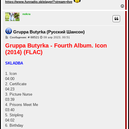
https://www.funradio.sk/player/?stream=live
В
е
р
nokra
н
у
т
ь
Gruppa Butyrka (Русский Шансон)
с
С
Сообщение: # 68521
09 апр 2023, 00:51
я
о
к
Gruppa Butyrka - Fourth Album. Icon
о
н
б
а
(2014) (FLAC)
щ
ч
е
а
н
и
л
SKLADBA
е
у
1. Icon
04:00
2. Certificate
04:23
3. Picture Nurse
03:39
4. Prisons Meet Me
03:40
5. Stripling
04:02
6. Birthday