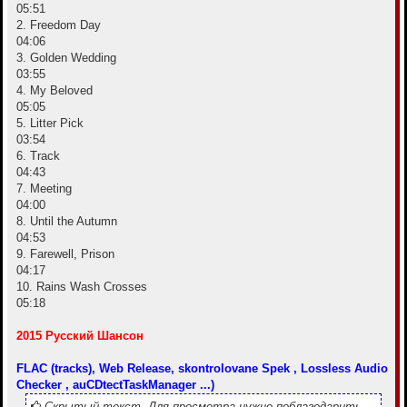
05:51
2. Freedom Day
04:06
3. Golden Wedding
03:55
4. My Beloved
05:05
5. Litter Pick
03:54
6. Track
04:43
7. Meeting
04:00
8. Until the Autumn
04:53
9. Farewell, Prison
04:17
10. Rains Wash Crosses
05:18
2015 Русский Шансон
FLAC (tracks), Web Release, skontrolovane Spek , Lossless Audio
Checker , auCDtectTaskManager ...)
Скрытый текст. Для просмотра нужно поблагодарить