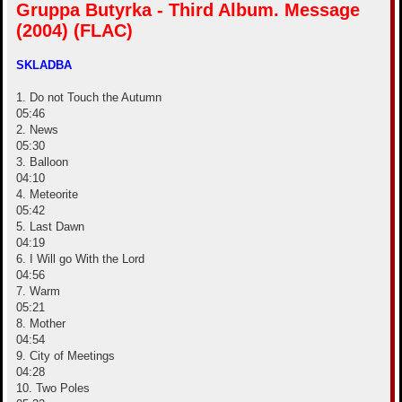
Gruppa Butyrka - Third Album. Message
о
н
б
а
(2004) (FLAC)
щ
ч
е
а
н
и
л
SKLADBA
е
у
1. Do not Touch the Autumn
05:46
2. News
05:30
3. Balloon
04:10
4. Meteorite
05:42
5. Last Dawn
04:19
6. I Will go With the Lord
04:56
7. Warm
05:21
8. Mother
04:54
9. City of Meetings
04:28
10. Two Poles