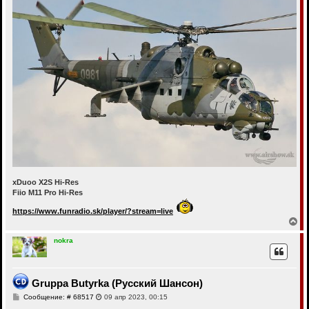
xDuoo X2S Hi-Res
Fiio M11 Pro Hi-Res
https://www.funradio.sk/player/?stream=live
В
е
р
nokra
н
у
т
ь
Gruppa Butyrka (Русский Шансон)
с
С
Сообщение: # 68517
09 апр 2023, 00:15
я
о
к