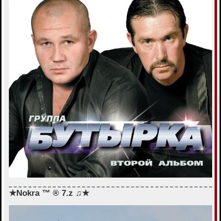
★Nokra ™ ® 7.z ♫★