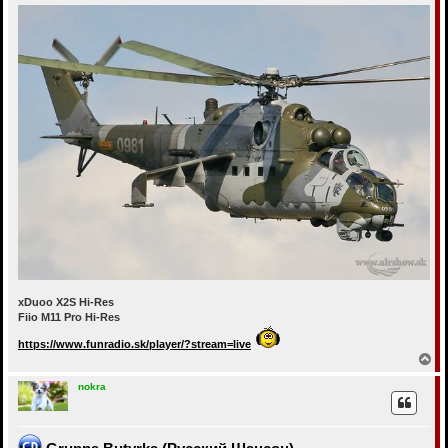
xDuoo X2S Hi-Res
Fiio M11 Pro Hi-Res
https://www.funradio.sk/player/?stream=live
В
е
р
nokra
н
у
т
ь