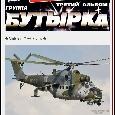
★Nokra ™ ® 7.z ♫★