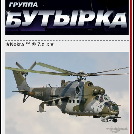
★Nokra ™ ® 7.z ♫★