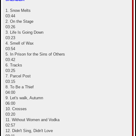
е
1. Snow Melts
03:44
2. On the Stage
03:26
3. Life Is Going Down
03:23
4. Smell of Wax
03:54
5. In Prison for the Sins of Others
03:42
6. Tracks
03:25
7. Parcel Post
03:15
8. To Be a Thief
04:00
9. Let's walk, Autumn
06:00
10. Crosses
03:20
11. Without Women and Vodka
02:57
12. Didn't Sing, Didn't Love