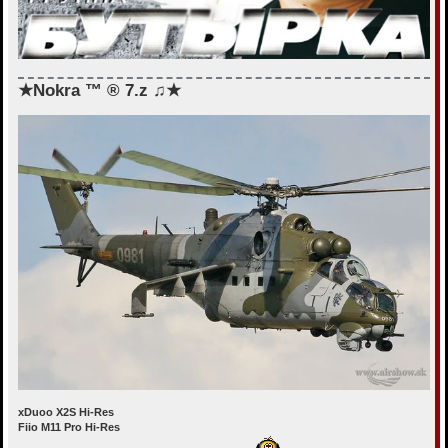
★Nokra ™ ® 7.z ♫★
xDuoo X2S Hi-Res
Fiio M11 Pro Hi-Res