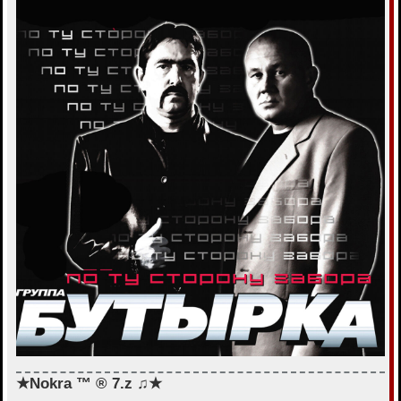
★Nokra ™ ® 7.z ♫★