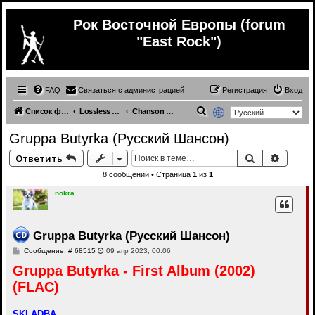
Рок Восточной Европы (forum
"East Rock")
FAQ
Связаться с администрацией
Регистрация
Вход
П
Список форумов
Lossless Russian (& ex.USSR) music
Chanson (lossless)
о
Gruppa Butyrka (Русский Шансон)
и
Поиск
Расши
Ответить
с
8 сообщений • Страница
1
из
1
к
nokra
Gruppa Butyrka (Русский Шансон)
С
Сообщение: # 68515
09 апр 2023, 00:06
о
Gruppa Butyrka - First Album (2002)
о
б
(FLAC)
щ
е
н
и
SKLADBA