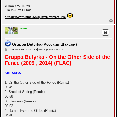
xDuoo X2S Hi-Res
Fiio M11 Pro Hi-Res
https://www.funradio.sk/player/?stream=live
В
е
р
nokra
н
у
т
ь
Gruppa Butyrka (Русский Шансон)
с
С
Сообщение: # 68518
09 апр 2023, 00:17
я
о
к
Gruppa Butyrka - On the Other Side of the
о
н
б
а
Fence (2009 , 2014) (FLAC)
щ
ч
е
а
н
и
л
SKLADBA
е
у
1. On the Other Side of the Fence (Remix)
03:49
2. Smell of Spring (Remix)
05:59
3. Chaldean (Remix)
03:53
4. Do not Twist the Globe (Remix)
04:46