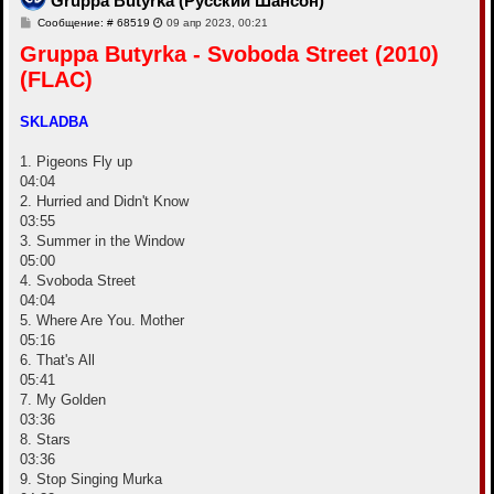
Gruppa Butyrka (Русский Шансон)
с
С
Сообщение: # 68519
09 апр 2023, 00:21
я
о
к
Gruppa Butyrka - Svoboda Street (2010)
о
н
б
а
(FLAC)
щ
ч
е
а
н
и
л
SKLADBA
е
у
1. Pigeons Fly up
04:04
2. Hurried and Didn't Know
03:55
3. Summer in the Window
05:00
4. Svoboda Street
04:04
5. Where Are You. Mother
05:16
6. That's All
05:41
7. My Golden
03:36
8. Stars
03:36
9. Stop Singing Murka