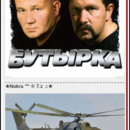
★Nokra ™ ® 7.z ♫★