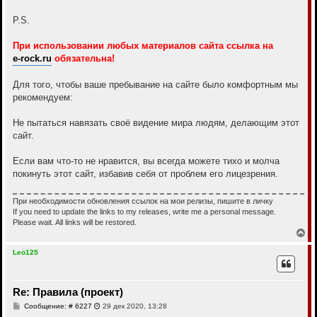
P.S.
При использовании любых материалов сайта ссылка на
e-rock.ru
обязательна!
Для того, чтобы ваше пребывание на сайте было комфортным мы
рекомендуем:
Не пытаться навязать своё видение мира людям, делающим этот
сайт.
Если вам что-то не нравится, вы всегда можете тихо и молча
покинуть этот сайт, избавив себя от проблем его лицезрения.
При необходимости обновления ссылок на мои релизы, пишите в личку
If you need to update the links to my releases, write me a personal message.
Please wait. All links will be restored.
В
е
р
Leo125
н
у
т
Re: Правила (проект)
ь
с
С
Сообщение: # 6227
29 дек 2020, 13:28
я
о