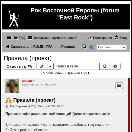
Рок Восточной Европы (forum
"East Rock")
FAQ
Связаться с администрацией
Регистрация
Вход
П
Список форумов
RULES - ПРАВИЛА (read first! - обязательно прочитать!)
Правила
о
Правила (проект)
и
Поиск
Расши
Ответить
с
5 сообщений • Страница
1
из
1
к
Antiquar
Администратор форума
Правила (проект)
С
Сообщение: # 2
26 ноя 2020, 20:13
о
о
Правила оформления публикаций (рекомендательно):
б
щ
е
1) Название исполнителя, название альбома, год издания.
н
2) Фотография обложки.
и