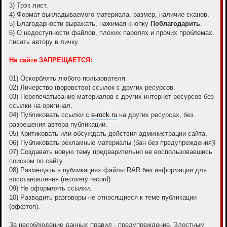
е
3) Трэк лист.
4) Формат выкладываемого материала, размер, наличие сканов.
5) Благодарности выражать, нажимая кнопку
Поблагодарить
.
6) О недоступности файлов, плохих паролях и прочих проблемах
писать автору в личку.
На сайте ЗАПРЕЩАЕТСЯ:
01) Оскорблять любого пользователя.
02) Личерство (воровство) ссылок с других ресурсов.
03) Перепечатывание материалов с других интернет-ресурсов без
ссылки на оригинал.
04) Публиковать ссылки с
e-rock.ru
на других ресурсах, без
разрешения автора публикации.
05) Критиковать или обсуждать действия администрации сайта.
06) Публиковать рекламные материалы (бан без предупреждения)!
07) Cоздавать новую тему предварительно не воспользовавшись
поиском по сайту.
08) Размещать в публикациях файлы RAR без информации для
восстановления (recovery record)
09) Не оформлять ссылки.
10) Разводить разговоры не относящиеся к теме публикации
(оффтоп).
За несоблюдение данных правил - предупреждение. Злостным