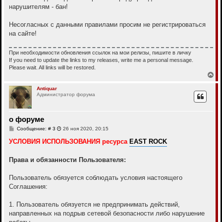
нарушителям - бан!
Несогласных с данными правилами просим не регистрироваться
на сайте!
При необходимости обновления ссылок на мои релизы, пишите в личку
If you need to update the links to my releases, write me a personal message.
Please wait. All links will be restored.
В
е
р
Antiquar
Администратор форума
н
у
т
ь
о форуме
с
С
Сообщение: # 3
26 ноя 2020, 20:15
я
о
к
о
УСЛОВИЯ ИСПОЛЬЗОВАНИЯ ресурса
EAST ROCK
н
б
а
щ
ч
е
Права и обязанности Пользователя:
а
н
и
л
е
Пользователь обязуется соблюдать условия настоящего
у
Соглашения:
1. Пользователь обязуется не предпринимать действий,
направленных на подрыв сетевой безопасности либо нарушение