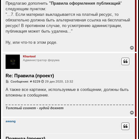
к
о
Предлагаю дополнить
"Правила оформления публикаций
"
н
б
следующим пунктом:
щ
а
е
"...7. Если материал выкладывается на платный ресурс, то
ч
н
а
обязательно должна быть альтернативная ссылка на бесплатный
и
л
е
ресурс! В противном случае, по усмотрению администрации,
у
публикация может быть удалена..."
Ну, или что-то в этом роде.
В
е
р
Khartool
Администратор форума
н
у
т
ь
Re: Правила (проект)
с
С
Сообщение: # 6229
29 дек 2020, 13:32
я
о
к
о
А также все картинки, используемые в сообщении, должны быть
н
б
вложены в сообщение.
а
щ
ч
е
а
н
и
л
Толстый сохнет - худой дохнет
е
В
у
е
р
awang
н
у
т
Правила (проект)
ь