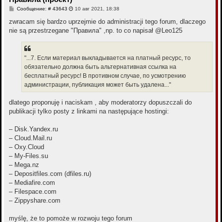
с
С
Сообщение: # 43643
10 авг 2021, 18:38
я
о
к
о
zwracam się bardzo uprzejmie do administracji tego forum, dlaczego
н
б
nie są przestrzegane "Правила" ,np. to co napisał @Leo125
щ
а
е
ч
н
а
и
л
е
"...7. Если материал выкладывается на платный ресурс, то
у
обязательно должна быть альтернативная ссылка на
бесплатный ресурс! В противном случае, по усмотрению
администрации, публикация может быть удалена..."
dlatego proponuję i naciskam , aby moderatorzy dopuszczali do
publikacji tylko posty z linkami na następujące hostingi:
– Disk.Yandex.ru
– Cloud.Mail.ru
– Oxy.Cloud
– My-Files.su
– Mega.nz
– Depositfiles.com (dfiles.ru)
– Mediafire.com
– Filespace.com
– Zippyshare.com
myślę, że to pomoże w rozwoju tego forum