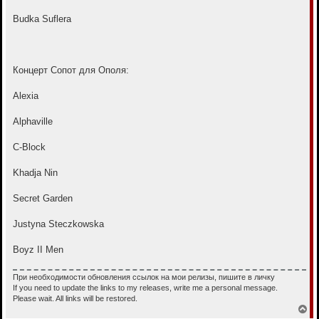
Budka Suflera
Концерт Сопот для Ополя:
Alexia
Alphaville
C-Block
Khadja Nin
Secret Garden
Justyna Steczkowska
Boyz II Men
При необходимости обновления ссылок на мои релизы, пишите в личку
If you need to update the links to my releases, write me a personal message.
Please wait. All links will be restored.
В
е