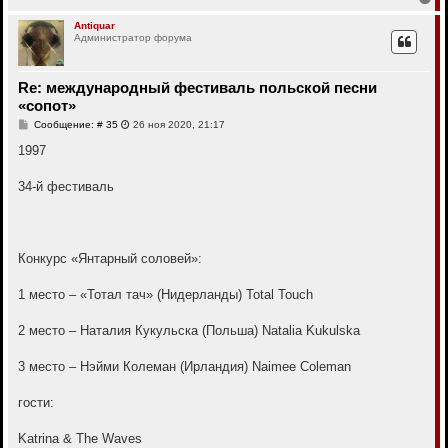
е
р
Antiquar
Администратор форума
н
у
т
ь
Re: международный фестиваль польской песни
с
«сопот»
я
к
С
Сообщение: # 35
26 ноя 2020, 21:17
н
о
о
1997
а
б
ч
щ
а
е
34-й фестиваль
л
н
у
и
е
Конкурс «Янтарный соловей»:
1 место – «Тотал тач» (Нидерланды) Total Touch
2 место – Наталия Кукульска (Польша) Natalia Kukulska
3 место – Нэйми Колеман (Ирландия) Naimee Coleman
гости:
Katrina & The Waves