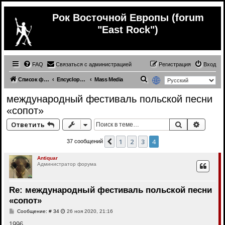
Рок Восточной Европы (forum
"East Rock")
FAQ
Связаться с администрацией
Регистрация
Вход
П
Список форумов
Encyclopedia | Энциклопедия
Mass Media
о
международный фестиваль польской песни
и
«сопот»
с
Поиск
Расши
Ответить
к
1
2
3
4
Пред.
37 сообщений
Antiquar
Администратор форума
Re: международный фестиваль польской песни
«сопот»
С
Сообщение: # 34
26 ноя 2020, 21:16
о
о
1996