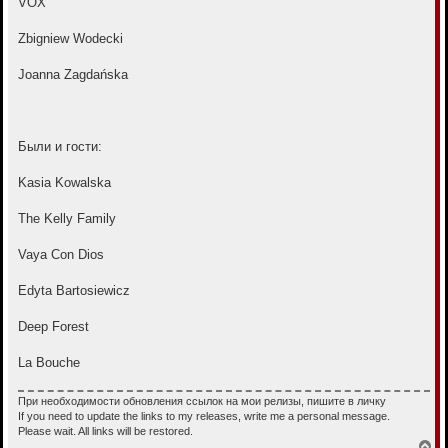
VOX
Zbigniew Wodecki
Joanna Zagdańska
Были и гости:
Kasia Kowalska
The Kelly Family
Vaya Con Dios
Edyta Bartosiewicz
Deep Forest
La Bouche
При необходимости обновления ссылок на мои релизы, пишите в личку
If you need to update the links to my releases, write me a personal message.
Please wait. All links will be restored.
В