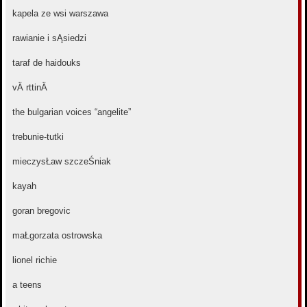
kapela ze wsi warszawa
rawianie i sĄsiedzi
taraf de haidouks
vÄ rttinÄ
the bulgarian voices “angelite”
trebunie-tutki
mieczysŁaw szczeŚniak
kayah
goran bregovic
maŁgorzata ostrowska
lionel richie
a teens