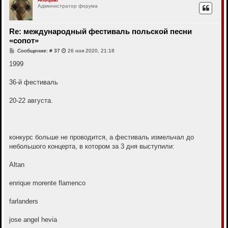
Администратор форума
н
у
т
ь
Re: международный фестиваль польской песни
с
«сопот»
я
к
С
Сообщение: # 37
26 ноя 2020, 21:18
н
о
о
1999
а
б
ч
щ
а
е
36-й фестиваль
л
н
у
и
е
20-22 августа.
конкурс больше не проводится, а фестиваль измельчал до
небольшого концерта, в котором за 3 дня выступили:
Altan
enrique morente flamenco
farlanders
jose angel hevia