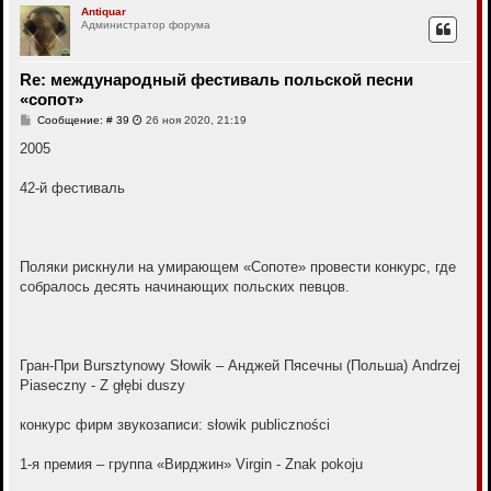
р
Antiquar
Администратор форума
н
у
т
ь
Re: международный фестиваль польской песни
с
«сопот»
я
к
С
Сообщение: # 39
26 ноя 2020, 21:19
н
о
о
2005
а
б
ч
щ
а
е
42-й фестиваль
л
н
у
и
е
Поляки рискнули на умирающем «Сопоте» провести конкурс, где
собралось десять начинающих польских певцов.
Гран-При Bursztynowy Słowik – Анджей Пясечны (Польша) Andrzej
Piaseczny - Z głębi duszy
конкурс фирм звукозаписи: słowik publiczności
1-я премия – группа «Вирджин» Virgin - Znak pokoju