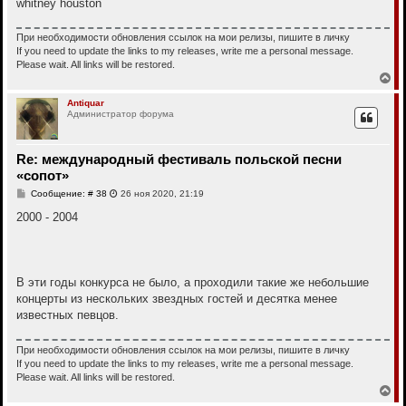
whitney houston
При необходимости обновления ссылок на мои релизы, пишите в личку
If you need to update the links to my releases, write me a personal message.
Please wait. All links will be restored.
В
е
р
Antiquar
Администратор форума
н
у
т
ь
Re: международный фестиваль польской песни
с
«сопот»
я
к
С
Сообщение: # 38
26 ноя 2020, 21:19
н
о
о
2000 - 2004
а
б
ч
щ
а
е
л
н
у
и
е
В эти годы конкурса не было, а проходили такие же небольшие
концерты из нескольких звездных гостей и десятка менее
известных певцов.
При необходимости обновления ссылок на мои релизы, пишите в личку
If you need to update the links to my releases, write me a personal message.
Please wait. All links will be restored.
В
е