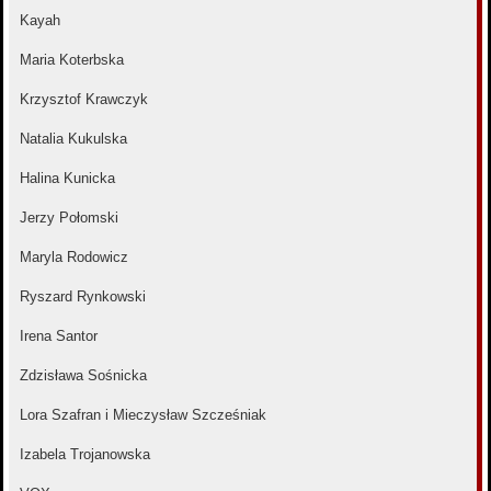
Kayah
Maria Koterbska
Krzysztof Krawczyk
Natalia Kukulska
Halina Kunicka
Jerzy Połomski
Maryla Rodowicz
Ryszard Rynkowski
Irena Santor
Zdzisława Sośnicka
Lora Szafran i Mieczysław Szcześniak
Izabela Trojanowska