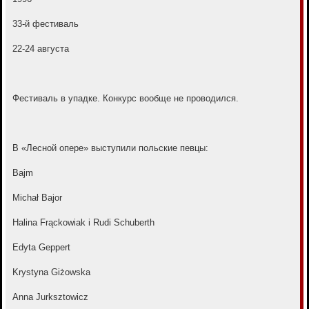
б
щ
е
33-й фестиваль
н
и
е
22-24 августа
Фестиваль в упадке. Конкурс вообще не проводился.
В «Лесной опере» выступили польские певцы:
Bajm
Michał Bajor
Halina Frąckowiak i Rudi Schuberth
Edyta Geppert
Krystyna Giżowska
Anna Jurksztowicz