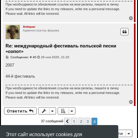
При необходимости обновления ссылок на мои релизы, пишите в личку
If you need to update the links to my releases, write me a personal message.
Please wait. All links will be restored.
В
е
р
Antiquar
Администратор форума
н
у
т
ь
Re: международный фестиваль польской песни
с
«сопот»
я
к
С
Сообщение: # 40
26 ноя 2020, 21:20
н
о
о
2007
а
б
ч
щ
а
е
44-й фестиваль
л
н
у
и
е
При необходимости обновления ссылок на мои релизы, пишите в личку
If you need to update the links to my releases, write me a personal message.
Please wait. All links will be restored.
В
е
Ответить
р
н
у
1
2
3
4
Пред.
37 сообщений
т
ь
с
Перейти
Этот сайт использует cookies для
я