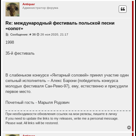
р
Antiquar
Администратор форума
н
у
т
ь
Re: международный фестиваль польской песни
с
«сопот»
я
к
С
Сообщение: # 36
26 ноя 2020, 21:17
н
о
о
1998
а
б
ч
щ
а
е
35-й фестиваль
л
н
у
и
е
В слабеньком конкурсе «Янтарный соловей» принял участие один
сильный исполнитель – Алекс Барони (победитель конкурса
молодых фестиваля Сан-Ремо-97), ему, естественно и присудили
первое место.
Почетный гость - Марыля Родович
При необходимости обновления ссылок на мои релизы, пишите в личку
If you need to update the links to my releases, write me a personal message.
Please wait. All links will be restored.
В
е
р
Antiquar