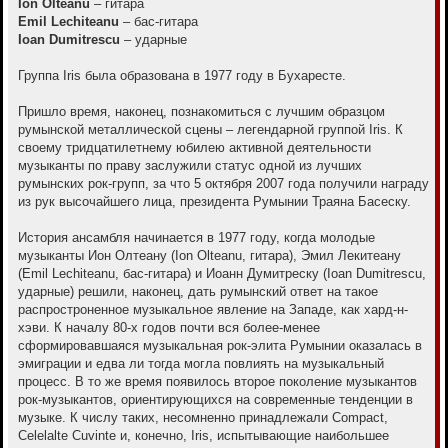
Ion Olteanu
– гитара
е
Emil Lechiteanu
– бас-гитара
Ioan Dumitrescu
– ударные
Группа Iris была образована в 1977 году в Бухаресте.
Пришло время, наконец, познакомиться с лучшим образцом
румынской металлической сцены – легендарной группой Iris. К
своему тридцатилетнему юбилею активной деятельности
музыканты по праву заслужили статус одной из лучших
румынских рок-групп, за что 5 октября 2007 года получили награду
из рук высочайшего лица, президента Румынии Траяна Басеску.
История ансамбля начинается в 1977 году, когда молодые
музыканты Ион Олтеану (Ion Olteanu, гитара), Эмил Лекитеану
(Emil Lechiteanu, бас-гитара) и Иоанн Думитреску (Ioan Dumitrescu,
ударные) решили, наконец, дать румынский ответ на такое
распростроненное музыкальное явление на Западе, как хард-н-
хэви. К началу 80-х годов почти вся более-менее
сформировавшаяся музыкальная рок-элита Румынии оказалась в
эмиграции и едва ли тогда могла повлиять на музыкальный
процесс. В то же время появилось второе поколение музыкантов
рок-музыкантов, ориентирующихся на современные тенденции в
музыке. К числу таких, несомненно принадлежали Compact,
Celelalte Cuvinte и, конечно, Iris, испытывающие наибольшее