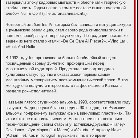
завершили эпоху кадровых мытарств и обеспечили творческую
стабильность. Годом позже в том же составе вышел очередной
альбом Nu Te Opri! («Не останавливайся!»).
Четвертый альбом Iris IV, который был записан и выпущен аккурат
в румынскую революцию, стал своего рода символом эпохи и
подвел своеобразную творческую черту. По традиции несколько
вещей из него стали хитами: «De Ce Oare Ai Piecat?», «Vino Lar»,
«Rock And Roll».
В 1992 году Iris организовали большой юбилейный концерт,
посвященный своему 15-летию, проходивший перед
многотысячной аудиторией. Представление подтвердило
культовый статус группы и оказавшийся первым самым
масштабным мероприятием пост-коммунистической эпохи. В том
же году они получили второе место на фестивале в Каннах в
разделе рок-исполнителей.
Название пятого студийного альбома, 1993, соответствовало году
выпуска. На дворе уже была середина 90-х годов, а в Румынии
альбомы по-прежнему выпускались на виниловых пластинках. Так
что и этот не стал исключением. На лонгплее есть несколько
песен-посвящений своим старым участникам-друзьям: «Harley-
Davidson» - Луи Марко (Lui Marco) и «Valuri» - Андриану Илие
(Adrian Ilie). Как и Honograf, музыканты Iris в то время