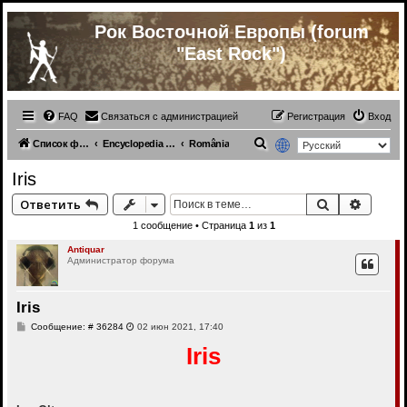
Рок Восточной Европы (forum
"East Rock")
FAQ
Связаться с администрацией
Регистрация
Вход
П
Список форумов
Encyclopedia | Энциклопедия
România
о
Iris
и
Поиск
Расши
Ответить
с
1 сообщение • Страница
1
из
1
к
Antiquar
Администратор форума
Iris
С
Сообщение: # 36284
02 июн 2021, 17:40
о
о
Iris
б
щ
е
н
и