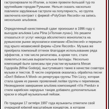
гастролировали по Италии, а позже провели большой тур по
крупнейшим городам Румынии. Нельзя сказать насколько
повлияли зарубежные гастроли на популярность, но группа
заключила контракт с фирмой «PolyGram Records» на запись
нескольких альбомов.
Определенный качественный сдвиг произошел в 1996 году с
выходом альбома Luna Plina («Полная луна»). Iris решили
отказаться от услуг некогда абсолютного монополиста на
румынском рынке звукозаписи компании «Electrecord» и перешли
под крыло независимой фирмы «Zone Records». Музыка же
приобрела помпезный оттенок благодаря использованию ряда
эффектов, в том числе речитатива, а кроме того, стали
появляться весьма выразительные баллады. Несколько
композиций были записаны при участии музыканта Михая
Годоройа (Mihai Godorja), выступившего также в качестве соавтора
музыки и текстов. В числе сюрпризов оказалась обработка песни
«Don’t Believe A Word» из репертуара группы Thin Lizzy, которая
стала одним из ранних проявлений любви группы к перепевкам.
Неожиданное завершение альбома композицией «Vis Pierdut» в
стиле карибских народных танцев добавило дополнительные
краски в общий музыкальный пейзаж.
По традиции 17 октября 1997 года музыканты отметили свой
очередной юбилей масштабным концертом, в котором