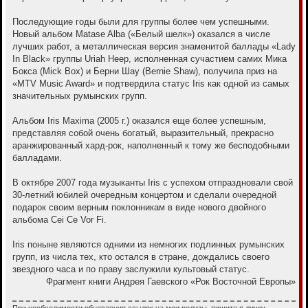
Последующие годы были для группы более чем успешными.
Новый альбом Matase Alba («Белый шелк») оказался в числе
лучших работ, а металлическая версия знаменитой баллады «Lady
In Black» группы Uriah Heep, исполненная сучастием самих Мика
Бокса (Mick Box) и Берни Шау (Bernie Shaw), получила приз на
«MTV Music Award» и подтвердила статус Iris как одной из самых
значительных румынских групп.
Альбом Iris Maxima (2005 г.) оказался еще более успешным,
представляя собой очень богатый, выразительный, прекрасно
аранжированный хард-рок, наполненный к тому же бесподобными
балладами.
В октябре 2007 года музыканты Iris с успехом отпраздновали свой
30-летний юбилей очередным концертом и сделали очередной
подарок своим верным поклонникам в виде нового двойного
альбома Cei Ce Vor Fi.
Iris поныне являются одними из немногих подлинных румынских
групп, из числа тех, кто остался в стране, дождались своего
звездного часа и по праву заслужили культовый статус.
Фрагмент книги Андрея Гаевского «Рок Восточной Европы»
При необходимости обновления ссылок на мои релизы, пишите в личку