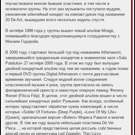
поучаствовали многие бывшие участники, в том числе и
основатели группы. На этот раз музыканты поступили мудрее,
увековечив юбилейный концерт на компакт-диске под названием
20 De Ani, вышедшем всего несколько недель спустя.
В октябре 1998 года у группы вышел новый альбом Mirage,
появившийся благодоря продолжающемуся сотрудничеству с
Михаем Годоройа.
В 2000 году стартовал большой тур под названием Athenaeum,
завершившийся грандиозным концертом в знаменитом зале «Sala
Palatului» 27 октября 2000 года. В этом же году был выпущен
двойной концертный альбом под тем же названием, а годом позже
и первый DVD группы Digital Athenaeum с почти двухчасовым
временем звучания. Следуя модной волне соединения
классической музыки и рока, группа пригласила на запись
филармонический оркестр и известную оперную певицу Феличу
Филип (Filicia Filip). В целом, этот двойной альбом вошел в число
сильнейших концертных работ Румынии. Как всегда, особенный
интерес представляют обработки чужих композиций, в числе
которых «Solder Of Fortune» (Deep Purple), «Love Of My Life»
(Queen), оригинальная версия «Bolero» Мориса Равеля и многие
другие. В том же году вышла небольшая пластинка De Vei
Pleca…, на которой представлена целая россыпь собственных
версий песен из репертуара Led Zeppelin, Thin Lizzy.