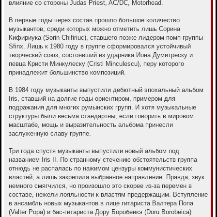
влияние со стороны Judas Priest, AC/DC, Motorhead.
В первые годы через состав прошло большое количество
музыкантов, среди которых можно отметить лишь Сорина
Кифириука (Sorin Chifiriuc), ставшего позже лидером помп-группы
Sfinx. Лишь к 1980 году в группе сформировался устойчивый
творческий союз, состоявший из ударника Иона Думитреску и
певца Кристи Минкулеску (Cristi Minculescu), перу которого
принадлежит большинство композиций.
В 1984 году музыканты выпустили дебютный эпохальный альбом
Iris, ставший на долгие годы ориентиром, примером для
подражания для многих румынских групп. И хотя музыкальные
структуры были весьма стандартны, если говорить в мировом
масштабе, мощь и выразительность альбома принесли
заслуженную славу группе.
Три года спустя музыканты выпустили новый альбом под
названием Iris II. По странному стечению обстоятельств группа
отнюдь не распалась по нажимом цензуры коммунистических
властей, а лишь закрепила выбранное направление. Правда, звук
немного смягчился, но произошло это скорее из-за перемен в
составе, нежели лояльности к властям предержащим. Вступление
в ансамбль новых музыкантов в лице гитариста Валтера Попа
(Valter Popa) и бас-гитариста Дору Боробеикэ (Doru Borobeica)