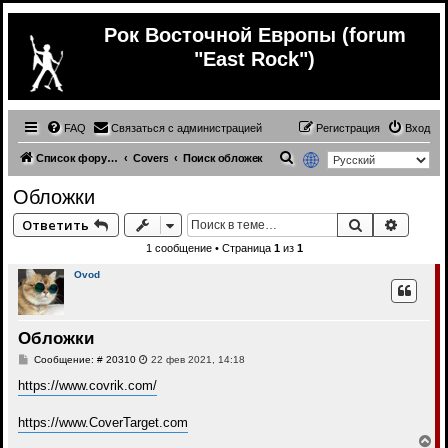
Рок Восточной Европы (forum
"East Rock")
FAQ
Связаться с администрацией
Регистрация
Вход
П
Список форумов
Covers
Поиск обложек
о
Обложки
и
Поиск
Расши
Ответить
с
1 сообщение • Страница
1
из
1
к
Ovod
Обложки
С
Сообщение: # 20310
22 фев 2021, 14:18
о
о
https://www.covrik.com/
б
щ
е
https://www.CoverTarget.com
н
В
и