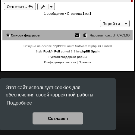
е
е
Ответить
р
н
1 сообщение • Страница
1
из
1
у
т
Перейти
ь
с
я
Список форумов
Часовой пояс:
UTC+03:00
к
н
а
Создано на основе
phpBB
® Forum Software © phpBB Limited
ч
Style
Rock'n Roll
ported 3.3 by
phpBB Spain
а
л
Русская поддержка phpBB
у
Конфиденциальность
|
Правила
Этот сайт использует cookies для
обеспечения своей корректной работы.
Подробнее
Согласен