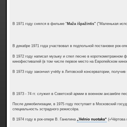
В 1971 году снялся в фильме "
Maža išpažintis"
("Маленькая испо
В декабре 1971 года участвовал в подпольной постановке рок-о
В 1972 году написал музыку и спел песню в короткометражном 
кинофестивалей (в том числе первое место на Европейском киноф
В 1973 году закончил учёбу в Литовской консерватории, получив
В 1973 - 74 гг. служил в Советской армии в военном ансамбле пе
После демобилизации, в 1975 году поступает в Московский госуд
специальность эстрадного режиссёра.
В 1974 году в рок-опере В. Ганелина
„Velnio nuotaka“
(«Чёртова 