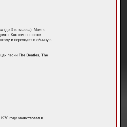
а (до 3-го класса). Можно
олго. Как сам он позже
т школу и переходит в обычную
анцах песни
The Beatles
,
The
в 1970 году учавствовал в