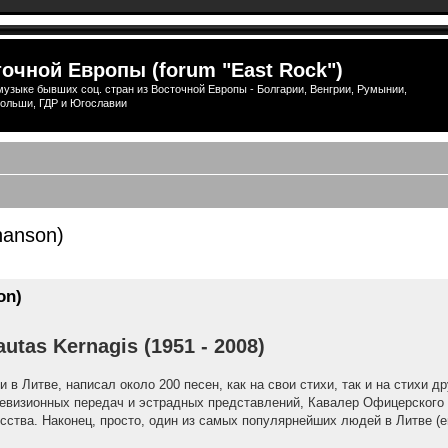
очной Европы (forum "East Rock")
узыке бывших соц. стран из Восточной Европы - Болгарии, Венгрии, Румынии,
ольши, ГДР и Югославии
hanson)
ширенный поиск
on)
autas Kernagis (1951 - 2008)
 в Литве, написал около 200 песен, как на свои стихи, так и на стихи д
левизионных передач и эстрадных представлений, Кавалер Офицерского 
сства. Наконец, просто, один из самых популярнейших людей в Литве (е