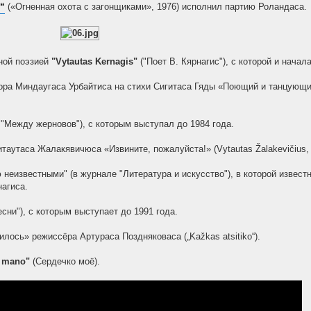
“
(«Огненная охота с загонщиками», 1976) исполнил партию Роландаса.
нной поэзией
"Vytautas Kernagis"
("Поет В. Кярнагис"), с которой и начал
ра Миндаугаса Урбайтиса на стихи Сигитаса Гяды «Поющий и танцующий ж
 "Между жерновов"), с которым выступал до 1984 года.
аутаса Жалакявичюса «Извините, пожалуйста!» (Vytautas Žalakevičius, „
 неизвестными" (в журнале "Литература и искусство"), в которой извес
агиса.
есни"), с которым выступает до 1991 года.
лось» режиссёра Артураса Поздняковаса („Kažkas atsitiko“).
e mano"
(Сердечко моё).