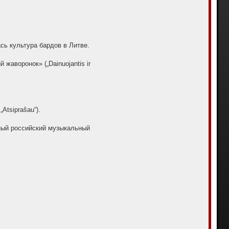
ась культура бардов в Литве.
аворонок» („Dainuojantis ir
Atsiprašau“).
тный российский музыкальный