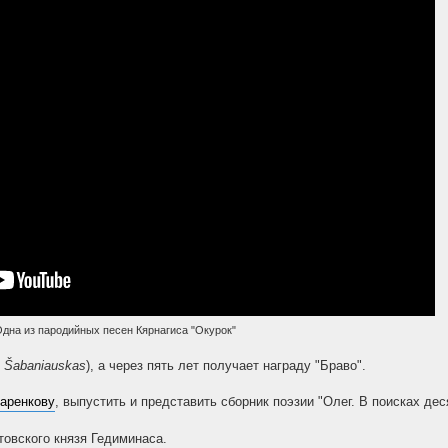
Одна из пародийных песен Кярнагиса "Окурок"
 Šabaniauskas
), а через пять лет получает награду "Браво".
аренкову
, выпустить и представить сборник поэзии "Олег. В поисках дес
овского князя Гедиминаса.