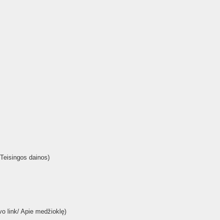
/Teisingos dainos)
o link/ Apie medžioklę)