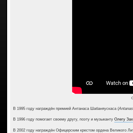
В 1995 году награждён премией Антанаса Шабаняускаса (
Antanas
В 1996 году помогает своему другу, поэту и музыканту
Олегу Зах
В 2002 году награждён Офицерским крестом ордена Великого Лит