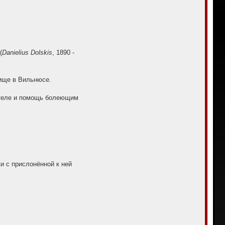
(
Danielius Dolskis
, 1890 -
бище в Вильнюсе.
ителе и помощь болеющим
и с прислонённой к ней