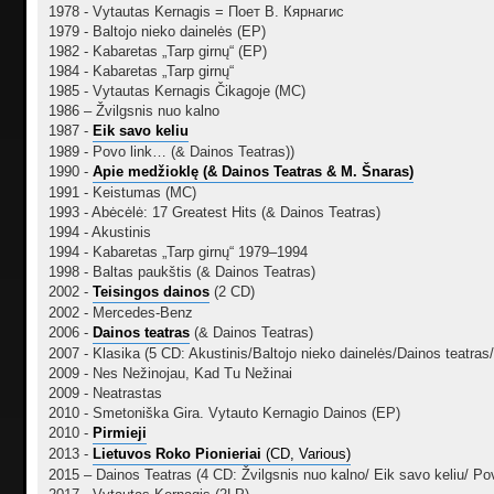
1978 - Vytautas Kernagis = Поет В. Кярнагис
1979 - Baltojo nieko dainelės (EP)
1982 - Kabaretas „Tarp girnų“ (EP)
1984 - Kabaretas „Tarp girnų“
1985 - Vytautas Kernagis Čikagoje (MC)
1986 – Žvilgsnis nuo kalno
1987 -
Eik savo keliu
1989 - Povo link… (& Dainos Teatras))
1990 -
Apie medžioklę (& Dainos Teatras & M. Šnaras)
1991 - Keistumas (MC)
1993 - Abėcėlė: 17 Greatest Hits (& Dainos Teatras)
1994 - Akustinis
1994 - Kabaretas „Tarp girnų“ 1979–1994
1998 - Baltas paukštis (& Dainos Teatras)
2002 -
Teisingos dainos
(2 CD)
2002 - Mercedes-Benz
2006 -
Dainos teatras
(& Dainos Teatras)
2007 - Klasika (5 CD: Akustinis/Baltojo nieko dainelės/Dainos teatras
2009 - Nes Nežinojau, Kad Tu Nežinai
2009 - Neatrastas
2010 - Smetoniška Gira. Vytauto Kernagio Dainos (EP)
2010 -
Pirmieji
2013 -
Lietuvos Roko Pionieriai
‎(CD, Various)
2015 – Dainos Teatras (4 CD: Žvilgsnis nuo kalno/ Eik savo keliu/ Pov