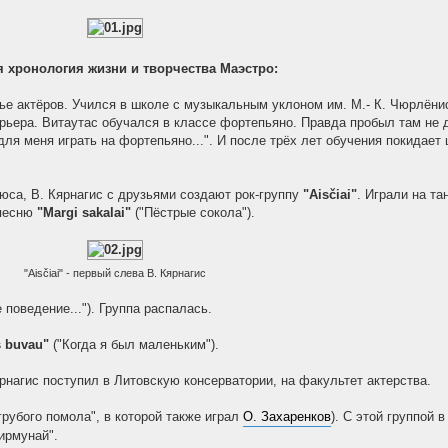
я хронология жизни и творчества Маэстро:
мье актёров. Учился в школе с музыкальным уклоном им. М.- К. Чюрлёнис
арьера. Витаутас обучался в классе фортепьяно. Правда пробыл там не д
о для меня играть на фортепьяно...". И после трёх лет обучения покидае
юса, В. Кярнагис с друзьями создают рок-группу
"Aisčiai"
. Играли на т
 песню
"Margi sakalai"
("Пёстрые сокола").
"Aisčiai" - первый слева В. Кярнагис
поведение..."). Группа распалась.
s buvau"
("Когда я был маленьким").
нагис поступил в Литовскую консерватории, на факультет актерства.
грубого помола", в которой также играл
О. Захаренков
). С этой группой 
ирмунай".