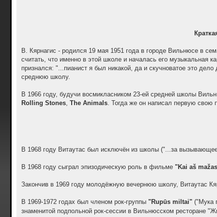
Кратка
В. Кярнагис - родился 19 мая 1951 года в городе Вильнюсе в се
считать, что именно в этой школе и началась его музыкальная к
признался: "...пианист я был никакой, да и скучноватое это дел
среднюю школу.
В 1966 году, будучи восмикласником 23-ей средней школы Вильн
Rolling Stones
,
The Animals
. Тогда же он написал первую свою
В 1968 году Витаутас был исключён из школы ("...за вызывающее 
В 1968 году сыграл эпизодическую роль в фильме
"Kai aš maža
Закончив в 1969 году молодёжную вечернюю школу, Витаутас Кяр
В 1969-1972 годах был членом рок-группы
"Rupūs miltai"
("Мука 
знаменитой подпольной рок-сессии в Вильнюсском ресторане "Ж