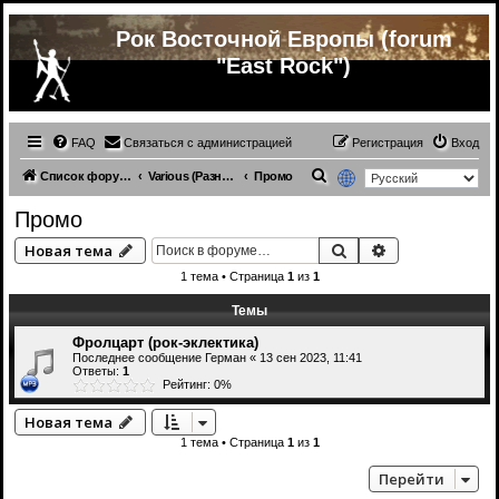
Рок Восточной Европы (forum
"East Rock")
FAQ
Связаться с администрацией
Регистрация
Вход
П
Список форумов
Various (Разное)
Промо
о
Промо
и
Поиск
Расширенный 
Новая тема
с
1 тема • Страница
1
из
1
к
Темы
Фролцарт (рок-эклектика)
Последнее сообщение
Герман
«
13 сен 2023, 11:41
Ответы:
1
Рейтинг: 0%
Новая тема
1 тема • Страница
1
из
1
Перейти