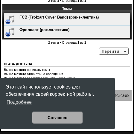
2 темы • Страница
1
из
1
Темы
FCB (Frolzart Cover Band) (рок-эклектика)
Фролцарт (рок-эклектика)
2 темы • Страница
1
из
1
Перейти
ПРАВА ДОСТУПА
Вы
не можете
начинать темы
Вы
не можете
отвечать на сообщения
Вы
не можете
редактировать свои сообщения
Вы
не можете
удалять свои сообщения
Этот сайт использует cookies для
Вы
не можете
добавлять вложения
обеспечения своей корректной работы.
Список форумов
Часовой пояс:
UTC+03:00
Подробнее
Создано на основе
phpBB
® Forum Software © phpBB Limited
Style
Rock'n Roll
ported 3.3 by
phpBB Spain
Согласен
Русская поддержка phpBB
Конфиденциальность
|
Правила