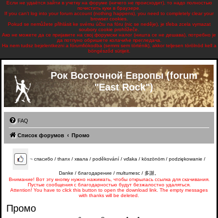
Если не удаётся зайти в учетку на форуме (ничего не происходит), то надо полностью
почистить куки в браузере.
If you can't log into your forum account (nothing happens), you need to completely clear your
browser cookies.
Pokud se nemůžete přihlásit ke svému účtu na fóru (nic se neděje), je třeba zcela vymazat
soubory cookie prohlížeče.
Ако не можете да се пријавите на свој форумски налог (ништа се не дешава), потребно је
да потпуно обришете колачиће прегледача.
Ha nem tudsz bejelentkezni a fórumfiókodba (semmi sem történik), akkor teljesen törölnöd kell a
böngésződ sütijeit.
Рок Восточной Европы (forum
"East Rock")
FAQ
Список форумов
Промо
¬
спасибо / thanx / хвала / poděkování / vďaka / köszönöm / podziękowanie /
Danke / благодарение / multumesc / 多謝。
Внимание! Вот эту кнопку нужно нажимать, чтобы открылась ссылка для скачивания.
Пустые сообщения с благодарностью будут безжалостно удаляться.
Attention! You have to click this button to open the download link. The empty messages
with thanks will be deleted.
Промо