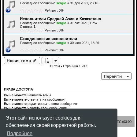
Последнее сообщение
sergio
«
31 дек 2021, 23:16
Рейтинг: 0%
Исполнители Средней Азии и Казахстана
Последнее сообщение
sergio
«
31 окт 2021, 11:57
Ответы:
1
Рейтинг: 0%
Скандинавские исполнители
Последнее сообщение
sergio
«
30 июн 2021, 18:26
Рейтинг: 0%
Новая тема
12 тем • Страница
1
из
1
Перейти
ПРАВА ДОСТУПА
Вы
не можете
начинать темы
Вы
не можете
отвечать на сообщения
Вы
не можете
редактировать свои сообщения
Вы
не можете
удалять свои сообщения
Вы
не можете
добавлять вложения
Этот сайт использует cookies для
Список форумов
Часовой пояс:
UTC+03:00
обеспечения своей корректной работы.
Создано на основе
phpBB
® Forum Software © phpBB Limited
Подробнее