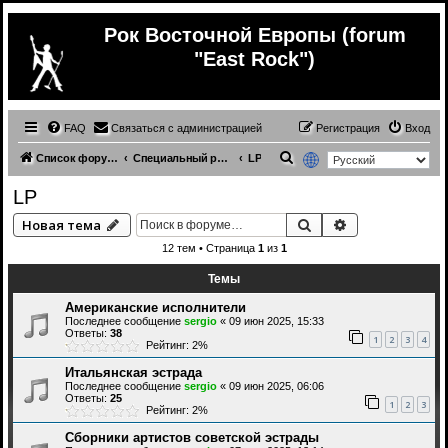
Рок Восточной Европы (forum
"East Rock")
FAQ
Связаться с администрацией
Регистрация
Вход
П
Список форумов
Специальный раздел для сержио (только его релизы)
LP
о
LP
и
Поиск
Расширенный 
Новая тема
с
12 тем • Страница
1
из
1
к
Темы
Американские исполнители
Последнее сообщение
sergio
«
09 июн 2025, 15:33
Ответы:
38
1
2
3
4
Рейтинг: 2%
Итальянская эстрада
Последнее сообщение
sergio
«
09 июн 2025, 06:06
Ответы:
25
1
2
3
Рейтинг: 2%
Сборники артистов советской эстрады