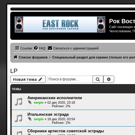
Рок Вост
Сайт посвящен м
Чехословакии, П
Ссылки
FAQ
Связаться с администрацией
Список форумов
Специальный раздел для сержио (только его ре
LP
Поиск
Расширенн
Новая тема
ТЕМЫ
Американские исполнители
sergio
»
02 дек 2020, 23:18
Рейтинг: 2%
Итальянская эстрада
sergio
»
18 дек 2020, 03:54
Рейтинг: 2%
Сборники артистов советской эстрады