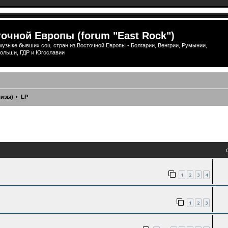
очной Европы (forum "East Rock")
узыке бывших соц. стран из Восточной Европы - Болгарии, Венгрии, Румынии,
ольши, ГДР и Югославии
лизы)
LP
ый поиск
1
2
3
4
1
2
3