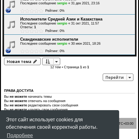
Последнее сообщение
sergio
«
31 дек 2021, 23:16
Рейтинг: 0%
Исполнители Средней Азии и Казахстана
Последнее сообщение
sergio
«
31 окт 2021, 11:57
Ответы:
1
Рейтинг: 0%
Скандинавские исполнители
Последнее сообщение
sergio
«
30 июн 2021, 18:26
Рейтинг: 0%
Новая тема
12 тем • Страница
1
из
1
Перейти
ПРАВА ДОСТУПА
Вы
не можете
начинать темы
Вы
не можете
отвечать на сообщения
Вы
не можете
редактировать свои сообщения
Вы
не можете
удалять свои сообщения
Вы
не можете
добавлять вложения
Этот сайт использует cookies для
Список форумов
Часовой пояс:
UTC+03:00
обеспечения своей корректной работы.
Создано на основе
phpBB
® Forum Software © phpBB Limited
Подробнее