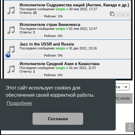
Исполнители Содружества наций (Англия, Канада и др.)
Последнее сообщение
sergio
«
30 янв 2022, 17:27
Ответы:
21
1
2
3
Рейтинг: 1%
Исполнители стран Бенилюкса
Последнее сообщение
sergio
«
01 янв 2022, 12:47
Ответы:
1
Рейтинг: 0%
Jazz in the USSR and Russia
Последнее сообщение
sergio
«
31 дек 2021, 23:16
Рейтинг: 0%
Исполнители Средней Азии и Казахстана
Последнее сообщение
sergio
«
31 окт 2021, 11:57
Ответы:
1
Рейтинг: 0%
Перейти
Этот сайт использует cookies для
обеспечения своей корректной работы.
Список форумов
Часовой пояс:
UTC+03:00
Подробнее
Создано на основе
phpBB
® Forum Software © phpBB Limited
Style
Rock'n Roll
ported 3.3 by
phpBB Spain
Согласен
Русская поддержка phpBB
⇩
Конфиденциальность
|
Правила