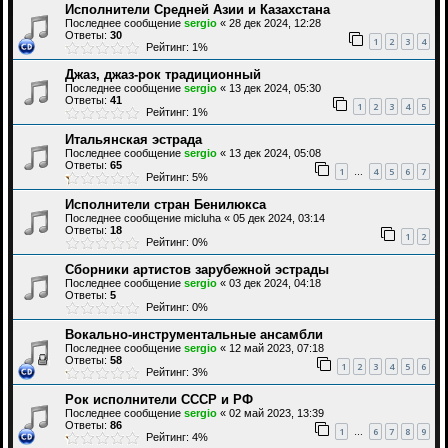
Исполнители Средней Азии и Казахстана
Последнее сообщение
sergio
«
28 дек 2024, 12:28
Ответы:
30
1
2
3
4
Рейтинг: 1%
Джаз, джаз-рок традиционный
Последнее сообщение
sergio
«
13 дек 2024, 05:30
Ответы:
41
1
2
3
4
5
Рейтинг: 1%
Итальянская эстрада
Последнее сообщение
sergio
«
13 дек 2024, 05:08
Ответы:
65
1
4
5
6
7
…
Рейтинг: 5%
Исполнители стран Бенилюкса
Последнее сообщение
micluha
«
05 дек 2024, 03:14
Ответы:
18
1
2
Рейтинг: 0%
Сборники артистов зарубежной эстрады
Последнее сообщение
sergio
«
03 дек 2024, 04:18
Ответы:
5
Рейтинг: 0%
Вокально-инструментальные ансамбли
Последнее сообщение
sergio
«
12 май 2023, 07:18
Ответы:
58
1
2
3
4
5
6
Рейтинг: 3%
Рок исполнители СССР и РФ
Последнее сообщение
sergio
«
02 май 2023, 13:39
Ответы:
86
1
6
7
8
9
…
Рейтинг: 4%