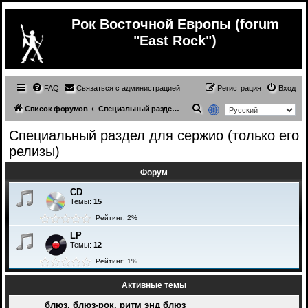
Рок Восточной Европы (forum
"East Rock")
FAQ
Связаться с администрацией
Регистрация
Вход
П
Список форумов
Специальный раздел для сержио (только его релизы)
о
Специальный раздел для сержио (только его
и
релизы)
с
Форум
к
CD
Темы:
15
Рейтинг: 2%
LP
Темы:
12
Рейтинг: 1%
Активные темы
блюз, блюз-рок, ритм энд блюз