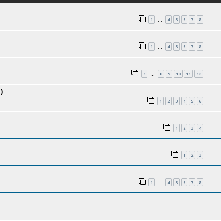
1
4
5
6
7
8
…
1
4
5
6
7
8
…
1
8
9
10
11
12
…
)
1
2
3
4
5
6
1
2
3
4
1
2
3
1
4
5
6
7
8
…