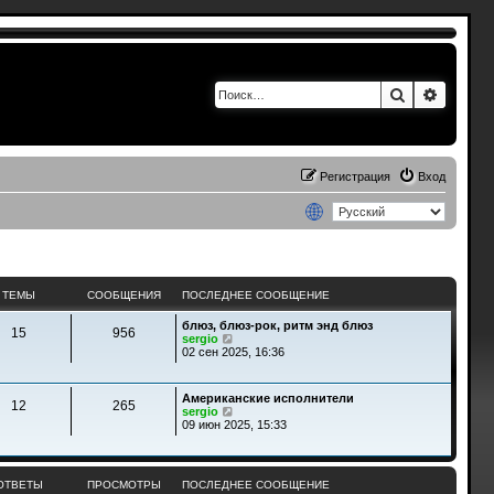
Поиск
Расшир
Регистрация
Вход
ТЕМЫ
СООБЩЕНИЯ
ПОСЛЕДНЕЕ СООБЩЕНИЕ
блюз, блюз-рок, ритм энд блюз
15
956
П
sergio
е
02 сен 2025, 16:36
р
е
й
Американские исполнители
т
12
265
П
sergio
и
е
09 июн 2025, 15:33
к
р
п
е
о
й
с
т
л
ОТВЕТЫ
ПРОСМОТРЫ
ПОСЛЕДНЕЕ СООБЩЕНИЕ
и