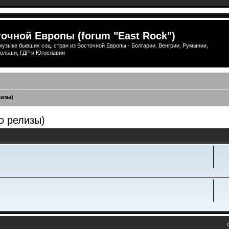
очной Европы (forum "East Rock")
узыке бывших соц. стран из Восточной Европы - Болгарии, Венгрии, Румынии,
ольши, ГДР и Югославии
лизы)
о релизы)