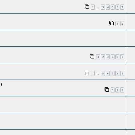
1
3
4
5
6
7
…
1
2
1
2
3
4
5
6
1
5
6
7
8
9
…
)
1
2
3