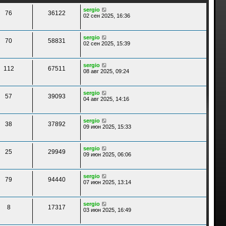
е
к
д
sergio
п
76
36122
н
02 сен 2025, 16:36
о
е
с
м
л
у
е
sergio
с
70
58831
д
02 сен 2025, 15:39
о
н
о
е
б
м
щ
у
sergio
е
112
67511
с
08 авг 2025, 09:24
н
о
и
о
ю
б
sergio
щ
57
39093
04 авг 2025, 14:16
е
н
и
ю
sergio
38
37892
09 июн 2025, 15:33
sergio
25
29949
09 июн 2025, 06:06
sergio
79
94440
07 июн 2025, 13:14
sergio
8
17317
03 июн 2025, 16:49