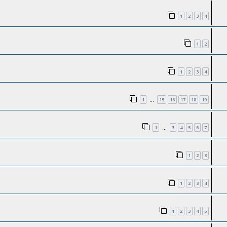
1
2
3
4
1
2
1
2
3
4
1
15
16
17
18
19
…
1
3
4
5
6
7
…
1
2
3
1
2
3
4
1
2
3
4
5