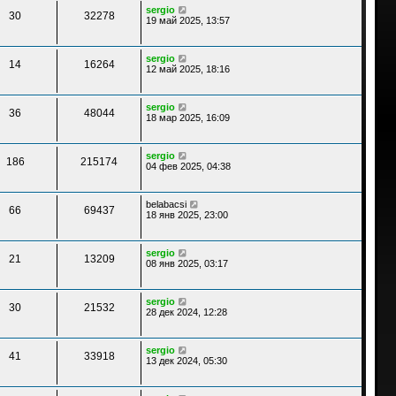
sergio
30
32278
19 май 2025, 13:57
sergio
14
16264
12 май 2025, 18:16
sergio
36
48044
18 мар 2025, 16:09
sergio
186
215174
04 фев 2025, 04:38
belabacsi
66
69437
18 янв 2025, 23:00
sergio
21
13209
08 янв 2025, 03:17
sergio
30
21532
28 дек 2024, 12:28
sergio
41
33918
13 дек 2024, 05:30