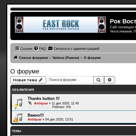
Рок Вост
Сайт посвящен м
Чехословакии, П
Ссылки
FAQ
Связаться с администрацией
Список форумов
Various (Разное)
О форуме
О форуме
Поиск
Расширенн
Новая тема
ОБЪЯВЛЕНИЯ
Thanks button !!!
Antiquar
»
11 дек 2020, 11:45
Рейтинг: 0%
Важно!!!
Antiquar
»
04 дек 2020, 13:51
ТЕМЫ