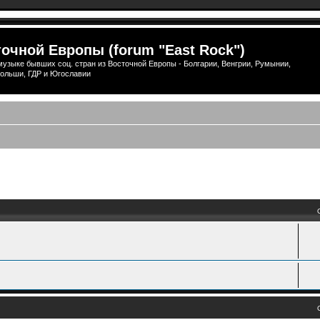
очной Европы (forum "East Rock")
узыке бывших соц. стран из Восточной Европы - Болгарии, Венгрии, Румынии,
ольши, ГДР и Югославии
ый поиск