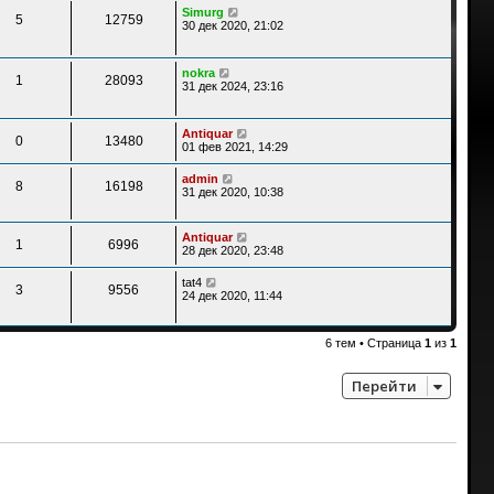
Simurg
5
12759
30 дек 2020, 21:02
nokra
1
28093
31 дек 2024, 23:16
Antiquar
0
13480
01 фев 2021, 14:29
admin
8
16198
31 дек 2020, 10:38
Antiquar
1
6996
28 дек 2020, 23:48
tat4
3
9556
24 дек 2020, 11:44
6 тем • Страница
1
из
1
Перейти