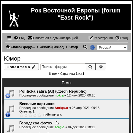
Рок Восточной Европы (forum
"East Rock")
FAQ
Связаться с администрацией
Регистрация
Вход
П
Список форумов
Various (Разное)
Юмор
о
Юмор
и
Поиск
Расширенный 
Новая тема
с
8 тем • Страница
1
из
1
к
Темы
Politicka satira (Al) (Czech Republic)
Последнее сообщение
nokra
«
12 июн 2025, 00:15
Веселые картинки
Последнее сообщение
Antiquar
«
28 апр 2021, 09:16
Ответы:
1
Рейтинг: 0%
Городское фотох...Ъ
Последнее сообщение
sergio
«
04 дек 2020, 18:11