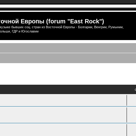
очной Европы (forum "East Rock")
узыке бывших соц. стран из Восточной Европы - Болгарии, Венгрии, Румынии,
ольши, ГДР и Югославии
ый поиск