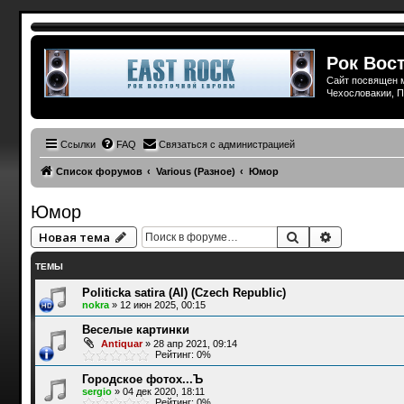
Рок Вост
Сайт посвящен м
Чехословакии, П
Ссылки
FAQ
Связаться с администрацией
Список форумов
Various (Разное)
Юмор
Юмор
Поиск
Расширенн
Новая тема
ТЕМЫ
Politicka satira (Al) (Czech Republic)
nokra
»
12 июн 2025, 00:15
Веселые картинки
Antiquar
»
28 апр 2021, 09:14
Рейтинг: 0%
Городское фотох...Ъ
sergio
»
04 дек 2020, 18:11
Рейтинг: 0%