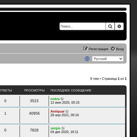
Поиск
Расшир
Регистрация
Вход
8 тем • Страница
1
из
1
ОТВЕТЫ
ПРОСМОТРЫ
ПОСЛЕДНЕЕ СООБЩЕНИЕ
nokra
0
3523
12 июн 2025, 00:15
Antiquar
1
40956
28 апр 2021, 09:16
sergio
0
7828
04 дек 2020, 18:11