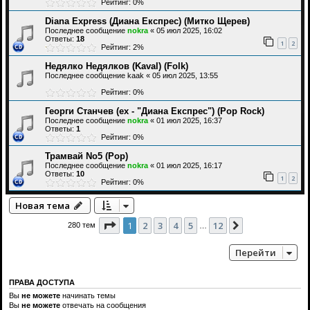
Рейтинг: 0%
Diana Express (Диана Експрес) (Митко Щерев)
Последнее сообщение
nokra
«
05 июл 2025, 16:02
Ответы:
18
1
2
Рейтинг: 2%
Недялко Недялков (Kaval) (Folk)
Последнее сообщение
kaak
«
05 июл 2025, 13:55
Рейтинг: 0%
Георги Станчев (ех - "Диана Експрес") (Pop Rock)
Последнее сообщение
nokra
«
01 июл 2025, 16:37
Ответы:
1
Рейтинг: 0%
Трамвай Nо5 (Pop)
Последнее сообщение
nokra
«
01 июл 2025, 16:17
Ответы:
10
1
2
Рейтинг: 0%
Новая тема
Страница
1
из
12
1
2
3
4
5
12
След.
280 тем
…
Перейти
ПРАВА ДОСТУПА
Вы
не можете
начинать темы
Вы
не можете
отвечать на сообщения