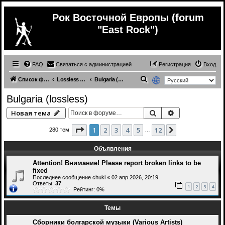
Рок Восточной Европы (forum
"East Rock")
FAQ
Связаться с администрацией
Регистрация
Вход
П
Список форумов
Lossless (East Europe music)
Bulgaria (lossless)
о
Bulgaria (lossless)
и
Поиск
Расширенный 
Новая тема
с
к
Страница
1
из
12
1
2
3
4
5
12
След.
280 тем
…
Объявления
Attention! Внимание! Please report broken links to be
fixed
Последнее сообщение
chuki
«
02 апр 2026, 20:19
Ответы:
37
1
2
3
4
Рейтинг: 0%
Темы
Сборники болгарской музыки (Various Artists)