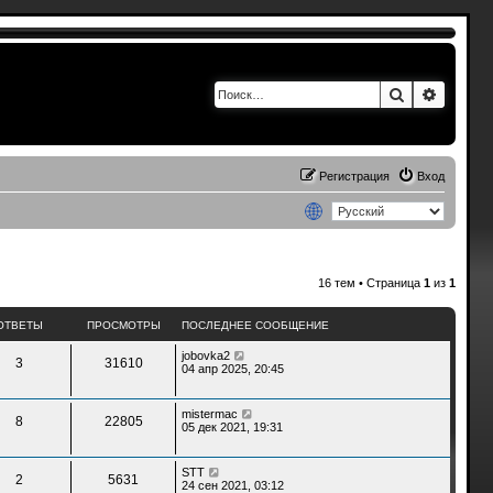
Поиск
Расшир
Регистрация
Вход
16 тем • Страница
1
из
1
ОТВЕТЫ
ПРОСМОТРЫ
ПОСЛЕДНЕЕ СООБЩЕНИЕ
jobovka2
3
31610
04 апр 2025, 20:45
mistermac
8
22805
05 дек 2021, 19:31
STT
2
5631
24 сен 2021, 03:12