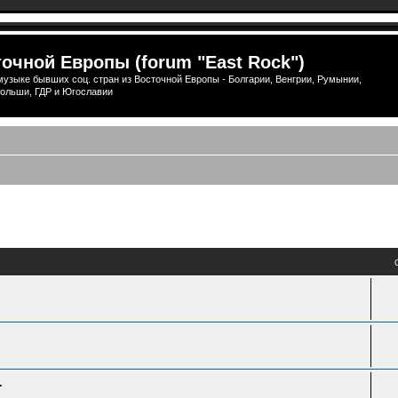
очной Европы (forum "East Rock")
узыке бывших соц. стран из Восточной Европы - Болгарии, Венгрии, Румынии,
ольши, ГДР и Югославии
ый поиск
.