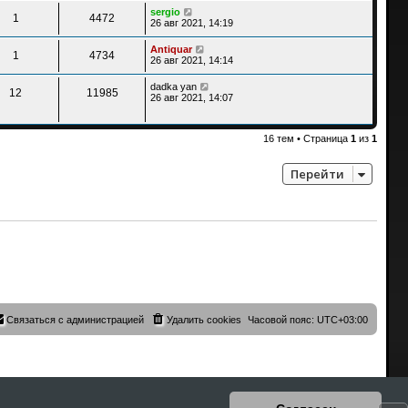
sergio
1
4472
26 авг 2021, 14:19
Antiquar
1
4734
26 авг 2021, 14:14
dadka yan
12
11985
26 авг 2021, 14:07
16 тем • Страница
1
из
1
Перейти
Связаться с администрацией
Удалить cookies
Часовой пояс:
UTC+03:00