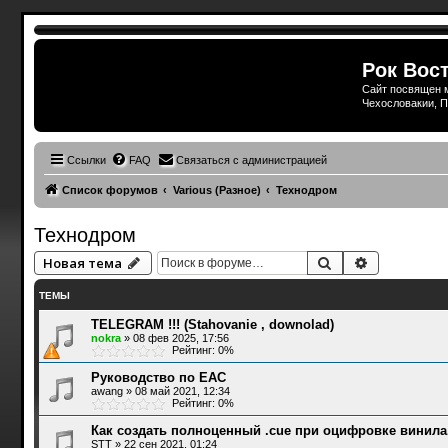
Рок Вост
Сайт посвящен м
Чехословакии, П
Ссылки
FAQ
Связаться с администрацией
Список форумов
Various (Разное)
Технодром
Технодром
Поиск
Расширенн
Новая тема
ТЕМЫ
TELEGRAM !!! (Stahovanie , downolad)
nokra
»
08 фев 2025, 17:56
Рейтинг: 0%
Руководство по EAC
awang
»
08 май 2021, 12:34
Рейтинг: 0%
Как создать полноценный .cue при оцифровке винила
STT
»
22 сен 2021, 01:24