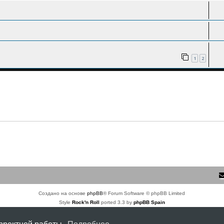
1
2
Создано на основе
phpBB
® Forum Software © phpBB Limited
Style
Rock'n Roll
ported 3.3 by
phpBB Spain
Русская поддержка phpBB
Конфиденциальность
|
Правила